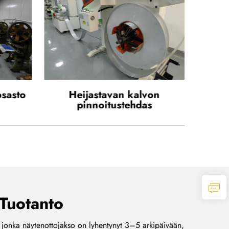
on
Leikkuuosasto
kuu
 Tuotanto
, jonka näytenottojakso on lyhentynyt 3–5 arkipäivään,