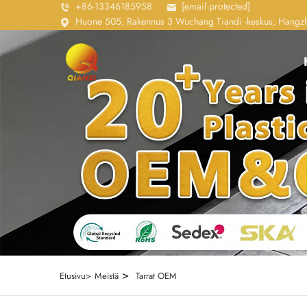
+86-13346185958
[email protected]
Huone 505, Rakennus 3 Wuchang Tiandi -keskus, Hangzho
>
Etusivu>
Meistä
Tarrat OEM