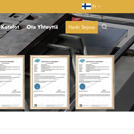
FI
Kotelot
Ota Yhteyttä
Hanki Tarjous