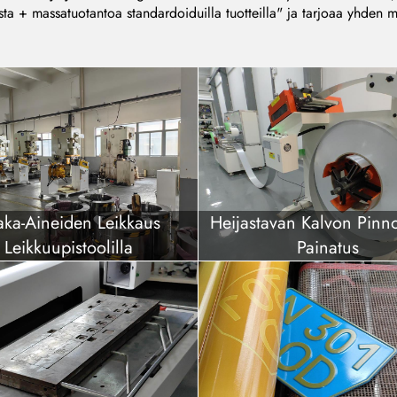
ta + massatuotantoa standardoiduilla tuotteilla" ja tarjoaa yhden mon
aka-Aineiden Leikkaus
Heijastavan Kalvon Pinno
Leikkuupistoolilla
Painatus