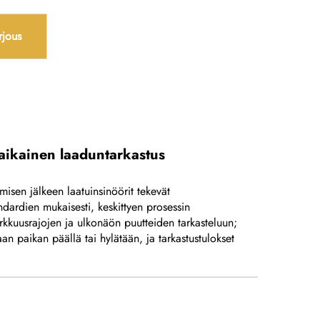
rjous
aikainen laaduntarkastus
misen jälkeen laatuinsinöörit tekevät
dardien mukaisesti, keskittyen prosessin
tarkkuusrajojen ja ulkonäön puutteiden tarkasteluun;
an paikan päällä tai hylätään, ja tarkastustulokset