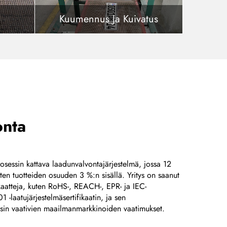
Kuumennus Ja Kuivatus
onta
osessin kattava laadunvalvontajärjestelmä, jossa 12
isten tuotteiden osuuden 3 %:n sisällä. Yritys on saanut
fikaatteja, kuten RoHS-, REACH-, EPR- ja IEC-
1 -laatujärjestelmäsertifikaatin, ja sen
ysin vaativien maailmanmarkkinoiden vaatimukset.