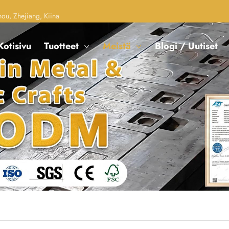
u, Zhejiang, Kiina
Kotisivu
Tuotteet
Meistä
Blogi / Uutiset