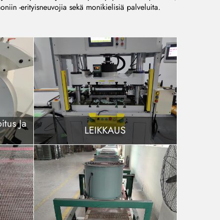
iin -erityisneuvojia sekä monikielisiä palveluita.
itus Ja
LEIKKAUS