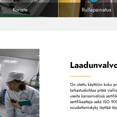
Koriste
Rullapainatus
Laadunvalv
On otettu käyttöön koko pr
tarkastuskohtaa pitää viall
useita kansainvälisiä serti
sertifikaatteja sekä ISO 900
noudattamiskyky täyttää tä