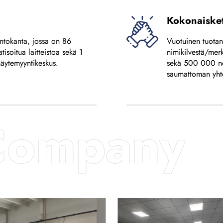
Kokonaisket
ntokanta, jossa on 86
Vuotuinen tuotan
tisoitua laitteistoa sekä 1
nimikilvestä/merk
näytemyyntikeskus.
sekä 500 000 nel
saumattoman yhte