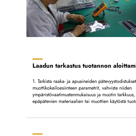
Laadun tarkastus tuotannon aloittam
1. Tarkista raaka- ja apuaineiden pätevyystodistukse
muottikokeiloesiinteen parametrit, vahvista niiden
ympäristövaatimustenmukaisuus ja muotin tarkkuus, 
epäpätevien materiaalien tai muottien käytöstä tuo