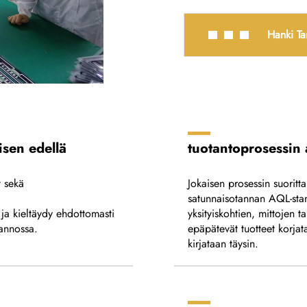
Hanki Ta
isen edellä
tuotantoprosessin 
t sekä
Jokaisen prosessin suoritta
satunnaisotannan AQL-stan
ja kieltäydy ehdottomasti
yksityiskohtien, mittojen 
tannossa.
epäpätevät tuotteet korjata
kirjataan täysin.