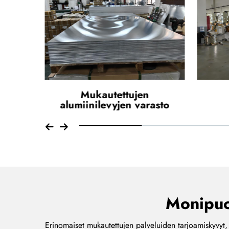
Raaka-aineiden
Leikk
asto
leikkaustehdas
Monipuol
Erinomaiset mukautettujen palveluiden tarjoamiskyvyt,