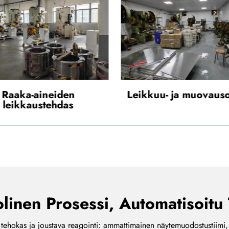
uu- ja muovausosasto
Heijastavan kalv
pinnoitustehdas
inen Prosessi, Automatisoitu
 tehokas ja joustava reagointi: ammattimainen näytemuodostustiimi