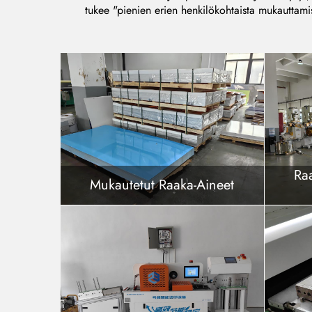
tukee "pienien erien henkilökohtaista mukauttamis
Ra
Mukautetut Raaka-Aineet