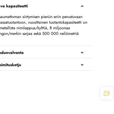
va kapasiteetti
saumattoman siirtymisen pieniin eriin perustuvaan
massatuotantoon, vuosittainen tuotantokapasiteetti on
etallista nimilappua/kylttiä, 8 miljoonaa
irungon/merkin sarjaa sekä 500 000 neliömetriä
adunvalvonta
oimitusketju