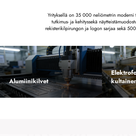
Yrityksellä on 35 000 neliömetrin moderni t
tutkimus- ja kehityssekä näytteistämuodost
rekisterikilpirungon ja logon sarjaa sekä 50
Elektrof
kultaine
Alumiinikilvet