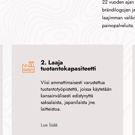
22 vuoden ajan j
brändilogojen ja
laajimman valiko
painopalveluita.
2. Laaja
tuotantokapasiteetti
Viisi ammattimaisesti varustettua
tuotantotyöpistettä, joissa käytetään
kansainvälisesti edistynyttä
saksalaista, japanilaista jne.
laitteistoa.
Lue lisää