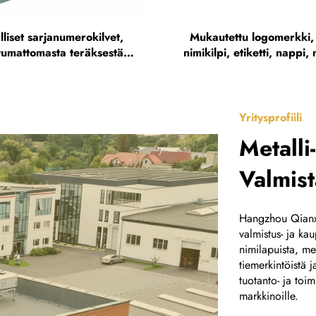
liset sarjanumerokilvet,
Mukautettu logomerkki, k
tumattomasta teräksestä
nimikilpi, etiketti, nappi,
lmistetut QR-koodi- ja
tyhjä sinkiseoksinen, ha
akooditarrat, alumiiniset
metallinimikilpi
varakilvet
Yritysprofiili
Metalli
Valmist
Hangzhou Qianxi
valmistus- ja ka
nimilapuista, mer
tiemerkintöistä ja
tuotanto- ja toi
markkinoille.