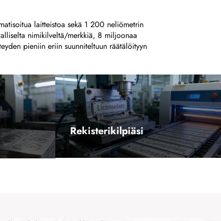
atisoitua laitteistoa sekä 1 200 neliömetrin
alliselta nimikilveltä/merkkiä, 8 miljoonaa
yden pieniin eriin suunniteltuun räätälöityyn
Rekisterikilpiäsi