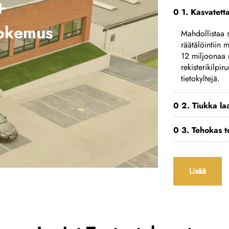
+
0 1. Kasvatetta
okemus
Mahdollistaa 
räätälöintiin 
12 miljoonaa m
rekisterikilp
tietokyltejä.
0 2. Tiukka la
0 3. Tehokas t
Lisää