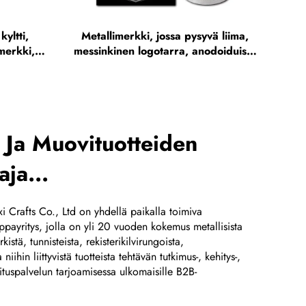
yltti,
Metallimerkki, jossa pysyvä liima,
 merkki,
messinkinen logotarra, anodoiduista
rjattu
alumiinista valmistettu nimikilpi,
syövytetty nimikilpi,
ruostumattomasta teräksestä
valmistetut tarrat
- Ja Muovituotteiden
aja...
 Crafts Co., Ltd on yhdellä paikalla toimiva
uppayritys, jolla on yli 20 vuoden kokemus metallisista
kistä, tunnisteista, rekisterikilvirungoista,
 niihin liittyvistä tuotteista tehtävän tutkimus-, kehitys-,
mituspalvelun tarjoamisessa ulkomaisille B2B-