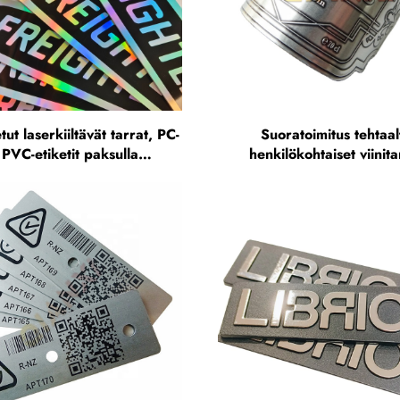
ut laserkiiltävät tarrat, PC-
Suoratoimitus tehtaal
 PVC-etiketit paksulla
henkilökohtaiset viinita
ikannella, hologrammitarra
mukautettu korostet
metallifoliotarra viinipull
painatus