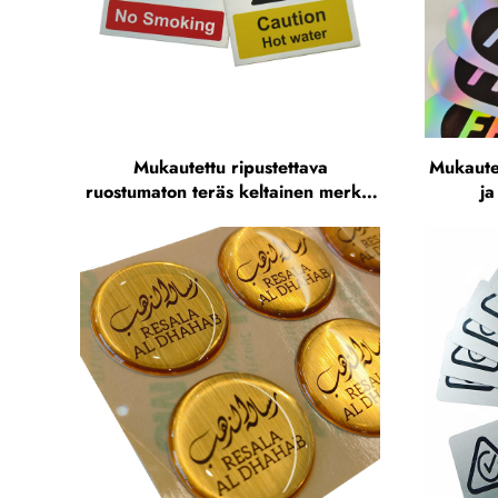
Mukautettu ripustettava
Mukautet
ruostumaton teräs keltainen merkki
ja
sisätilojen käyttöön, varoitusmerkki
vinyyl