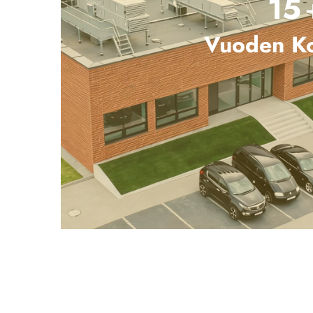
22
Vuoden K