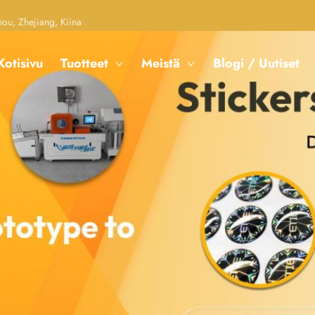
u, Zhejiang, Kiina
Kotisivu
Tuotteet
Meistä
Blogi / Uutiset