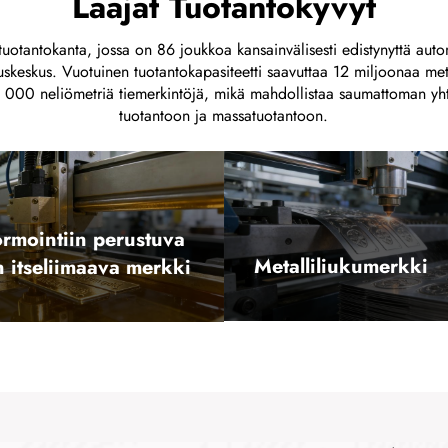
Laajat Tuotantokyvyt
uotantokanta, jossa on 86 joukkoa kansainvälisesti edistynyttä autom
uskeskus. Vuotuinen tuotantokapasiteetti saavuttaa 12 miljoonaa met
0 000 neliömetriä tiemerkintöjä, mikä mahdollistaa saumattoman yhte
tuotantoon ja massatuotantoon.
ormointiin perustuva
Metalliliukumerkki
n itseliimaava merkki