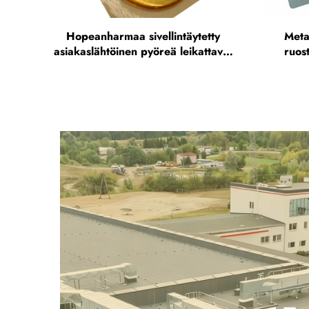
Hopeanharmaa sivellintäytetty
Metal
asiakaslähtöinen pyöreä leikattava,
ruos
kristallinkirkas, säänsuojattu
va
polyuretaaniharja-kupolainen
viiv
kartonkilaatikko 3D-
epoksiharjatarrallaus