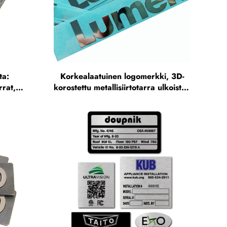
ta:
Korkealaatuinen logomerkki, 3D-
rrat,
korostettu metallisiirtotarra ulkoisten
tu
lisävarusteiden merkitykseen,
oille,
sähkömuotouutettu metallitarrat