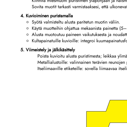
Kiinnitä miesmuotti puristimen yläpohjaan ja naism
Sovita muotit tarkasti varmistaaksesi, että ulkonevat
4. Kuvioiminen puristamalla
Syötä valmisteltu alusta paritetun muotin väliin.
Käytä muotteihin ohjattua mekaanista painetta (5–5
Alusta muotoutuu paineen vaikutuksesta ja noudatt
Kultapainatuille kuvioille: integroi kuumapainatusfo
5. Viimeistely ja jälkikäsittely
Poista kuvioitu alusta puristimesta; leikkaa yl
Metallialustoille: valinnainen terävien reunojen 
Itseliimaaville etiketeille: sovella liimaavaa it