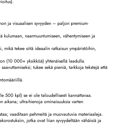
ioitus).
unnon ja visuaalisen syvyyden – paljon premium-
äviä kulumaan, naarmuuntumiseen, vähentymiseen ja
, mikä tekee siitä ideaalin ratkaisun ympäristöihin,
toon (10 000+ yksikköä) yhtenäisellä laadulla.
saavuttamiseksi; tukee sekä pieniä, tarkkoja tekstejä että
ntomääriillä.
lle 500 kpl) se ei ole taloudellisesti kannattavaa.
en aikana; ultra-hienoja ominaisuuksia varten
rostaa; vaaditaan pehmeitä ja muovautuvia materiaaleja.
akorostuksiin, jotka ovat liian syvyydeltään vähäisiä ja