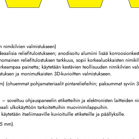
n nimikilvien valmistukseen)
aalisia reliefitulostukseen; anodisoitu alumiini lisää korroosionkest
omainen reliefitulostuksen tarkkuus, sopii korkealuokkaisten nimikilv
keampaa painetta; käytetään kestävien teollisuuden nimikilvien val
lostuksen ja monimutkaisten 3D-kuvioitten valmistukseen.
huemmat pohjamateriaalit pintareliefeihin; paksummat syviin 3D
 – soveltuu ohjauspaneelin etiketteihin ja elektronisten laitteiden n
eaali ulkokäyttöön tarkoitettuihin muovinimilappuihin.
tetään itseliimaaville kuvioituille etiketeille ja päällyksille.
75 mm).