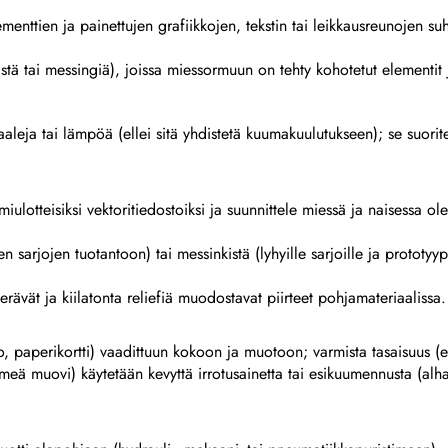
lementtien ja painettujen grafiikkojen, tekstin tai leikkausreunojen su
rästä tai messingiä), joissa miessormuun on tehty kohotetut elementit
leja tai lämpöä (ellei sitä yhdistetä kuumakuulutukseen); se suorit
lmiulotteisiksi vektoritiedostoiksi ja suunnittele miessä ja naisessa
n sarjojen tuotantoon) tai messinkistä (lyhyille sarjoille ja prototy
terävät ja kiilatonta reliefiä muodostavat piirteet pohjamateriaalissa.
o, paperikortti) vaadittuun kokoon ja muotoon; varmista tasaisuus (
hmeä muovi) käytetään kevyttä irrotusainetta tai esikuumennusta (alh