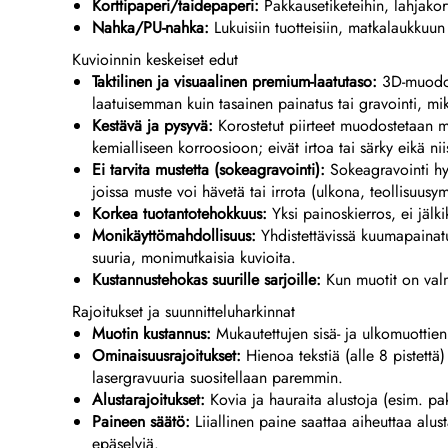
Korttipaperi/taidepaperi:
Pakkausetiketeihin, lahjakor
Nahka/PU-nahka:
Lukuisiin tuotteisiin, matkalaukkuun
Kuvioinnin keskeiset edut
Taktilinen ja visuaalinen premium-laatutaso:
3D-muodos
laatuisemman kuin tasainen painatus tai gravointi, mi
Kestävä ja pysyvä:
Korostetut piirteet muodostetaan 
kemialliseen korroosioon; eivät irtoa tai särky eikä 
Ei tarvita mustetta (sokeagravointi):
Sokeagravointi hyö
joissa muste voi hävetä tai irrota (ulkona, teollisuusy
Korkea tuotantotehokkuus:
Yksi painoskierros, ei jäl
Monikäyttömahdollisuus:
Yhdistettävissä kuumapainatu
suuria, monimutkaisia kuvioita.
Kustannustehokas suurille sarjoille:
Kun muotit on valm
Rajoitukset ja suunnitteluharkinnat
Muotin kustannus:
Mukautettujen sisä- ja ulkomuottien 
Ominaisuusrajoitukset:
Hienoa tekstiä (alle 8 pistettä
lasergravuuria suositellaan paremmin.
Alustarajoitukset:
Kovia ja hauraita alustoja (esim. p
Paineen säätö:
Liiallinen paine saattaa aiheuttaa alus
epäselviä.