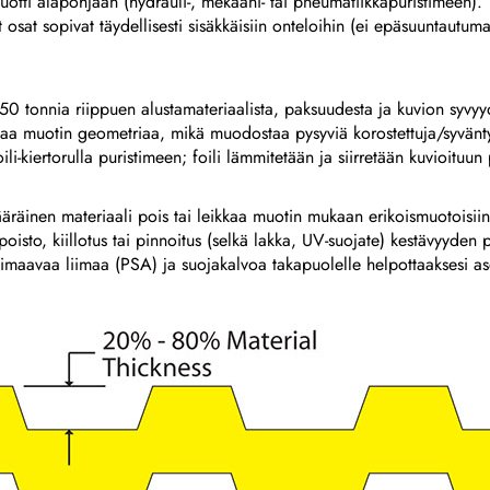
uotti alapohjaan (hydrauli-, mekaani- tai pneumatiikkapuristimeen).
 osat sopivat täydellisesti sisäkkäisiin onteloihin (ei epäsuuntautuma
0 tonnia riippuen alustamateriaalista, paksuudesta ja kuvion syvyy
aa muotin geometriaa, mikä muodostaa pysyviä korostettuja/syvänty
ili-kiertorulla puristimeen; foili lämmitetään ja siirretään kuvioituu
imääräinen materiaali pois tai leikkaa muotin mukaan erikoismuotois
poisto, kiillotus tai pinnoitus (selkä lakka, UV-suojate) kestävyyden 
seliimaavaa liimaa (PSA) ja suojakalvoa takapuolelle helpottaaksesi a