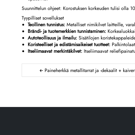
Suunnittelun ohjeet: Korostuksen korkeuden tulisi olla
Tyypilliset sovellukset
Teollinen tunnistus:
Metalliset nimikilvet laitteille, va
Brändi- ja tuotemerkkien tunnistaminen:
Korkealuokkais
Autoteollisuus ja ilmailu:
Sisätilojen koristekappaleid
Koristeelliset ja edistämisaikeiset tuotteet:
Palkintolaa
Itseliimaavat merkintäkilvet:
Itseliimaavat reliefipainat
Paineherkkä metallitarrat ja -dekaalit + kaiverr