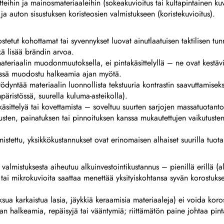
tteihin ja mainosmateriaaleihin (sokeakuvioitus tai kultapintainen kuv
 ja auton sisustuksen koristeosien valmistukseen (koristekuvioitus).
tetut kohottamat tai syvennykset luovat ainutlaatuisen taktilisen t
kä lisää brändin arvoa.
materiaalin muodonmuutoksella, ei pintakäsittelyllä – ne ovat kest
niissä muodostu halkeamia ajan myötä.
dyntää materiaalin luonnollista tekstuuria kontrastin saavuttamiseksi
mpäristössä, suurella kuluma-asteikolla).
kikäsittelyä tai kovettamista – soveltuu suurten sarjojen massatuotan
sten, painatuksen tai pinnoituksen kanssa mukautettujen vaikutusten 
istettu, yksikkökustannukset ovat erinomaisen alhaiset suurilla tuota
valmistuksesta aiheutuu alkuinvestointikustannus – pienillä erillä (a
) tai mikrokuvioita saattaa menettää yksityiskohtansa syvän korostuks
aksua karkaistua lasia, jäykkiä keraamisia materiaaleja) ei voida ko
tan halkeamia, repäisyjä tai vääntymiä; riittämätön paine johtaa pint