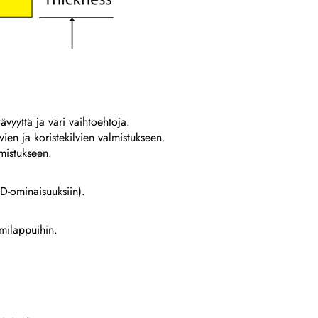
ävyyttä ja väri vaihtoehtoja.
ien ja koristekilvien valmistukseen.
mistukseen.
-ominaisuuksiin).
imilappuihin.