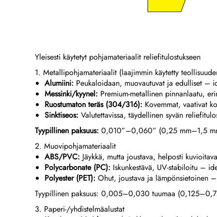
Yleisesti käytetyt pohjamateriaalit reliefitulostukseen
1. Metallipohjamateriaalit (laajimmin käytetty teollisuude
Alumiini:
Peukaloidaan, muovautuvat ja edulliset – ide
Messinki/kyynel:
Premium-metallinen pinnanlaatu, erin
Ruostumaton teräs (304/316):
Kovemmat, vaativat kor
Sinktiseos:
Valutettavissa, täydellinen syvän reliefitu
Tyypillinen paksuus:
0,010”–0,060” (0,25 mm–1,5 mm) (o
2. Muovipohjamateriaalit
ABS/PVC:
Jäykkä, mutta joustava, helposti kuvioitava
Polycarbonate (PC):
Iskunkestävä, UV-stabiloitu – id
Polyester (PET):
Ohut, joustava ja lämpönsietoinen – käy
Tyypillinen paksuus: 0,005–0,030 tuumaa (0,125–0,
3. Paperi-/yhdistelmäalustat