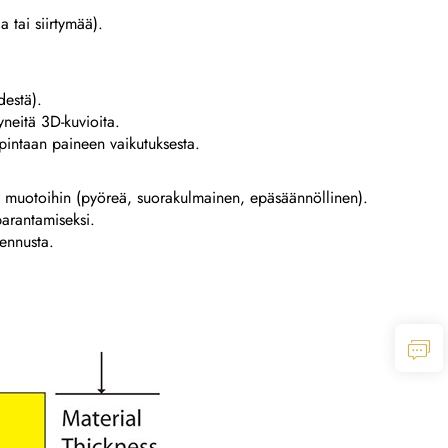
a tai siirtymää).
destä).
neitä 3D-kuvioita.
n pintaan paineen vaikutuksesta.
iin muotoihin (pyöreä, suorakulmainen, epäsäännöllinen).
parantamiseksi.
sennusta.