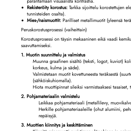
parantamaan visuaalista kontrastia.
Rekisteröity korostus:
Tarkka sijoittelu korostettujen e
tunnisteiden osalta).
Mies-/naismuottit:
Parilliset metallimuotit (yleensä te
Peruskorostusprosessi (vaiheittain)
Korostusprosessi on täysin mekaaninen eikä vaadi kemikaa
saavuttamiseksi.
1. Muotin suunnittelu ja valmistus
Muunna graafinen sisältö (teksti, logot, kuviot) ko
korkeus, kulma ja säde).
Valmistetaan muotit kovettuneesta teräksestä (suurte
(sähköiskuhiomalla).
Hiota muottipinnat sileiksi varmistaaksesi tasaiset, 
2. Pohjamateriaalin valmistelu
Leikkaa pohjamateriaali (metallilevy, muovikalv
Herkille pohjamateriaaleille (ohut alumiini, pe
repäisyjä.
3. Muottien kiinnitys ja keskittäminen