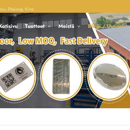
u, Zhejiang, Kiina
Kotisivu
Tuotteet
Meistä
Blogi / Uutiset