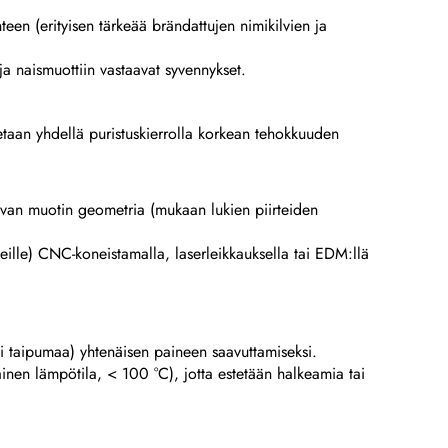
hteen (erityisen tärkeää brändattujen nimikilvien ja
 ja naismuottiin vastaavat syvennykset.
etaan yhdellä puristuskierrolla korkean tehokkuuden
 olevan muotin geometria (mukaan lukien piirteiden
ypeille) CNC-koneistamalla, laserleikkauksella tai EDM:llä
ei taipumaa) yhtenäisen paineen saavuttamiseksi.
ainen lämpötila, < 100 °C), jotta estetään halkeamia tai