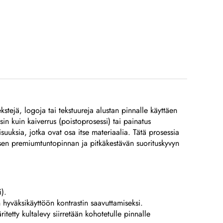
ekstejä, logoja tai tekstuureja alustan pinnalle käyttäen
isin kuin kaiverrus (poistoprosessi) tai painatus
uuksia, jotka ovat osa itse materiaalia. Tätä prosessia
aan sen premiumtuntopinnan ja pitkäkestävän suorituskyvyn
).
 hyväksikäyttöön kontrastin saavuttamiseksi.
tetty kultalevy siirretään kohotetulle pinnalle