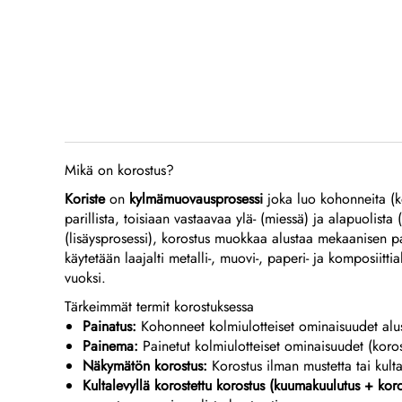
Mikä on korostus?
Koriste
on
kylmämuovausprosessi
joka luo kohonneita (ko
parillista, toisiaan vastaavaa ylä- (miessä) ja alapuolist
(lisäysprosessi), korostus muokkaa alustaa mekaanisen pai
käytetään laajalti metalli-, muovi-, paperi- ja komposiitti
vuoksi.
Tärkeimmät termit korostuksessa
Painatus:
Kohonneet kolmiulotteiset ominaisuudet alust
Painema:
Painetut kolmiulotteiset ominaisuudet (koro
Näkymätön korostus:
Korostus ilman mustetta tai kult
Kultalevyllä korostettu korostus (kuumakuulutus + kor