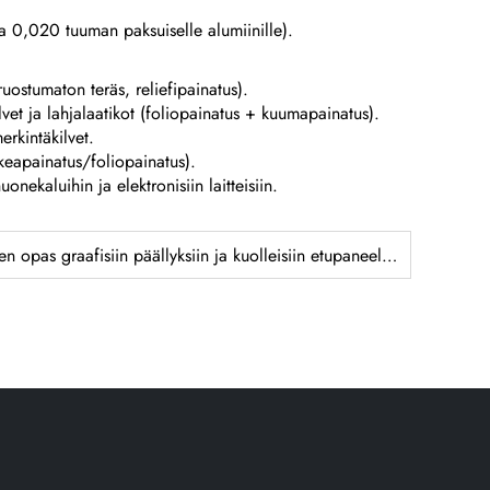
 0,020 tuuman paksuiselle alumiinille).
sruostumaton teräs, reliefipainatus).
lvet ja lahjalaatikot (foliopainatus + kuumapainatus).
erkintäkilvet.
okeapainatus/foliopainatus).
uonekaluihin ja elektronisiin laitteisiin.
Teollisuusanalyysi | Täydellinen opas graafisiin päällyksiin ja kuolleisiin etupaneeliin: prosessit, erot ja sovellukset