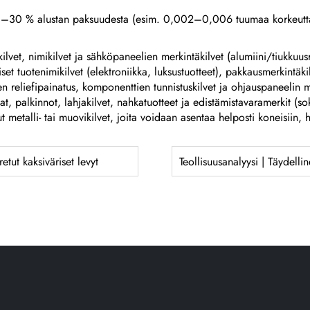
 10–30 % alustan paksuudesta (esim. 0,002–0,006 tuumaa korkeutta
rakilvet, nimikilvet ja sähköpaneelien merkintäkilvet (alumiini/tiukkuu
et tuotenimikilvet (elektroniikka, luksustuotteet), pakkausmerkintäki
en reliefipainatus, komponenttien tunnistuskilvet ja ohjauspaneelin m
tat, palkinnot, lahjakilvet, nahkatuotteet ja edistämistavaramerkit (s
ut metalli- tai muovikilvet, joita voidaan asentaa helposti koneisiin, h
etut kaksiväriset levyt