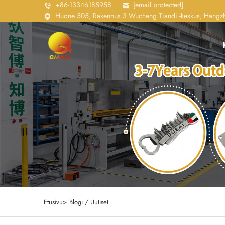
+86-13346185958
[email protected]
Huone 505, Rakennus 3 Wuchang Tiandi -keskus, Hangzho
Etusivu>
Blogi / Uutiset