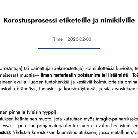
Korostusprosessi etiketeille ja nimikilville
Time : 2026-02-03
rostettuja) tai painettuja (dekorostettuja) kolmiulotteisia kuvioita, t
a (naisessa) muottia—
ilman materiaalin poistamista tai lisäämistä
. To
neen avulla, luoden tuntoherkkiä ja kestäviä kolmiulotteisia ominais
alustoilla brändäys-, tunnistus- ja koristekäytöissä, ja sitä arvostet
an pinnalla (yleisin tyyppi).
stuksen käänteinen muoto, jota kutsutaan myös intaglio-painatukseksi
alevyä — perustuu pohjamateriaalin tekstuurin ja valon heijastumisen
ostus):
Yhdistää korostuksen kuumakuulutukseen, jossa metallinen/väri