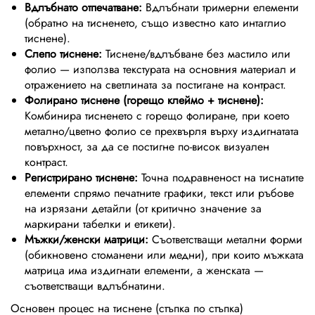
Вдлъбнато отпечатване:
Вдлъбнати тримерни елементи
(обратно на тисненето, също известно като интаглио
тиснене).
Слепо тиснене:
Тиснене/вдлъбване без мастило или
фолио — използва текстурата на основния материал и
отражението на светлината за постигане на контраст.
Фолирано тиснене (горещо клеймо + тиснене):
Комбинира тисненето с горещо фолиране, при което
метално/цветно фолио се прехвърля върху издигнатата
повърхност, за да се постигне по-висок визуален
контраст.
Регистрирано тиснене:
Точна подравненост на тиснатите
елементи спрямо печатните графики, текст или ръбове
на изрязани детайли (от критично значение за
маркирани табелки и етикети).
Мъжки/женски матрици:
Съответстващи метални форми
(обикновено стоманени или медни), при които мъжката
матрица има издигнати елементи, а женската —
съответстващи вдлъбнатини.
Основен процес на тиснене (стъпка по стъпка)