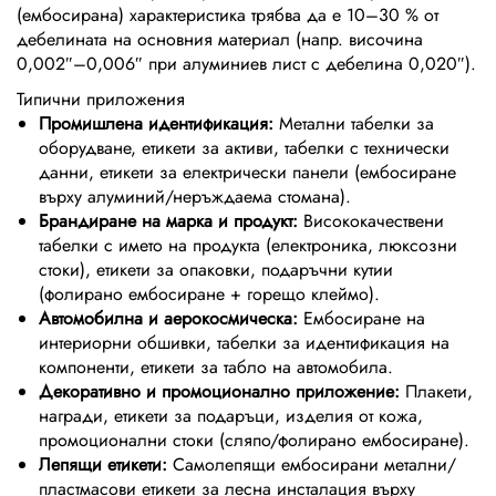
(ембосирана) характеристика трябва да е 10–30 % от
дебелината на основния материал (напр. височина
0,002″–0,006″ при алуминиев лист с дебелина 0,020″).
Типични приложения
Промишлена идентификация:
Метални табелки за
оборудване, етикети за активи, табелки с технически
данни, етикети за електрически панели (ембосиране
върху алуминий/неръждаема стомана).
Брандиране на марка и продукт:
Висококачествени
табелки с името на продукта (електроника, люксозни
стоки), етикети за опаковки, подаръчни кутии
(фолирано ембосиране + горещо клеймо).
Автомобилна и аерокосмическа:
Ембосиране на
интериорни обшивки, табелки за идентификация на
компоненти, етикети за табло на автомобила.
Декоративно и промоционално приложение:
Плакети,
награди, етикети за подаръци, изделия от кожа,
промоционални стоки (сляпо/фолирано ембосиране).
Лепящи етикети:
Самолепящи ембосирани метални/
пластмасови етикети за лесна инсталация върху