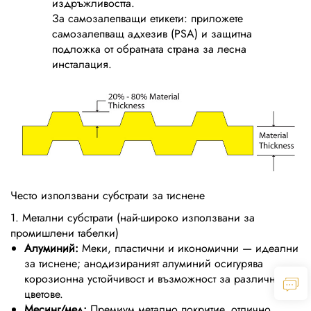
издръжливостта.
За самозалепващи етикети: приложете
самозалепващ адхезив (PSA) и защитна
подложка от обратната страна за лесна
инсталация.
Често използвани субстрати за тиснене
1. Метални субстрати (най-широко използвани за
промишлени табелки)
Алуминий:
Меки, пластични и икономични — идеални
за тиснене; анодизираният алуминий осигурява
корозионна устойчивост и възможност за различни
цветове.
Месинг/мед:
Премиум метално покритие, отлично