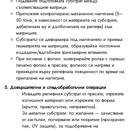
Подавайте подготовката субстрат между
съответстващите матрици.
Приложете контролирано механично налягане (5–
50 тона, в зависимост от материала на субстрата,
дебелината му и дълбочината на релефа) към
матриците.
Субстратът се деформира под налягането и приема
геометрията на матрицата, образувайки постоянни
издадени/вдлъбнати триизмерни елементи.
При тиснене с фолио: интегрирайте ролка с горещо
печатно фолио в пресата; фолиото се нагрява и
прехвърля върху релефната повърхност по време на
прилагане на налягане.
5. Довършителни и след-обработъчни операции
Извадете релефния субстрат от пресата; отрежете
излишния материал или изрежете по форма
(кръгла, правоъгълна, неправилна).
За метални субстрати: по желание — зачистване
от застъпки, полирване или покритие (прозрачен
лак, UV защита), за подобряване на