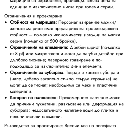
матриците са изработени, производствената цена на
единица е изключително ниска при големи серии.
Ограничения и проектиране
Стойност на матрицата:
Персонализираните мъжки/
женски матрици имат предварителна производствена
стойност — по-малко икономически изгодни за малки
серии (по-малко от 500 бройки).
Ограничения на елементите:
Дребен шрифт (по-малко
от 8 pt) или микропатерни могат да загубят детайли при
дълбоко тиснене; лазерното гравиране е по-
подходящо за изключително фини елементи.
Ограничения за субстрата:
Твърди и крехки субстрати
(напр. дебело закалено стъкло, твърда керамика) не
могат да се тиснат; необходими са меки и пластични
материали.
Контрол на налягането:
Прекомерното налягане може
да причини пукнатини, разкъсване или деформация на
субстрата; недостатъчното налягане води до плитки и
неясни тиснати елементи.
Ръководство за проектиране: Височината на релефната