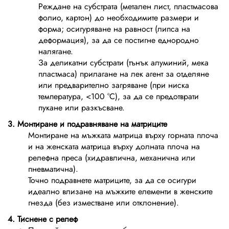
Реждане на субстрата (метален лист, пластмасова
фолио, картон) до необходимите размери и
форма; осигуряване на равност (липса на
деформация), за да се постигне еднородно
налягане.
За деликатни субстрати (тънък алуминий, мека
пластмаса) прилагане на лек агент за отделяне
или предварително загряване (при ниска
температура, <100 °C), за да се предотврати
пукане или разкъсване.
3. Монтиране и подравняване на матриците
Монтиране на мъжката матрица върху горната плоча
и на женската матрица върху долната плоча на
релефна преса (хидравлична, механична или
пневматична).
Точно подравнете матриците, за да се осигури
идеално влизане на мъжките елементи в женските
гнезда (без изместване или отклонение).
4. Тиснене с релеф