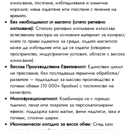
износване, посягане, избледняване и химична
корозия; няма отделяне или люспене с течение на
времето.
Без необходимост от мастило (сляпо релефно
изпъкване):
Сляпото релефно изпъкване използва
естествената текстура на основния материал за контраст,
което го прави идеално за среди, където мастилото
може да избледнее или да се отдели (отворено
пространство, индустриални условия, области с високо
износване).
Висока Производствена Ефективност:
Единствен цикъл
на пресоване, без последваща термична обработка/
развитие — подходящо за масово производство в
големи обеми (10 000+ бройки) с постоянство на
качеството.
Многофункционалност:
Комбинира се с горещо
тъмпинг, печат или покритие за персонализирани
ефекти; поддържа както малки, фини надписи, така и
големи, сложни шарки.
Икономически изгодно за висок обем:
След като