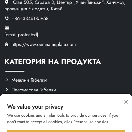
Стая 505, Сграда 3, Център „Учан Тяньди“, Ханчжоу,
провинция Чжеджян, Китай
+86-13346185958
[email protected]
https://www.oemnameplate.com
КАТЕГОРИЯ НА ПРОДУКТА
Метални Табелки
Пластмасови Табелки
Етикети и Налепки
We value your privacy
Персонализирани Ръчни Делца
We use cookies and similar tools to provide our services. If you
don't want to accept all cookies, click Personalize cookies.