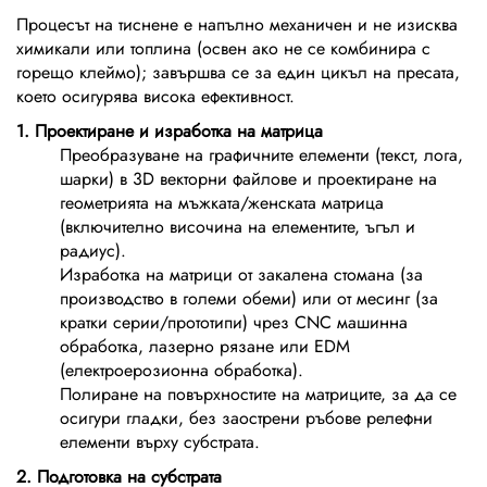
Процесът на тиснене е напълно механичен и не изисква
химикали или топлина (освен ако не се комбинира с
горещо клеймо); завършва се за един цикъл на пресата,
което осигурява висока ефективност.
1. Проектиране и изработка на матрица
Преобразуване на графичните елементи (текст, лога,
шарки) в 3D векторни файлове и проектиране на
геометрията на мъжката/женската матрица
(включително височина на елементите, ъгъл и
радиус).
Изработка на матрици от закалена стомана (за
производство в големи обеми) или от месинг (за
кратки серии/прототипи) чрез CNC машинна
обработка, лазерно рязане или EDM
(електроерозионна обработка).
Полиране на повърхностите на матриците, за да се
осигури гладки, без заострени ръбове релефни
елементи върху субстрата.
2. Подготовка на субстрата