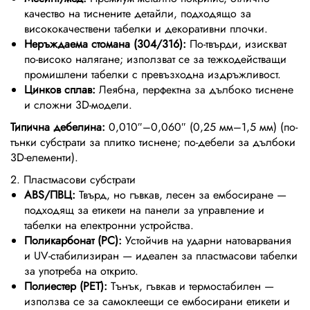
качество на тиснените детайли, подходящо за
висококачествени табелки и декоративни плочки.
Неръждаема стомана (304/316):
По-твърди, изискват
по-високо налягане; използват се за тежкодействащи
промишлени табелки с превъзходна издръжливост.
Цинков сплав:
Леябна, перфектна за дълбоко тиснене
и сложни 3D-модели.
Типична дебелина:
0,010″–0,060″ (0,25 мм–1,5 мм) (по-
тънки субстрати за плитко тиснене; по-дебели за дълбоки
3D-елементи).
2. Пластмасови субстрати
ABS/ПВЦ:
Твърд, но гъвкав, лесен за ембосиране —
подходящ за етикети на панели за управление и
табелки на електронни устройства.
Поликарбонат (PC):
Устойчив на ударни натоварвания
и UV-стабилизиран — идеален за пластмасови табелки
за употреба на открито.
Полиестер (PET):
Тънък, гъвкав и термостабилен —
използва се за самоклеещи се ембосирани етикети и