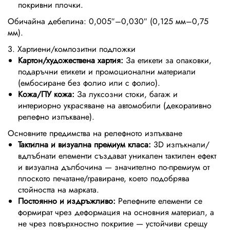
покривни плочки.
Обичайна дебелина: 0,005″–0,030″ (0,125 мм–0,75
мм).
3. Хартиени/композитни подложки
Картон/художествена хартия:
За етикети за опаковки,
подаръчни етикети и промоционални материали
(ембосиране без фолио или с фолио).
Кожа/ПУ кожа:
За луксозни стоки, багаж и
интериорно украсяване на автомобили (декоративно
релефно изпъкване).
Основните предимства на релефното изпъкване
Тактилна и визуална премиум класа:
3D изпъкнали/
вдлъбнати елементи създават уникален тактилен ефект
и визуална дълбочина — значително по-премиум от
плоското печатане/гравиране, което подобрява
стойността на марката.
Постоянно и издръжливо:
Релефните елементи се
формират чрез деформация на основния материал, а
не чрез повърхностно покритие — устойчиви срещу