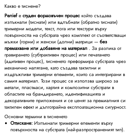
Какво е тиснене?
Релief
е
студен формовъчен процес
който създава
изпъкнали (тиснати) или вдлъбнати (обратно тиснати)
тримерни модели, текст, лога или текстури върху
повърхността на субстрата чрез комплект от съответстващи
мъжки (горни) и женски (долни) матрици —
без
премахване или добавяне на материал
. За разлика от
гравирането (субтрактивен процес) или печатането
(адитивен процес), тисненето преформира субстрата чрез
механично налягане, като създава тактилни и
издръжливи тримерни елементи, които са интегрирани в
самия материал. Този процес се използва широко за
метали, пластмаси, хартия и композитни субстрати в
областите на брандирането, идентификацията и
декоративните приложения и се ценят за премиалния си
тактилен ефект и дълготрайна експлоатационна сигурност.
Основни термини в тисненето
Оттискане:
Изпъкнали тримерни елементи върху
повърхността на субстрата (най-разпространеният тип).