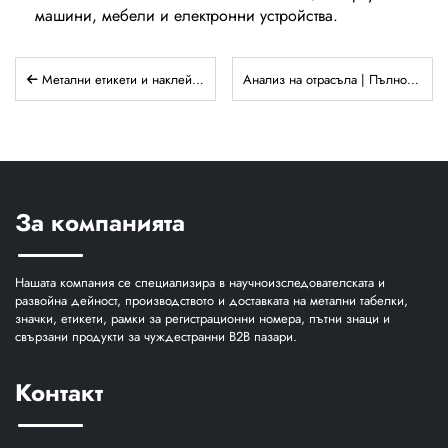
машини, мебели и електронни устройства.
Метални етикети и наклейки със самозалепващо покритие + гравирани двуцветни листове
Анализ на отрасъла | Пълно ръководство за графичните оверлеи и дийдфронтовете: процеси, различия и приложения
За компанията
Нашата компания се специализира в научноизследователската и
развойна дейност, производството и доставката на метални табелки,
значки, етикети, рамки за регистрационни номера, пътни знаци и
свързани продукти за чуждестранни B2B пазари.
Контакт