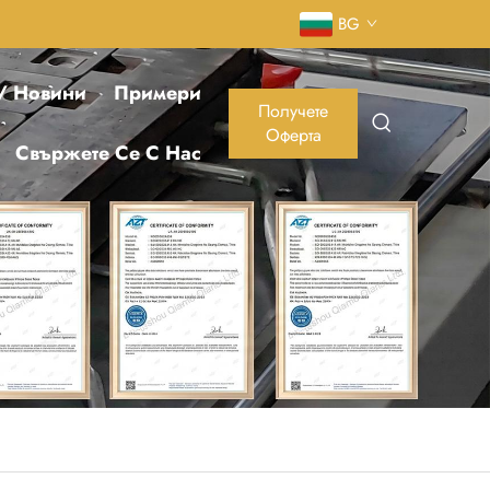
BG
 / Новини
Примери
Получете
Оферта
Свържете Се С Нас