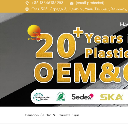
+86-13346185958
[email protected]
Стая 505, Сграда 3, Център „Учан Тяньди“, Ханчжоу
На
>
Начало>
За Нас
Нашата Екип