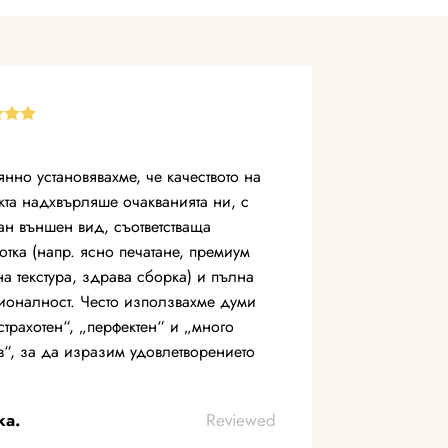
янно установявахме, че качеството на
кта надхвърляше очакванията ни, с
ан външен вид, съответстваща
отка (напр. ясно печатане, премиум
на текстура, здрава сборка) и пълна
ионалност. Често използвахме думи
страхотен“, „перфектен“ и „много
в“, за да изразим удовлетворението
ка.
Reviewed