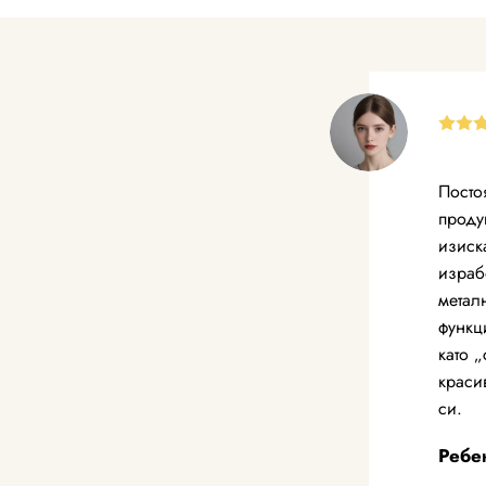
Посто
проду
изиск
израб
метал
функц
като „
краси
си.
Ребе