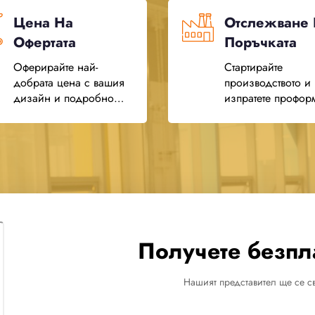
Цена На
Отслежване
Офертата
Поръчката
Оферирайте най-
Стартирайте
добрата цена с вашия
производството и
дизайн и подробно
изпратете профор
запитване
фактурата за пла
Получете безпл
Нашият представител ще се св