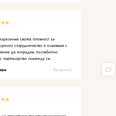
изразихме своята готовност за
срочно сътрудничество и очакваме с
пение да изградим по-стабилно
с партньорство помежду си.
чен
Reviewed
 ни впечатлиха тяхната комуникация