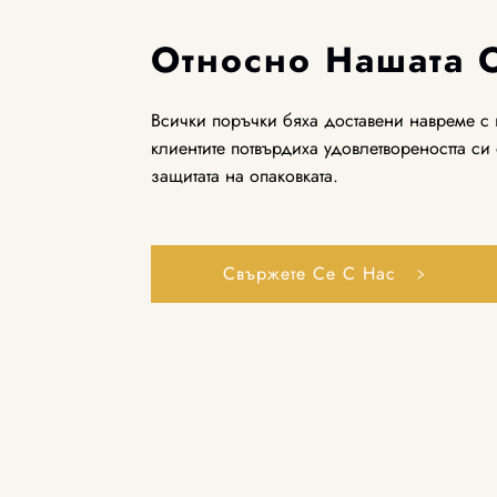
Относно Нашата 
Всички поръчки бяха доставени навреме с г
клиентите потвърдиха удовлетвореността си о
защитата на опаковката.
Свържете Се С Нас