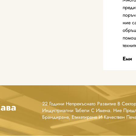
преди
поръч
ние с
обръщ
помощ
техни
Еми
дава
22 Години Непрекъснато Развитие В Сектор
Индустриални Табели С Имена. Ние Предл
Брандиране, Етикетиране И Качествен Печ