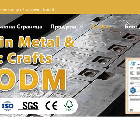
, провинция Чжеджян, Китай
чална Страница
Продукти
За Нас
Блог