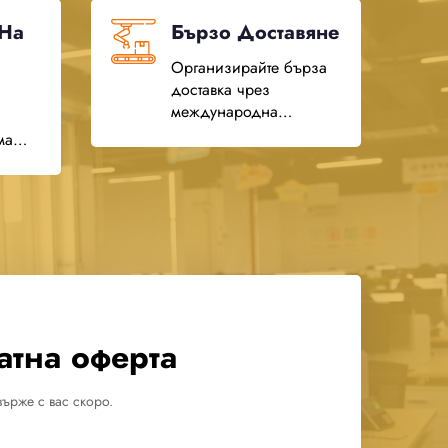
 На
Бързо Доставяне
Организирайте бърза
доставка чрез
международна
доставка от врата до
ма
врата
щане
атна оферта
ърже с вас скоро.