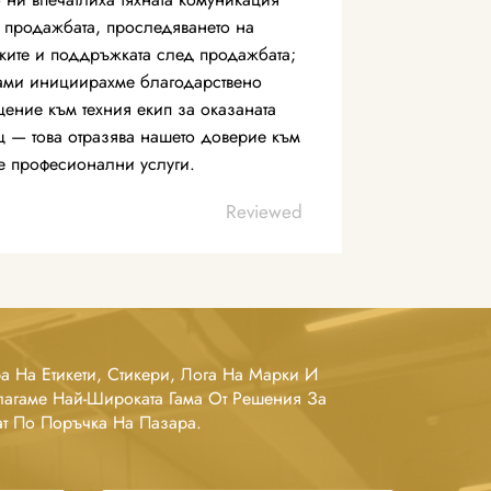
 продажбата, проследяването на
ките и поддръжката след продажбата;
ами инициирахме благодарствено
ение към техния екип за оказаната
 — това отразява нашето доверие към
те професионални услуги.
Reviewed
а На Етикети, Стикери, Лога На Марки И
агаме Най-Широката Гама От Решения За
ат По Поръчка На Пазара.