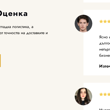
Оценка
ладка логистика, а
т точността на доставките и
Ясно 
дълго
нетър
бизне
Изто
Много