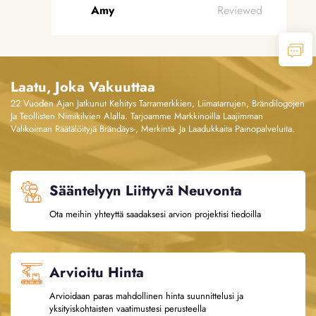
Amy
Reviewed
Laatu, Joka Vakuuttaa
22 Vuoden Ajan Jatkunut Kehitys Tarramerkkien, Liimatarrujen, Brändilogojen
Ja Teollisten Nimikilvien Alalla. Tarjoamme Markkinoilla Laajimman
Valikoiman Räätälöityjä Brändäys-, Merkintä- Ja Laadukkaita Painopalveluita.
Sääntelyyn Liittyvä Neuvonta
Ota meihin yhteyttä saadaksesi arvion projektisi tiedoilla
Arvioitu Hinta
Arvioidaan paras mahdollinen hinta suunnittelusi ja
yksityiskohtaisten vaatimustesi perusteella