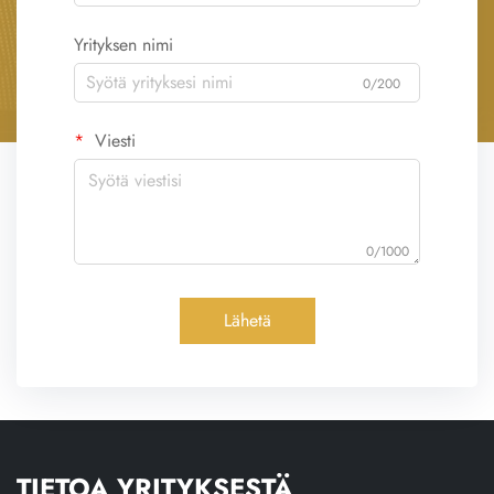
Yrityksen nimi
0/200
Viesti
0/1000
Lähetä
TIETOA YRITYKSESTÄ