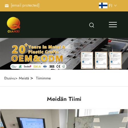
[email protected]
FI
>
Etusivu>
Meistä
Tiimimme
Meidän Tiimi