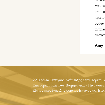
παρακο
υποστ
πρωτοβ
ομάδα 
αντανα
επαγγε
Amy
22 Χρόνια Συνεχούς Ανάπτυξης Στον Τομέα 
Επωνυμιών Και Των Βιομηχανικών Πινακίδων
Εξατομικευμένης Δημιουργίας Επωνυμίας, Ετι