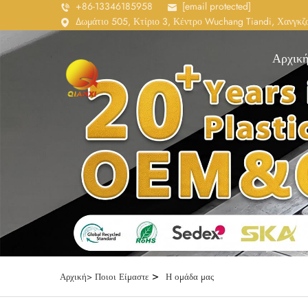
+86-13346185958
[email protected]
Δωμάτιο 505, Κτίριο 3, Κέντρο Wuchang Tiandi, Χανγκζο
Αρχική
>
Αρχική>
Ποιοι Είμαστε
Η ομάδα μας