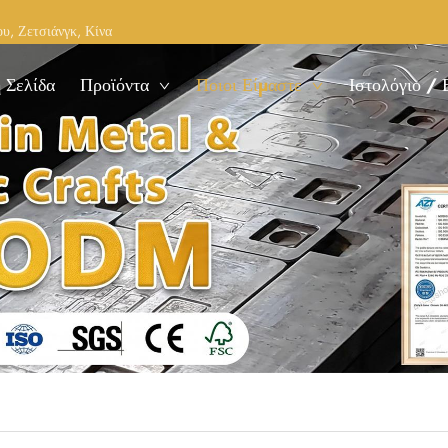
υ, Ζετσιάνγκ, Κίνα
 Σελίδα
Προϊόντα
Ποιοι Είμαστε
Ιστολόγιο / 