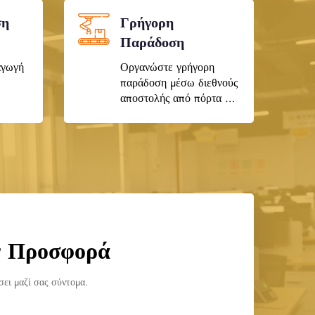
ση
Γρήγορη
Παράδοση
αγωγή
Οργανώστε γρήγορη
παράδοση μέσω διεθνούς
αποστολής από πόρτα σε
πόρτα
ν Προσφορά
ει μαζί σας σύντομα.