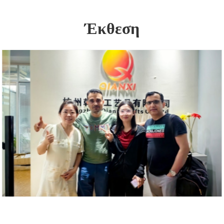
Έκθεση