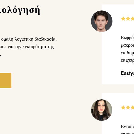
ιολόγησή
Εκφράσ
ομαλή λογιστική διαδικασία,
μακρο
ους για την εγκαιρότητα της
να δημ
.
επιχει
East
Εντυπω
επικοι