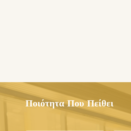
Ποιότητα Που Πείθει