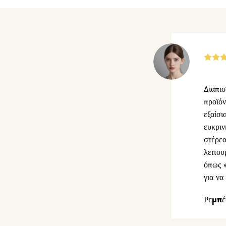
Διαπισ
προϊόν
εξαίσι
ευκριν
στέρε
λειτου
όπως «
για να
Ρεμπέ