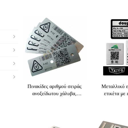
Πινακίδες αριθμού σειράς
Μεταλλικό 
ανοξείδωτου χάλυβα,
ετικέτα με
μεταλλικές ετικέτες με QR
μόνιμη
Code και barcode,
εμβληματική
αλουμινίου ετικέτες για
ετικέτα από
περιουσιακά στοιχεία
ανοδιωμένη