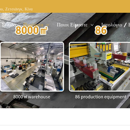
υ, Ζετσιάνγκ, Κίνα
 Σελίδα
Προϊόντα
Ποιοι Είμαστε
Ιστολόγιο / 