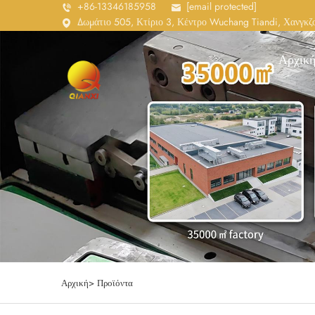
+86-13346185958
[email protected]
Δωμάτιο 505, Κτίριο 3, Κέντρο Wuchang Tiandi, Χανγκζο
Αρχική
Αρχική>
Προϊόντα