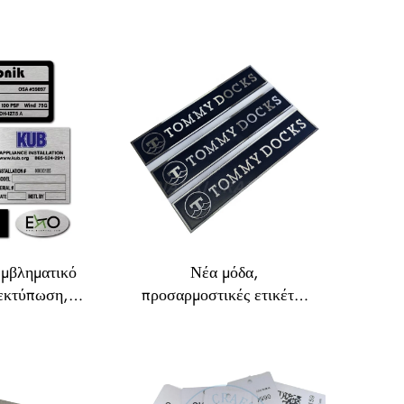
εμβληματικό
Νέα μόδα,
 εκτύπωση,
προσαρμοστικές ετικέτες
 κόλλα,
με διαμάντινη κοπή –
 αυτοκόλλητη
Βαμμένες πινακίδες από
 ορείχαλκο,
αλουμίνιο
 αλουμινίου
κατασκευασμένες με