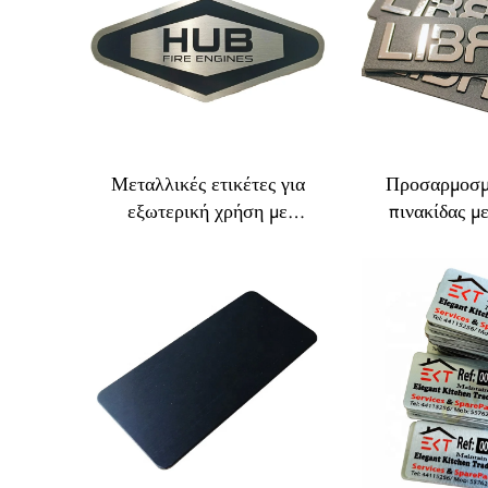
πινακίδα, 
εκτύπωση σε
χάλ
Μεταλλικές ετικέτες για
Προσαρμοσμ
εξωτερική χρήση με
πινακίδας μ
επεξεργασία «brushed»,
πινακίδα 
ετικέτες-πινακίδες
κουμπί-μπατζ,
ονόματος από ανοξείδωτο
πινακίδα ο
χάλυβα με επιγραφή,
κράμα ψευδ
ετικέτες ονόματος από
επεξεργασ
ανοδιωμένο αργιλιούχο
met
αργίλιο με λέιζερ
επεξεργασία,
αυτοκόλλητες ετικέτες