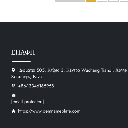
ανάγλυφο μεταλλικό
Λογότ
λογότυπο, πινακίδες
ανοδοποιημέ
ονόματος
με ματ α
μεταλλικές π
ενσκαρ
ενσκαρπωμέ
ΕΠΑΦΗ
Δωμάτιο 505, Κτίριο 3, Κέντρο Wuchang Tiandi, Χανγκ
Ζετσιάνγκ, Κίνα
+86-13346185958
[email protected]
https://www.oemnameplate.com