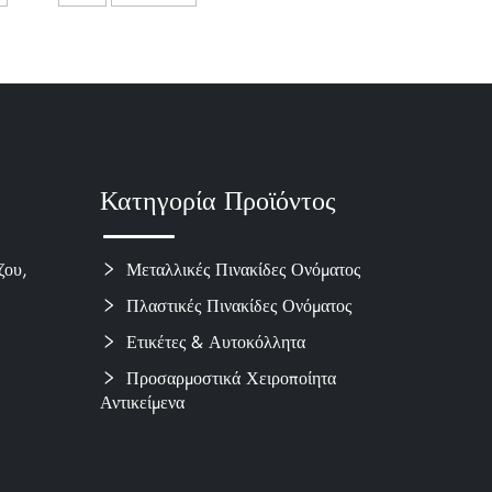
υπα σε
μεταλλική πινακίδα
νο αλουμίνιο
ονόματος και αναδυόμενη
πόχρωση,
μεταλλική πλάκα
ινακίδες με
πώθηση,
να λογότυπα
Κατηγορία Προϊόντος
ζου,
Μεταλλικές Πινακίδες Ονόματος
Πλαστικές Πινακίδες Ονόματος
Ετικέτες & Αυτοκόλλητα
Προσαρμοστικά Χειροποίητα
Αντικείμενα