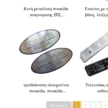
Κενή μεταλλική πινακίδα
Ετικέτες με 
αναγνώρισης (ID),
βάση, λέιζερ
αλουμινένια πινακίδα,
αλουμινένιες
ετικέτα, πινακίδα, σήμα,
σειριακούς
αναγνωριστικό, πινακίδα
ονόματος από ανοξείδωτο
χάλυβα
τρισδιάστατη αλουμινένια
Τελευταίας 
πινακίδα, πινακίδα
ανθεκ
ονόματος από ανοξείδωτο
προσαρμοστικ
χάλυβα, ετικέτα με
με ενσκα
Προηγούμενο
1
2
3
4