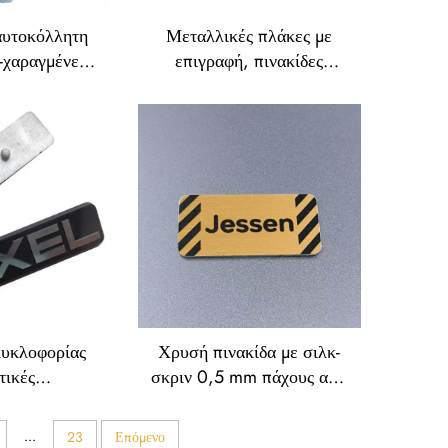
αυτοκόλλητη
Μεταλλικές πλάκες με
-χαραγμένες
επιγραφή, πινακίδες
 ετικέτες με
ονόματος από ανοξείδωτο
 αριθμούς
χάλυβα (SS),
επιγραφόμενες πινακίδες
ονόματος με λογότυπο
κυκλοφορίας
Χρυσή πινακίδα με σιλκ-
τικές
σκριν 0,5 mm πάχους από
ές πινακίδες
αλουμίνιο και ανοξείδωτο
ρπώθηση –
χάλυβα, με γραβιρισμένη
...
23
Επόμενο