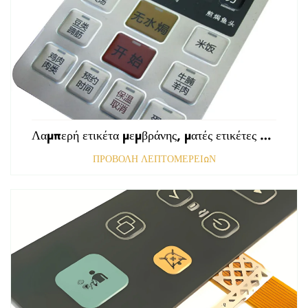
Λαμπερή ετικέτα μεμβράνης, ματές ετικέτες εμπρόσθιου πίνακα ελέγχου, ανάγλυφες ετικέτες πολυκαρβονικού, γραφικές επικαλύψεις
ΠΡΟΒΟΛΗ ΛΕΠΤΟΜΕΡΕΙΩΝ