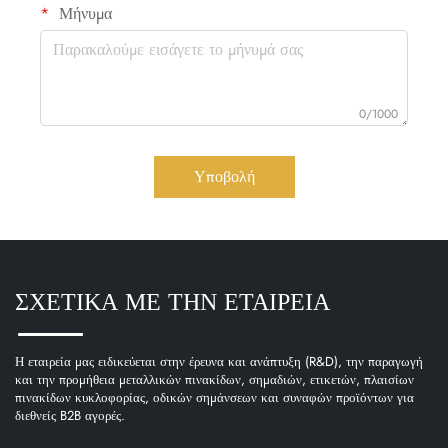
Μήνυμα
0/1000
Υποβολή
ΣΧΕΤΙΚΑ ΜΕ ΤΗΝ ΕΤΑΙΡΕΙΑ
Η εταιρεία μας ειδικεύεται στην έρευνα και ανάπτυξη (R&D), την παραγωγή
και την προμήθεια μεταλλικών πινακίδων, σημαδιών, ετικετών, πλαισίων
πινακίδων κυκλοφορίας, οδικών σημάνσεων και συναφών προϊόντων για
διεθνείς B2B αγορές.