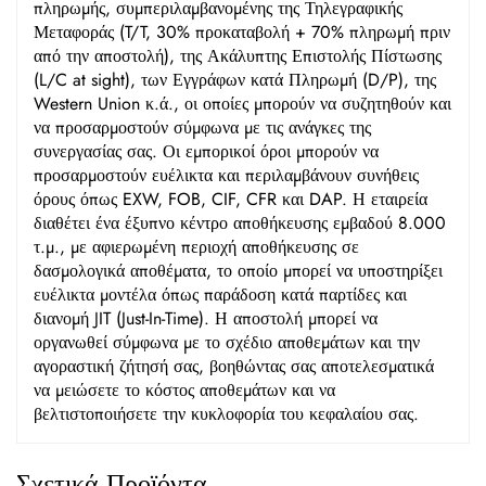
πληρωμής, συμπεριλαμβανομένης της Τηλεγραφικής
Μεταφοράς (T/T, 30% προκαταβολή + 70% πληρωμή πριν
από την αποστολή), της Ακάλυπτης Επιστολής Πίστωσης
(L/C at sight), των Εγγράφων κατά Πληρωμή (D/P), της
Western Union κ.ά., οι οποίες μπορούν να συζητηθούν και
να προσαρμοστούν σύμφωνα με τις ανάγκες της
συνεργασίας σας. Οι εμπορικοί όροι μπορούν να
προσαρμοστούν ευέλικτα και περιλαμβάνουν συνήθεις
όρους όπως EXW, FOB, CIF, CFR και DAP. Η εταιρεία
διαθέτει ένα έξυπνο κέντρο αποθήκευσης εμβαδού 8.000
τ.μ., με αφιερωμένη περιοχή αποθήκευσης σε
δασμολογικά αποθέματα, το οποίο μπορεί να υποστηρίξει
ευέλικτα μοντέλα όπως παράδοση κατά παρτίδες και
διανομή JIT (Just-In-Time). Η αποστολή μπορεί να
οργανωθεί σύμφωνα με το σχέδιο αποθεμάτων και την
αγοραστική ζήτησή σας, βοηθώντας σας αποτελεσματικά
να μειώσετε το κόστος αποθεμάτων και να
βελτιστοποιήσετε την κυκλοφορία του κεφαλαίου σας.
Σχετικά Προϊόντα