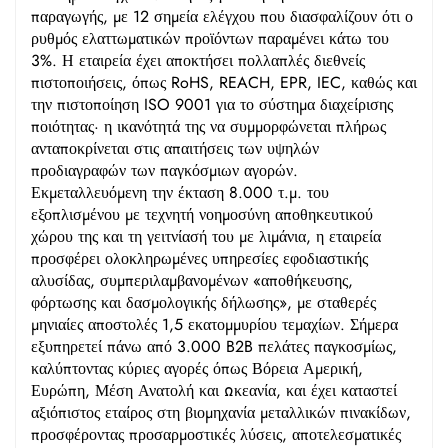
παραγωγής, με 12 σημεία ελέγχου που διασφαλίζουν ότι ο
ρυθμός ελαττωματικών προϊόντων παραμένει κάτω του
3%. Η εταιρεία έχει αποκτήσει πολλαπλές διεθνείς
πιστοποιήσεις, όπως RoHS, REACH, EPR, IEC, καθώς και
την πιστοποίηση ISO 9001 για το σύστημα διαχείρισης
ποιότητας· η ικανότητά της να συμμορφώνεται πλήρως
ανταποκρίνεται στις απαιτήσεις των υψηλών
προδιαγραφών των παγκόσμιων αγορών.
Εκμεταλλευόμενη την έκταση 8.000 τ.μ. του
εξοπλισμένου με τεχνητή νοημοσύνη αποθηκευτικού
χώρου της και τη γειτνίασή του με λιμάνια, η εταιρεία
προσφέρει ολοκληρωμένες υπηρεσίες εφοδιαστικής
αλυσίδας, συμπεριλαμβανομένων «αποθήκευσης,
φόρτωσης και δασμολογικής δήλωσης», με σταθερές
μηνιαίες αποστολές 1,5 εκατομμυρίου τεμαχίων. Σήμερα
εξυπηρετεί πάνω από 3.000 B2B πελάτες παγκοσμίως,
καλύπτοντας κύριες αγορές όπως Βόρεια Αμερική,
Ευρώπη, Μέση Ανατολή και Ωκεανία, και έχει καταστεί
αξιόπιστος εταίρος στη βιομηχανία μεταλλικών πινακίδων,
προσφέροντας προσαρμοστικές λύσεις, αποτελεσματικές