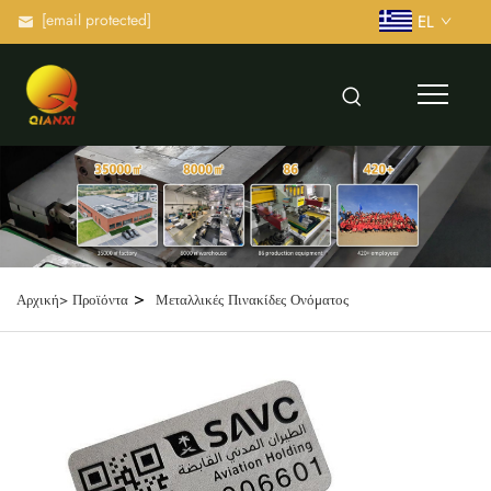
[email protected]
EL
>
Αρχική>
Προϊόντα
Μεταλλικές Πινακίδες Ονόματος