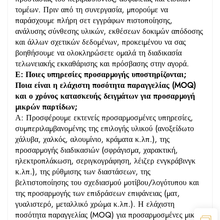
τομέων. Πριν από τη συνεργασία, μπορούμε να
παράσχουμε πλήρη σετ εγγράφων πιστοποίησης,
ανάλυσης σύνθεσης υλικών, εκθέσεων δοκιμών απόδοσης
και άλλων σχετικών δεδομένων, προκειμένου να σας
βοηθήσουμε να ολοκληρώσετε ομαλά τη διαδικασία
τελωνειακής εκκαθάρισης και πρόσβασης στην αγορά.
Ε: Ποιες υπηρεσίες προσαρμογής υποστηρίζονται;
Ποια είναι η ελάχιστη ποσότητα παραγγελίας (MOQ)
και ο χρόνος κατασκευής δειγμάτων για προσαρμογή
μικρών παρτίδων;
Α: Προσφέρουμε εκτενείς προσαρμοσμένες υπηρεσίες,
συμπεριλαμβανομένης της επιλογής υλικού (ανοξείδωτο
χάλυβα, χαλκός, αλουμίνιο, κράματα κ.λπ.), της
προσαρμογής διαδικασιών (σφράγισμα, χαρακτική,
ηλεκτροπλάκωση, σεριγκογράφηση, λέιζερ ενγκράβινγκ
κ.λπ.), της ρύθμισης των διαστάσεων, της
βελτιστοποίησης του σχεδιασμού μοτίβου/λογότυπου και
της προσαρμογής των επιδράσεων επιφάνειας (ματ,
γυαλιστερό, μεταλλικό χρώμα κ.λπ.). Η ελάχιστη
ποσότητα παραγγελίας (MOQ) για προσαρμοσμένες μικρές