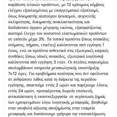
παράδοση τελικών προϊόντων, με 12 κρίσιμους κόμβους
ελέγχου εξοπλισμένους με επαγγελματικό εξοπλισμό,
όπως δοκιμαστής αλατούχου ψεκασμού, ανιχνευτής
σκληρότητας, δοκιμαστής ανακλαστικότητας και
δισδιάστατο όργανο μέτρησης εικόνας, εξασφαλίζοντας
αυστηρό έλεγχο του ποσοστού ελαττωματικών προϊόντων
σε επίπεδο μέχρι 3%. Τα τυπικά προϊόντα (όπως πινακίδες
ονόματος, σήματα, ετικέτες) καλύπτονται από εγγύηση 1
έτους, ενώ τα προϊόντα ανθεκτικά στις εξωτερικές καιρικές
συνθήκες (όπως οδικές πινακίδες, εξωτερικά λογότυπα)
καλύπτονται από εγγύηση 3 ετών. Οι πελάτες παγκοσμίως
απολαμβάνουν υπηρεσία μεταπωλητικής υποστήριξης
7×12 ώρες. Για προβλήματα ποιότητας που δεν οφείλονται
σε ανθρώπινο λάθος κατά τη διάρκεια της περιόδου
εγγύησης, απαντούμε εντός 2 ωρών και παρέχουμε λύσεις
εντός 24 ωρών, προσφέροντας δωρεάν επισκευή,
αντικατάσταση ή επανεπεξεργασία· σε περίπτωση ζημιάς
των εμπορευμάτων λόγω λογιστικής μεταφοράς, βοηθούμε
στην υποβολή αξίωσης αποζημίωσης στην εταιρεία
μεταφοράς και διατάσσουμε γρήγορα την επαναπλήρωση.