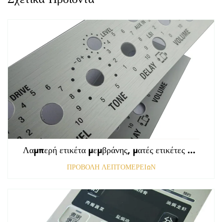
Λαμπερή ετικέτα μεμβράνης, ματές ετικέτες εμπρόσθιου πίνακα ελέγχου, ανάγλυφη γραφική επικάλυψη πολυκαρβονικού
ΠΡΟΒΟΛΗ ΛΕΠΤΟΜΕΡΕΙΩΝ