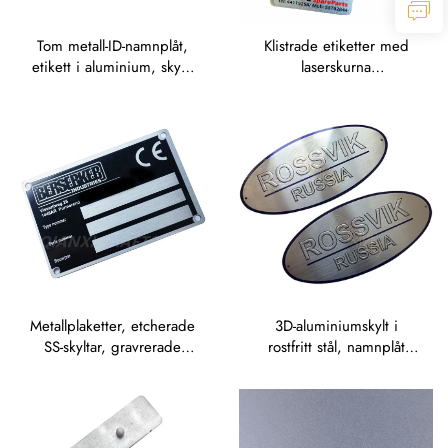
Tom metall-ID-namnplåt,
Klistrade etiketter med
etikett i aluminium, skylt,
laserskurna
märke, namnplåt i rostfritt
aluminiumserienummer
stål
Metallplaketter, etcherade
3D-aluminiumskylt i
SS-skyltar, gravrerade
rostfritt stål, namnplåt
logomärken i rostfritt stål
med präglat
metalllogotypnamn