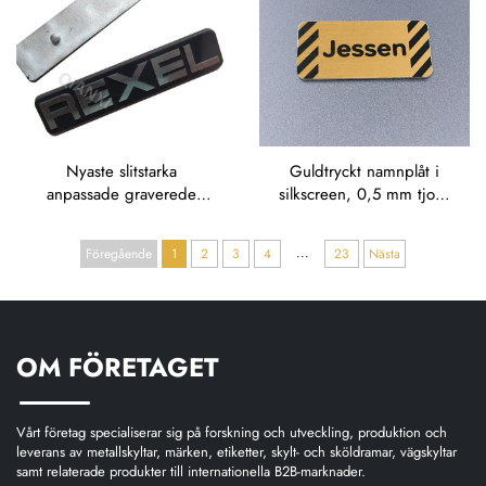
Nyaste slitstarka
Guldtryckt namnplåt i
anpassade graverede
silkscreen, 0,5 mm tjock
logotypskyltar i matt
aluminium- eller rostfri
anodiserad aluminium –
stålplåt med gravering,
...
Föregående
1
2
3
4
23
Nästa
graverede metallplåtar
upphöjd metallplåt
med logotyp
OM FÖRETAGET
Vårt företag specialiserar sig på forskning och utveckling, produktion och
leverans av metallskyltar, märken, etiketter, skylt- och sköldramar, vägskyltar
samt relaterade produkter till internationella B2B-marknader.