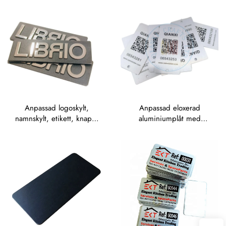
aluminiumnamnskylt
lasergraverade,
anodiserade
aluminiumskyltar, klistrade
etiketter
Anpassad logoskylt,
Anpassad eloxerad
namnskylt, etikett, knapp,
aluminiumplåt med
märkning eller fästnål i
serienummer, UV-tryck,
blank zinklegering med
silkskärms- och offsettryck,
borstad metallfinish
metallmärkesnamn med
upphöjd
metalllogotypplatta