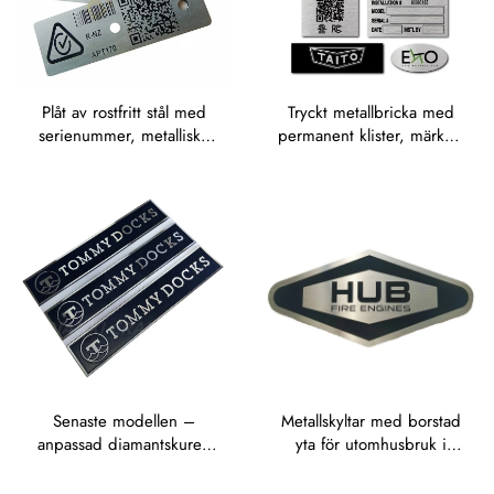
Plåt av rostfritt stål med
Tryckt metallbricka med
serienummer, metalliska
permanent klister, märke i
QR-kodetiketter, metalliska
mässing, anodiserad
streckkodsetiketter,
aluminiumnamnsplatta,
aluminiumetiketter för
graveringsetikett, etiketter
tillgångar
i rostfritt stål
Senaste modellen –
Metallskyltar med borstad
anpassad diamantskuren
yta för utomhusbruk i
etikett i färglackerad,
rostfritt stål, etcherade
trycktagen
skyltar, etiketter,