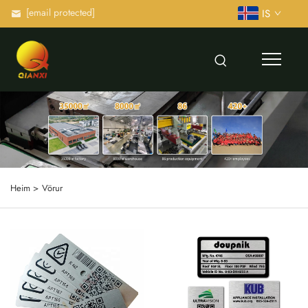
[email protected]
IS
Heim >
Vörur