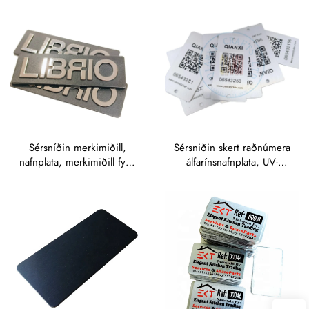
með rífingu, merkiskort
með ljasergravingu,
anódísuð
álúmíníumerkiskort,
merkiskort með lím
Sérsníðin merkimiðill,
Sérsniðin skert raðnúmera
nafnplata, merkimiðill fyrir
álfarínsnafnplata, UV-
skilt, klippimerki,
prentun, sílísprentun,
merkimiðill fyrir hnapp,
ofsettprentun, merkiskilta
merkimiðill fyrir
úr málm, hædd
tómmerki, leger úr sink
merkisplata
og járni, brúsuduð
metallnafnplata