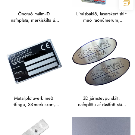
Ónotuð málm-ID
Límisbakið, laserskert skilt
nafnplata, merkiskilta úr
með raðnúmerum,
álfarínu, skilt, merkiskilta
viðmerkjaskiltni úr álfarínu
úr rústfritt stál
Metallplötuverk með
3D járnsteypu skilt,
rífingu, SS-merkiskort,
nafnplötu af rústfritt stál,
rífaðar merkiskort af
merkiskilta af mynduðu
rostfritt steéli með merki
málm, nafnplötur með
mynduðu merki