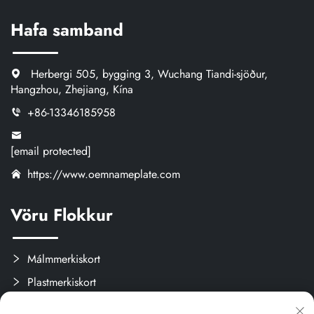
Hafa samband
Herbergi 505, bygging 3, Wuchang Tiandi-sjöður,
Hangzhou, Zhejiang, Kína
+86-13346185958
[email protected]
https://www.oemnameplate.com
Vöru Flokkur
Málmmerkiskort
Plastmerkiskort
Merki og límisvökur