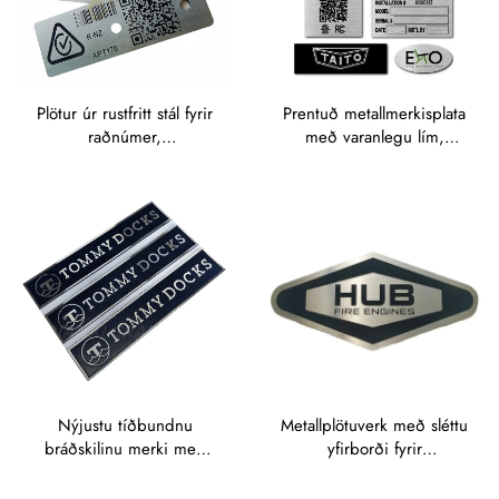
Plötur úr rustfritt stál fyrir
Prentuð metallmerkisplata
raðnúmer,
með varanlegu lím,
metallmerkisplötur með
messingsmerkisstikla með
QR-kóða,
varanlegu lím, anódísuð
metallmerkisstiklur með
álúmíníummerkisplata,
strikamerkjum,
rífað merkisplötur,
merkisplötur úr álúmíníum
merkisplötur úr rustfritt
fyrir eignir
stál
Nýjustu tíðbundnu
Metallplötuverk með sléttu
bráðskilinu merki með
yfirborði fyrir
diamantskorni, málaðu
utanaðkomandi notkun,
stofnuðu álfínplötur
merkiskort af rostfritt steéli