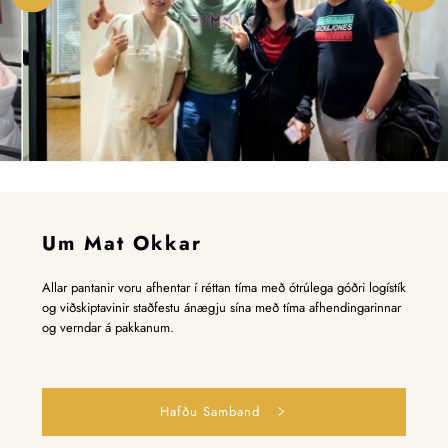
Um Mat Okkar
Allar pantanir voru afhentar í réttan tíma með ótrúlega góðri logístík
og viðskiptavinir staðfestu ánægju sína með tíma afhendingarinnar
og verndar á pakkanum.
Hafðu Samband