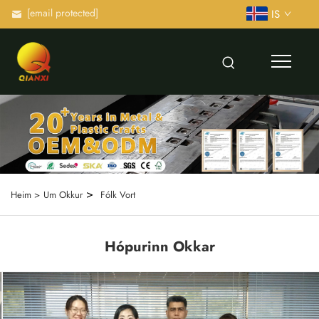
[email protected]
IS
>
Heim >
Um Okkur
Fólk Vort
Hópurinn Okkar