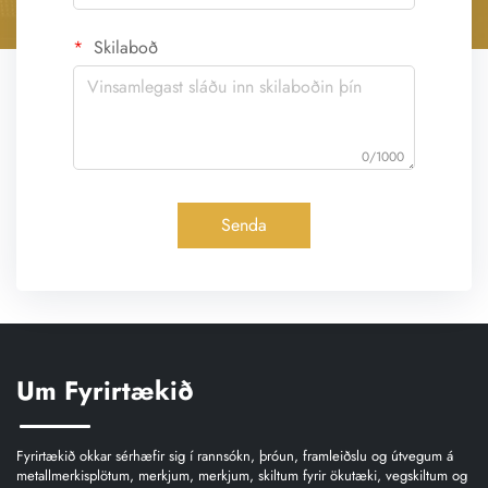
Skilaboð
0/1000
Senda
Um Fyrirtækið
Fyrirtækið okkar sérhæfir sig í rannsókn, þróun, framleiðslu og útvegum á
metallmerkisplötum, merkjum, merkjum, skiltum fyrir ökutæki, vegskiltum og