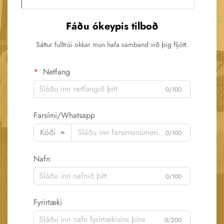
Fáðu ókeypis tilboð
Sáttur fulltrúi okkar mun hafa samband við þig fljótt.
Netfang
0/100
Farsími/Whatsapp
Kóði
0/100
Nafn
0/100
Fyrirtæki
0/200