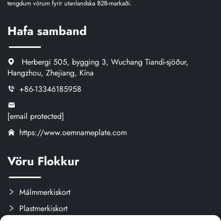
tengdum vörum fyrir utanlandska B2B-markaði.
Hafa samband
Herbergi 505, bygging 3, Wuchang Tiandi-sjöður,
Hangzhou, Zhejiang, Kína
+86-13346185958
[email protected]
https://www.oemnameplate.com
Vöru Flokkur
Málmmerkiskort
Plastmerkiskort