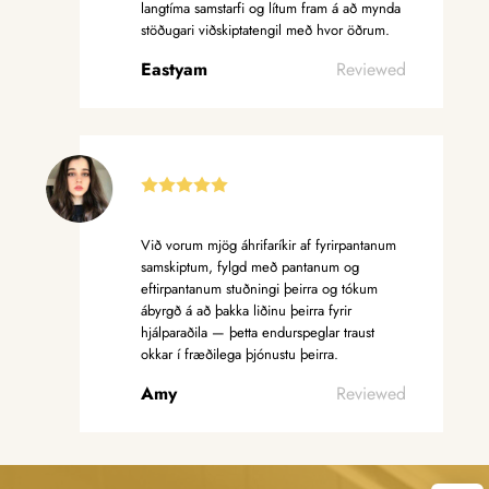
langtíma samstarfi og lítum fram á að mynda
stöðugari viðskiptatengil með hvor öðrum.
Eastyam
Reviewed
Við vorum mjög áhrifaríkir af fyrirpantanum
samskiptum, fylgd með pantanum og
eftirpantanum stuðningi þeirra og tókum
ábyrgð á að þakka liðinu þeirra fyrir
hjálparaðila — þetta endurspeglar traust
okkar í fræðilega þjónustu þeirra.
Amy
Reviewed