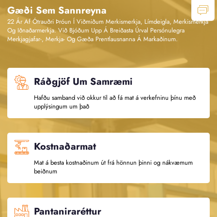
Gæði Sem Sannreyna
22 Ár Af Ótrauðri Þróun Í Viðmiðum Merkismerkja, Límdeigla, Merkismerkja
Og Iðnaðarmerkja. Við Bjóðum Upp Á Breiðasta Úrval Persónulegra
Merkjagjafar-, Merkja- Og Gæða Prentlausnanna Á Markaðinum.
Ráðgjöf Um Samræmi
Hafðu samband við okkur til að fá mat á verkefninu þínu með
upplýsingum um það
Kostnaðarmat
Mat á besta kostnaðinum út frá hönnun þinni og nákvæmum
beiðnum
Pantaniraréttur