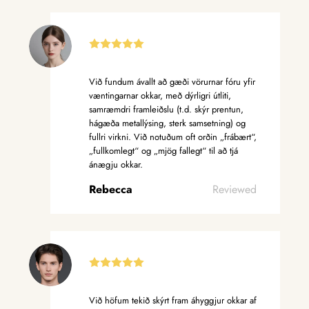
Við fundum ávallt að gæði vörurnar fóru yfir
væntingarnar okkar, með dýrligri útliti,
samræmdri framleiðslu (t.d. skýr prentun,
hágæða metallýsing, sterk samsetning) og
fullri virkni. Við notuðum oft orðin „frábært“,
„fullkomlegt“ og „mjög fallegt“ til að tjá
ánægju okkar.
Rebecca
Reviewed
Við höfum tekið skýrt fram áhyggjur okkar af