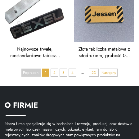
identyfikacyjne ze stali
nierdzewnej z logiem
Najnowsze trwałe,
Złota tabliczka metalowa z
niestandardowe tabliczki
sitodrukiem, grubość 0,5
metalowe z
mm, wykonana z
grawerowanym logotypem
aluminium lub stali
...
Poprzedni
1
2
3
4
23
Następny
wykonanymi z matowej,
nierdzewnej, z wypukłym
anodowanej aluminium
grawerunkiem
O FIRMIE
Nasza firma specjalizuje się w badaniach i rozwoju, produkcji oraz dostawie
metalowych tabliczek nazewniczych, odznak, etykiet, ram do tablic
rejestracyjnych, znaków drogowych oraz powiązanych produktów na