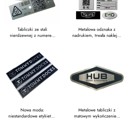
Tabliczki ze stali
Metalowa odznaka z
nierdzewnej z numerem
nadrukiem, trwała naklejka
seryjnym, metalowe
z mosiądzu z logotypem,
etykiety z kodem QR i
anodowana aluminiowa
kodem kreskowym,
tabliczka identyfikacyjna,
aluminiowe etykiety
trawiona tabliczka
identyfikacyjne aktywów
identyfikacyjna, metalowe
etykiety ze stali
nierdzewnej
Nowa moda:
Metalowe tabliczki z
niestandardowe etykiety z
matowym wykończeniem
efektem diamentowego
do zastosowań
cięcia, malowane,
zewnętrznych – tabliczki