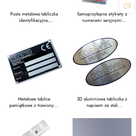
Pusta metalowa tabliczka
Samoprzylepne etykiety z
identyfikacyjna,
numerami seryjnymi
aluminiowa tabliczka,
wykonanymi metodą
znaczek, tabliczka ze stali
laserowego grawerowania
nierdzewnej
na aluminiowej folii
Metalowe tablice
3D aluminiowa tabliczka z
pamiątkowe z trawionymi
napisem ze stali
tabliczkami
nierdzewnej, tabliczka
identyfikacyjnymi ze stali
identyfikacyjna z
nierdzewnej (SS),
wytłoczonym logotypem
trawione tabliczki
metalowym