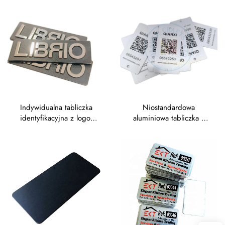
tłoczone tabliczki
identyfikacyjne ze stali
nazewnicze z aluminium
nierdzewnej z
trawieniem, tabliczki z
nadrukiem laserowym,
anodowane aluminiowe
tabliczki identyfikacyjne,
naklejki
Indywidualna tabliczka
Niostandardowa
identyfikacyjna z logo,
aluminiowa tabliczka z
znaczek, przycisk,
grawerowanym numerem
odznaka, pusta tabliczka
seryjnym oraz nadrukiem
zabezpieczająca
UV, sitodrukiem lub
wykonana ze stopu cynku
drukiem offsetowym –
i miedzi, z matowym
metalowa tabliczka z
(szarym) wykończeniem
nazwą marki i wypukłym
metalicznym
logotypem