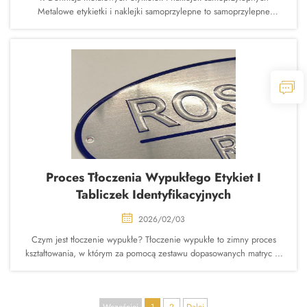
Metalowe etykietki i naklejki samoprzylepne to samoprzylepne
metalowe produkty identyfikacyjne, które przyczepiają się do
powierzchni za pomocą kleju samoprzylepnego (PSA), bez
konieczności stosowania ciepła, wody ani rozpuszczalników...
Proces Tłoczenia Wypukłego Etykiet I
Tabliczek Identyfikacyjnych
2026/02/03
Czym jest tłoczenie wypukłe? Tłoczenie wypukłe to zimny proces
kształtowania, w którym za pomocą zestawu dopasowanych matryc –
męskiej (górnej) i żeńskiej (dolnej) – tworzy się na powierzchni
podłoża trójwymiarowe wzory, tekst, logo lub teksturę w formie
wypukłej (tłoczonej wypukle) lub wklęsłej (tłoczonej wklęśle).
Wcześniej
1
2
Dalej