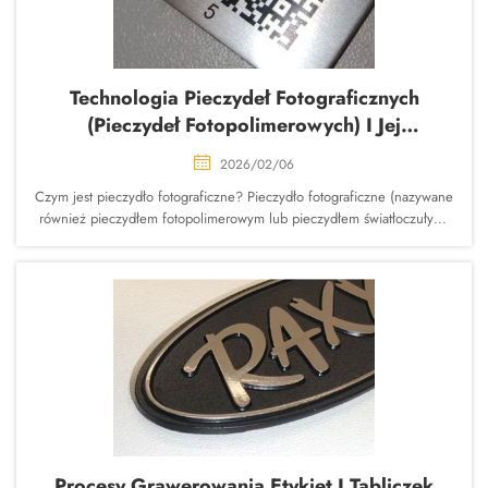
Technologia Pieczydeł Fotograficznych
(pieczydeł Fotopolimerowych) I Jej
Zastosowania
2026/02/06
Czym jest pieczydło fotograficzne? Pieczydło fotograficzne (nazywane
również pieczydłem fotopolimerowym lub pieczydłem światłoczułym)
to nowoczesna, wysokiej precyzji technologia grawerowania i
stemplowania, wykorzystująca płytki z żywicy fotopolimerowej
naświetlane światłem UV przez przezroczystą folię...
Procesy Grawerowania Etykiet I Tabliczek