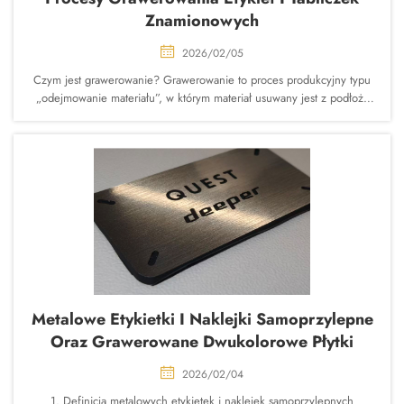
Znamionowych
2026/02/05
Czym jest grawerowanie? Grawerowanie to proces produkcyjny typu
„odejmowanie materiału”, w którym materiał usuwany jest z podłoża
(metal, tworzywo sztuczne, drewno, szkło itp.) przy użyciu narzędzi
mechanicznych lub laserowych w celu utworzenia trwałych,
wyczuwalnych dotykiem oraz wysokokontrastowych grafik, tekstów,
logo...
Metalowe Etykietki I Naklejki Samoprzylepne
Oraz Grawerowane Dwukolorowe Płytki
2026/02/04
1. Definicja metalowych etykietek i naklejek samoprzylepnych