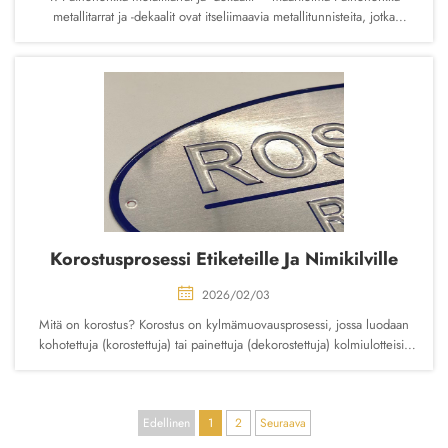
metallitarrat ja -dekaalit ovat itseliimaavia metallitunnisteita, jotka
kiinnittyvät pintoihin paineherkän liimakerroksen (PSA) avulla ilman
lämpöä, vettä tai liuottimia...
Korostusprosessi Etiketeille Ja Nimikilville
2026/02/03
Mitä on korostus? Korostus on kylmämuovausprosessi, jossa luodaan
kohotettuja (korostettuja) tai painettuja (dekorostettuja) kolmiulotteisia
kuvioita, tekstejä, logoja tai tekstuureja alustan pinnalle käyttäen toisiaan
vastaavaa sarjaa männän (ylä-) ja naisosaa (ala-)...
Edellinen
1
2
Seuraava