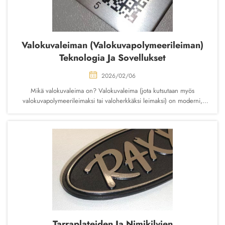
Valokuvaleiman (valokuvapolymeerileiman)
Teknologia Ja Sovellukset
2026/02/06
Mikä valokuvaleima on? Valokuvaleima (jota kutsutaan myös
valokuvapolymeerileimaksi tai valoherkkäksi leimaksi) on moderni,
korkeatarkkuinen kaiverrus- ja leimaprosessi, jossa käytetään
valokuvapolymeerihartsiastioita, jotka altistetaan UV-valolle läpinäkyvän
kalvon läpi...
Tarraplateiden Ja Nimikilvien