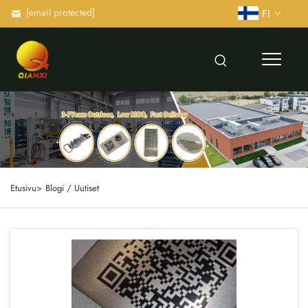
[email protected]
FI
Etusivu>
Blogi / Uutiset