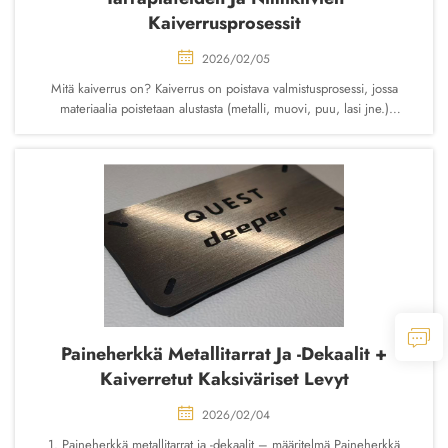
Kaiverrusprosessit
2026/02/05
Mitä kaiverrus on? Kaiverrus on poistava valmistusprosessi, jossa
materiaalia poistetaan alustasta (metalli, muovi, puu, lasi jne.)
mekaanisten tai laser työkalujen avulla luodakseen pysyviä, tunnollisia
ja kontrastikkaita grafiikoita, tekstejä, logoja jne.
Paineherkkä Metallitarrat Ja -dekaalit +
Kaiverretut Kaksiväriset Levyt
2026/02/04
1. Paineherkkä metallitarrat ja -dekaalit – määritelmä Paineherkkä