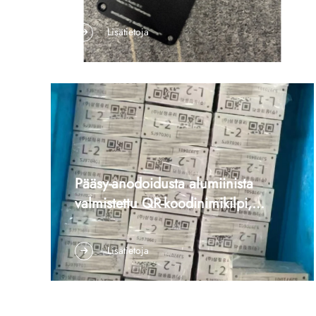
emalointitulostuksella |
1. SEO- ja paikannusmetatiedot mukautetulle
Ammattimaisen äänitekniikan
alumiiniselle liitoslevylle | CNC-koneistettu
Lisätietoja
tapaustutkimus
äänipaneeli emalointitulostuksella Tutustu
siihen, kuinka ammattimaisen äänitekniikan
merkki saavutti korkean tarkkuuden
alumiinisista liitoslevyistä CNC-koneistamalla
±0,15 mm:n toleranssilla ja kestävällä ...
Pääsy-anodoidusta alumiinista
valmistettu QR-koodinimikilpi,
erityisvalmistus suurina erinä
1. Tapauksen tiivistelmä Asiakkaana oli
eteläkorealainen yritys, joka toimitti
Lisätietoja
suunnittelupiirrokset usean tyyppisille pääsy-
anodoiduista alumiinista valmistetuille
nimikiljille (joissa oli korealaiskielistä tekstiä,
mallinumeroita ja QR-koodit) ja vaati meitä