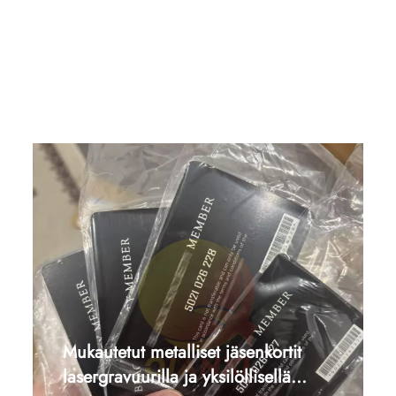
Mukautetut metalliset jäsenkortit
lasergravuurilla ja yksilöllisellä