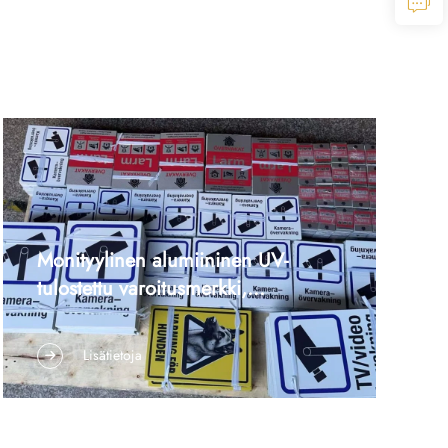
sarjanumerot ja QR-koodit. Asiakas vaati
tuotannon toteuttamista hiomalla ja
koverrettavalla menetelmällä, ja...
Monityylinen alumiininen UV-
tulostettu varoitusmerkki,
erikoistuotantoerä
1. Tapauksen yhteenveto Asiakas toimitti
suunnittelupiirrokset sarjalle alumiinisista
Lisätietoja
varoitusmerkeistä (mukaan lukien
valvontakamerahälytykset, koiravaroitukset ja
hälytysjärjestelmämerkit), ja vaati meitä
suorittamaan eränvalmistuksen tehokkaasti ja