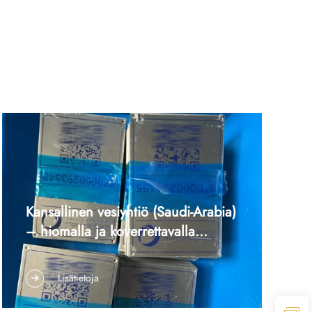
Kansallinen vesiyhtiö (Saudi-Arabia)
– hiomalla ja koverrettavalla
ruostumattomasta teräksestä
1. Tapauksen tiivistelmä Asiakkaana on Saudi-
valmistettu nimikilpi, erityisvalmistus
Arabian kansallinen vesiyhtiö, joka toimitti
Lisätietoja
suurina erinä
nimikilpien suunnittelupiirrokset, joissa oli
arabian- ja englanninkielistä tekstiä,