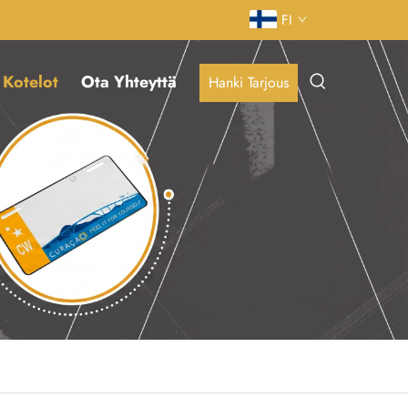
FI
Kotelot
Ota Yhteyttä
Hanki Tarjous