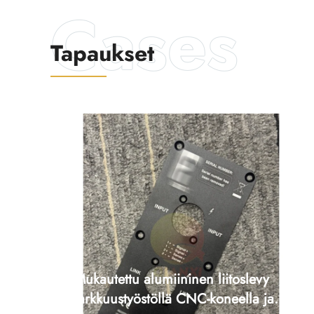
Tapaukset
Mukautettu alumiininen liitoslevy
tarkkuustyöstöllä CNC-koneella ja