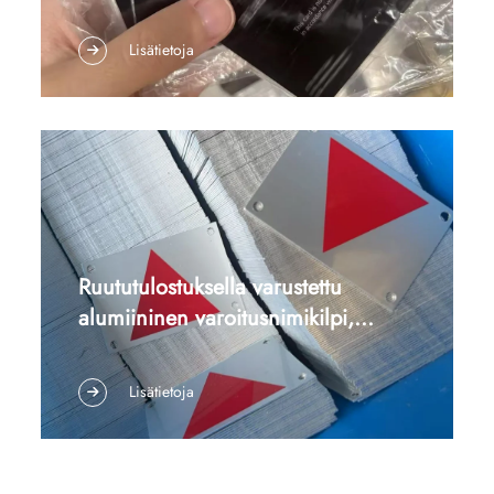
viivakoodilla |
1. SEO- ja paikannusmetatiedot mukautetulle
Premiumsinkiseoksesta valmistetut
metalliselle jäsenkortille | Lasergravuroituja
Lisätietoja
kortit – tapaustutkimus
sinkiseoksen jäsenkortteja viivakoodilla Meta-
kuvaus: Premiumsinkiseoksesta valmistetut
jäsenkortit lasergravuurilla, yksilöllisillä
sarjanumeroilla ja viivakoodihenkilöityksellä.
Kestäviä, naarmu...
Ruututulostuksella varustettu
alumiininen varoitusnimikilpi,
erityisvalmistus suurina erinä
1. Tapauksen tiivistelmä Asiakas toimitti
suunnittelupiirrokset kahdenlaisille
Lisätietoja
alumiinisille varoitusnimikiljille (toisessa
kolmiomainen logo, toisessa nuolilogon), ja
vaati meitä toteuttamaan suurten erien
tuotannon ruututulostusmenetelmällä. Asiakas