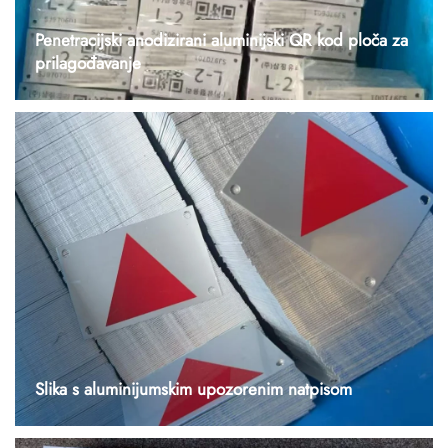
Penetracijski anodizirani aluminijski QR kod ploča za
prilagođavanje
1. Sljedeći članak Kratak opis slučaja Klijent (korejsko poduzeće) je
dostavio crteže za dizajn za aluminijske ploče s više stilova (sa
korejskim tekstom, brojevima modela i QR kodovima), zahtijevajući
od nas da učinkovito završimo masovnu proizvodnju. Središnji dem...
Slika s aluminijumskim upozorenim natpisom
1. Sljedeći članak Kratak opis slučaja Klijent je dostavio crteže za
dvije vrste aluminijumskih upozorenja (jednu s trokutnim logotipom,