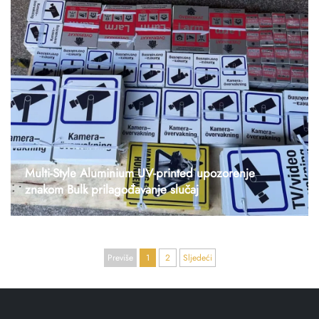
drugu s logotipom strelice), što zahtijeva da završimo masovnu
proizvodnju koristeći proces štampanja na platnu. Tražili su preci...
Multi-Style Aluminium UV-printed upozorenje
znakom Bulk prilagođavanje slučaj
1. Sljedeći članak Klijent je dostavio crteže za seriju aluminijskih
upozorenja (uključujući uputstva za nadzorne kamere, upozorenja za
pse i znakove za alarmni sustav), koji zahtijevaju da završimo
masovnu proizvodnju učinkovito i s visokim kvalitetom. -Ne, ne, ne.
Previše
1
2
Sljedeći