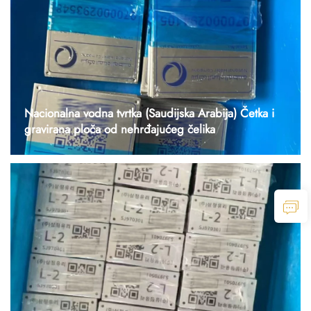
Nacionalna vodna tvrtka (Saudijska Arabija) Četka i
gravirana ploča od nehrđajućeg čelika
1. Sljedeći članak Klijent je Saudijska Arabija Nacionalna vodna
tvrtka, koja je pružila crteže za oznake s arapskim / engleskim
tekstom, serijskim brojevima i QR kodovima. Zahtijevali su
proizvodnju kroz proces četkanja i graviranja, s pr...