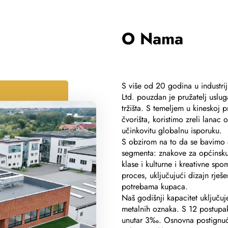
O Nama
S više od 20 godina u industri
Ltd. pouzdan je pružatelj uslu
tržišta. S temeljem u kineskoj p
čvorišta, koristimo zreli lanac
učinkovitu globalnu isporuku.
S obzirom na to da se bavimo 
segmenta: znakove za općinsku 
klase i kulturne i kreativne 
proces, uključujući dizajn rje
potrebama kupaca.
Naš godišnji kapacitet uključ
metalnih oznaka. S 12 postupak
unutar 3‰. Osnovna postignuća