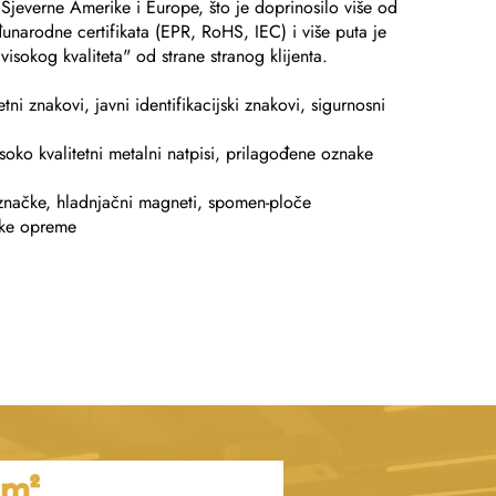
t Sjeverne Amerike i Europe, što je doprinosilo više od
narodne certifikata (EPR, RoHS, IEC) i više puta je
isokog kvaliteta" od strane stranog klijenta.
tni znakovi, javni identifikacijski znakovi, sigurnosni
oko kvalitetni metalni natpisi, prilagođene oznake
e značke, hladnjačni magneti, spomen-ploče
jske opreme
㎡