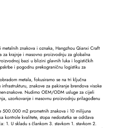
ji metalnih znakova i oznaka, Hangzhou Qianxi Craft
ga za krajnje i masovno proizvodnju za globalna
roizvodnoj bazi u blizini glavnih luka i logističkih
 opskrbe i pogodnu prekograničnu logistiku za
obradom metala, fokusiramo se na tri ključna
infrastrukturu, znakove za pakiranje brendova visoke
spomen-znakove. Nudimo OEM/ODM usluge za cijeli
šenja, uzorkovanje i masovnu proizvodnju prilagođenu
uje 500.000 m2 prometnih znakova i 10 milijuna
a kontrole kvalitete, stopa nedostatka se održava
: 1. U skladu s člankom 3. stavkom 1. stavkom 2.