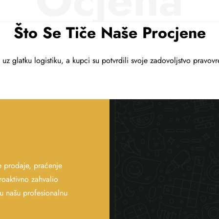
Ocjena
Što Se Tiče Naše Procjene
uz glatku logistiku, a kupci su potvrdili svoje zadovoljstvo pravov
e prodaje, praćenje
roaktivno zahvalio
u našu profesionalnu