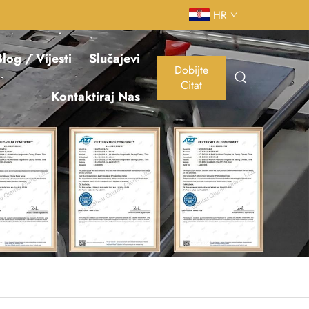
HR
log / Vijesti
Slučajevi
Dobijte
Citat
Kontaktiraj Nas