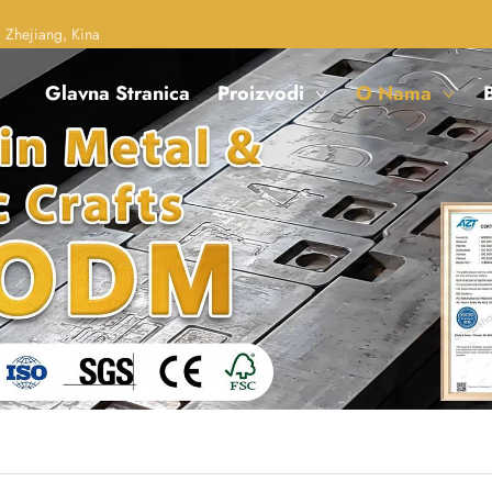
 Zhejiang, Kina
Glavna Stranica
Proizvodi
O Nama
B