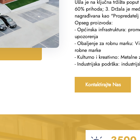
Ušla je na ključna tržišta popu
60% prihoda; 3. Držala je među
nagrađivana kao "Propredatelj v
Opseg proizvoda:
- Općinska infrastruktura: prome
upozorenja
- Obaljenje za robnu marku: Vis
robne marke
- Kulturno i kreativno: Metaln
- Industrijska podrška: industri
Kontaktirajte Nas