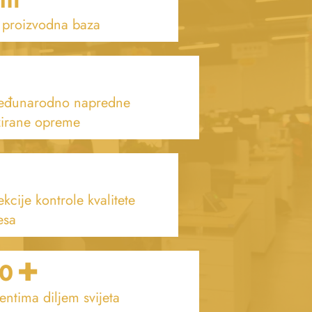
 proizvodna baza
međunarodno napredne
zirane opreme
kcije kontrole kvalitete
esa
+
0
jentima diljem svijeta