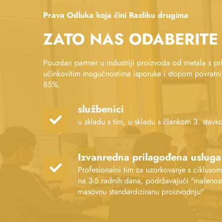
Prava Odluka koja čini Razliku drugima
ZATO NAS ODABERITE
Pouzdan partner u industriji proizvoda od metala s pr
učinkovitim mogućnostima isporuke i stopom povratn
85%.
službenici
u skladu s tim, u skladu s člankom 3. stavk
Izvanredna prilagođena usluga
Profesionalni tim za uzorkovanje s cikluso
na 3-5 radnih dana, podržavajući "malenost
masovnu standardiziranu proizvodnju"