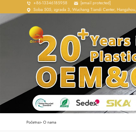
+86-13346185958
[email protected]
Soba 505, zgrada 3, Wuchang Tiandi Center, Hangzhou,
Početna>
O nama