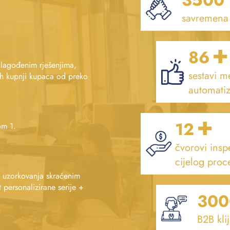
3500
savremena
+
86
ilagođenim rješenjima,
sestavi 
ih kupnji kupaca od preko
automati
+
12
om 1.
čvorovi inspe
cijelog proc
m uzorkovanja skraćenim
 personalizirane serije +
300
B2B kli