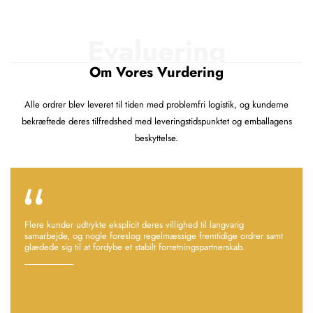
Evaluering
Om Vores Vurdering
Alle ordrer blev leveret til tiden med problemfri logistik, og kunderne
bekræftede deres tilfredshed med leveringstidspunktet og emballagens
beskyttelse.
Flere kunder udtrykte eksplicit deres villighed til langvarig
samarbejde, og nogle foreslog regelmæssige fremtidige ordrer samt
glædede sig til at fordybe et stabilt forretningspartnerskab.