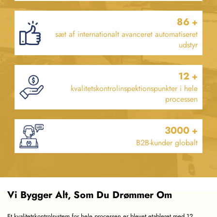
86
+
sæt af internationalt avanceret automatiseret
udstyr
12
+
kvalitetskontrolinspektionspunkter i hele
processen
3000
+
B2B-kunder globalt
Vi Bygger Alt, Som Du Drømmer Om
Et kvalitetskontrolsystem for hele processen er blevet etableret med 12