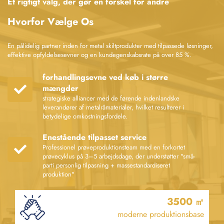
Et rigtigt valg, der gør en forskel for andre
prøveproduktion og serieproduktion tilpasset kundens behov.
Hvorfor Vælge Os
Vores årlige kapacitet omfatter 500.000 m² vejskilte og 10 millioner
metalnavneskilte/emblemer. Med 12 kvalitetskontrolprocedurer holdes
fejlprocenten under 3‰. Kernepræstationer: 1. Vi har betjent over 3.000
En pålidelig partner inden for metal skiltprodukter med tilpassede løsninger,
globale B-ends-kunder med en kernegenkøbsrate på 85 %; 2. Vi er trådt ind
effektive opfyldelsesevner og en kundegenskabsrate på over 85 %.
på nøglemarkeder som Nordamerika og Europa, hvilket bidrager med over
60 % af vores omsætning; 3. Vi besidder internationale certificeringer (EPR,
forhandlingsevne ved køb i større
RoHS, IEC) og er gentagne gange udnævnt til "Leverandør af høj kvalitet"
mængder
af udenlandske kunder.
strategiske alliancer med de førende indenlandske
Produktomfang:
leverandører af metalråmaterialer, hvilket resulterer i
- Kommunal infrastruktur: Vejskilte, offentlige identifikationsskilte,
betydelige omkostningsfordele.
sikkerhedsadvarsler
- Mærkeemballage: High-end metalnavneskilte, tilpassede mærkelabels
Enestående tilpasset service
- Kulturel og kreativ: Metalmærker, køleskabsmagneter, mindesplader
Professionel prøveproduktionsteam med en forkortet
prøvecyklus på 3–5 arbejdsdage, der understøtter "små-
- Industriel support: Navneskilte til industrielle udstyr
parti personlig tilpasning + massestandardiseret
produktion"
3500
㎡
moderne produktionsbase