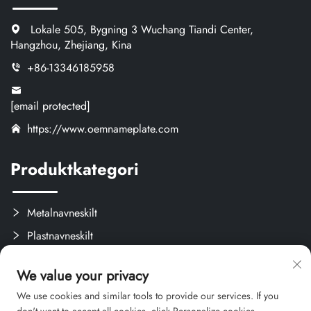
Lokale 505, Bygning 3 Wuchang Tiandi Center,
Hangzhou, Zhejiang, Kina
+86-13346185958
[email protected]
https://www.oemnameplate.com
Produktkategori
Metalnavneskilt
Plastnavneskilt
Etiketter og Aftagelige Mærker
We value your privacy
Brugerdefinerede Kreativprodukter
We use cookies and similar tools to provide our services. If you