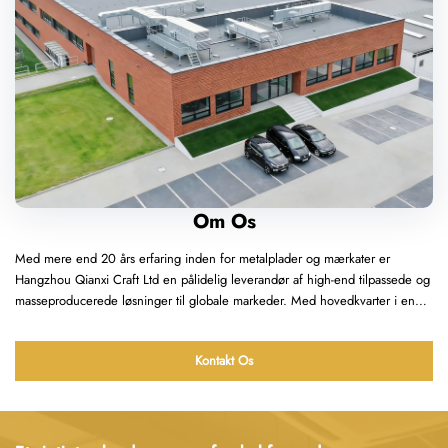
Om Os
Med mere end 20 års erfaring inden for metalplader og mærkater er
Hangzhou Qianxi Craft Ltd en pålidelig leverandør af high-end tilpassede og
masseproducerede løsninger til globale markeder. Med hovedkvarter i en
central kinesisk produktionsbase nær store havne og logistikknudepunkter
udnytter vi en moden supply chain og praktisk grænseoverskridende logistik
Kontakt Os
til effektiv global levering.
Vi opererer inden for metalproduktbehandling og fokuserer på tre
kerneområder: skilte til kommunal infrastruktur, skilte til high-end-
mærkeemballage samt kulturelle og kreative mindesmærker. Vi tilbyder
fuldprocess-OEM/ODM-tjenester, der omfatter løsningsdesign,