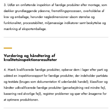
3. Udfør en omfattende inspektion af færdige produkter efter montage, som
dækker grundlæggende ydeevne, fremstillingsprocessen, overholdelse af
krav og emballage, herunder nøgledimensioner såsom størrelse og
funktionalitet, processtabilitet, miljømæssige indikatorer samt beskyttelse og
mærkning af eksportemballage.
Vurdering og håndtering af
kvalitetsinspektionsresultater
4. Mærk kvalificerede færdige produkter, opbevar dem i lager efter parti og
udsted en inspektionsrapport for færdige produkter, der indeholder partidata
og testdata (bruges som dokumentation til udenlandsk handel); klassificer og
håndter udkvalificerede færdige produkter (genarbejdning ved mindre fejl,
kassering ved alvorlige fejl), registrer problemer og spør efter årsagerne for
at optimere produktionen.