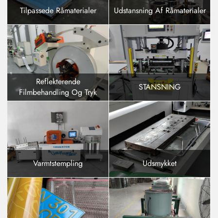
Tilpassede Råmaterialer
Udstansning Af Råmaterialer
Reflekterende
STANSNING
Filmbehandling Og Tryk
Varmtstempling
Udsmykket