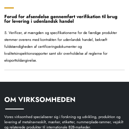
Forud for afsendelse gennemført verifikation til brug
for levering i udenlandsk handel
5. Verificer, at mængden og specifikationerne for de færdige produkter
stemmer overens med kontrakten for udenlandsk handel, bekræft
fuldstændigheden af certificeringsdokumenter og
kvalitetsinspektionsrapporter samt sikr overholdelse af reglerne for
eksporttoldangivelse.
OM VIRKSOMHEDEN
Vores virksomhed specialiserer sig i forskning og udvikling, produktion og
levering af metalnavneskilt, mærker, etiketter, nummerplade-rammer, vejskilt
og relaterede produkter til internationale B2B-markeder.