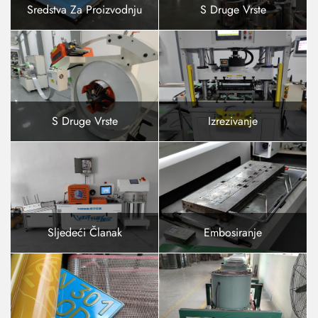
Sredstva Za Proizvodnju
S Druge Vrste
S Druge Vrste
Izrezivanje
Sljedeći Članak
Embosiranje