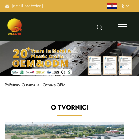
[email protected]
HR
>
Početna>
O nama
Oznaka OEM
O TVORNICI