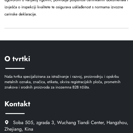
izvješća o inspekciji kvalitete te osigurava usklađenost s normama izvozne
carinske deklaracije.
O tvrtki
Naša tvrtka specijalizirana za istraživanje i razvoj, proizvodnju i opskrbu
metalnih oznaka, značica, etiketa, okvira registracijskih ploča, prometnih
znakova i srodnih proizvoda za inozemna B2B tržišta.
Kontakt
Soba 505, zgrada 3, Wuchang Tiandi Center, Hangzhou,
Zhejiang, Kina