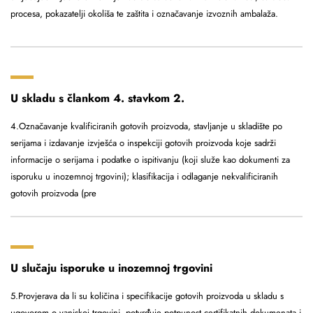
procesa, pokazatelji okoliša te zaštita i označavanje izvoznih ambalaža.
U skladu s člankom 4. stavkom 2.
4.Označavanje kvalificiranih gotovih proizvoda, stavljanje u skladište po
serijama i izdavanje izvješća o inspekciji gotovih proizvoda koje sadrži
informacije o serijama i podatke o ispitivanju (koji služe kao dokumenti za
isporuku u inozemnoj trgovini); klasifikacija i odlaganje nekvalificiranih
gotovih proizvoda (pre
U slučaju isporuke u inozemnoj trgovini
5.Provjerava da li su količina i specifikacije gotovih proizvoda u skladu s
ugovorom o vanjskoj trgovini, potvrđuje potpunost certifikatnih dokumenata i