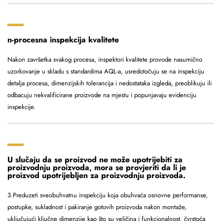
n-procesna inspekcija kvalitete
Nakon završetka svakog procesa, inspektori kvalitete provode nasumično
uzorkovanje u skladu s standardima AQL-a, usredotočuju se na inspekciju
detalja procesa, dimenzijskih tolerancija i nedostataka izgleda, preoblikuju ili
odbacuju nekvalificirane proizvode na mjestu i popunjavaju evidenciju
inspekcije.
U slučaju da se proizvod ne može upotrijebiti za
proizvodnju proizvoda, mora se provjeriti da li je
proizvod upotrijebljen za proizvodnju proizvoda.
3.Preduzeti sveobuhvatnu inspekciju koja obuhvaća osnovne performanse,
postupke, sukladnost i pakiranje gotovih proizvoda nakon montaže,
uključujući ključne dimenzije kao što su veličina i funkcionalnost, čvrstoća