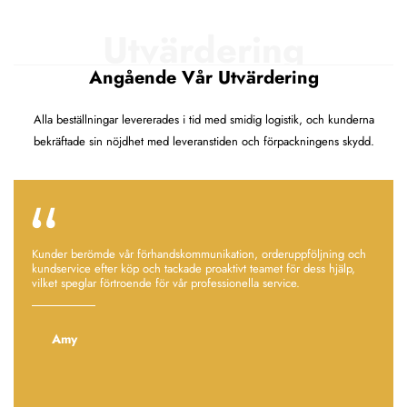
Utvärdering
Angående Vår Utvärdering
Alla beställningar levererades i tid med smidig logistik, och kunderna
bekräftade sin nöjdhet med leveranstiden och förpackningens skydd.
Kunder berömde vår förhandskommunikation, orderuppföljning och
kundservice efter köp och tackade proaktivt teamet för dess hjälp,
vilket speglar förtroende för vår professionella service.
Amy