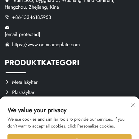
Rum 505, Byggnad 3, Wuchang Tiandi-centrum,
Hangzhou, Zhejiang, Kina
+86-13346185958
[email protected]
https://www.oemnameplate.com
PRODUKTKATEGORI
Metallskyltar
Plastskyltar
Etiketter och Plister
We value your privacy
Anpassade Hantverk
We use cookies and similar tools to provide our services. If you
don't want to accept all cookies, click Personalize cookies.