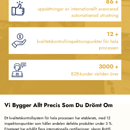
86
+
uppsättningar av internationellt avancerad
automatiserad utrustning
12
+
kvalitetskontrollinspektionspunkter för hela
processen
3000
+
B2B-kunder världen över
Vi Bygger Allt Precis Som Du Drömt Om
Ett kvalitetskontrollsystem för hela processen har etablerats, med 12
inspektionspunkter som håller andelen defekta produkter under 3 %.
Företaget har erhållit flera internationella certifieringar, såsom RoHS,