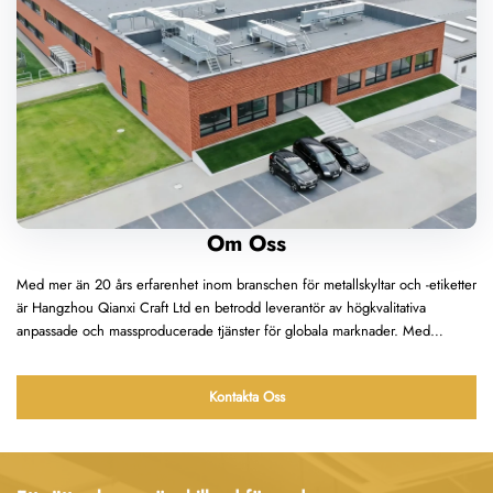
Om Oss
Med mer än 20 års erfarenhet inom branschen för metallskyltar och -etiketter
är Hangzhou Qianxi Craft Ltd en betrodd leverantör av högkvalitativa
anpassade och massproducerade tjänster för globala marknader. Med
huvudkontor i en central kinesisk tillverkningsbas nära stora hamnar och
logistikcentrum utnyttjar vi en mogen leveranskedja och bekväm
Kontakta Oss
gränsöverskridande logistik för effektiv global leverans.
Vi verkar inom bearbetning av metallprodukter och fokuserar på tre
kärnsegment: skyltar för kommunal infrastruktur, högkvalitativa skyltar för
varumärkesförpackningar samt kulturella och kreativa minnesvärda skyltar. Vi
erbjuder OEM/ODM-tjänster i hela processen, inklusive lösningssdesign,