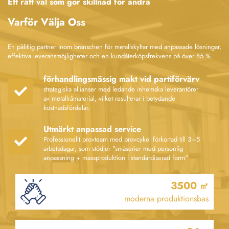
Ett rätt val som gör skillnad för andra
provtillverkning och anpassad massproduktion enligt kundens behov.
Varför Välja Oss
Vår årliga kapacitet omfattar 500 000 m² vägskyltar och 10 miljoner
metallnamnplåtar/badges. Med 12 kvalitetskontrollprocedurer hålls
defektsatsen under 3‰. Kärnprestationer: 1. Har betjänat över 3 000
En pålitlig partner inom branschen för metallskyltar med anpassade lösningar,
globala B-kundkunder med en kärnåterköpsfrekvens på 85 %; 2. Har
effektiva leveransmöjligheter och en kundåterköpsfrekvens på över 85 %.
etablerat sig på nyckelmarknader som Nordamerika och Europa, vilket står
för över 60 % av intäkterna; 3. Äger internationella certifieringar (EPR,
förhandlingsmässig makt vid partiförvärv
RoHS, IEC) och har upprepade gånger tilldelats utmärkelsen "Leverantör av
strategiska allianser med ledande inhemska leverantörer
hög kvalitet" av utländska kunder.
av metallråmaterial, vilket resulterar i betydande
Produktomfattning:
kostnadsfördelar.
- Kommunal infrastruktur: Vägskyltar, offentliga identifieringsskyltar,
Utmärkt anpassad service
säkerhetsvarningsskyltar
- Varumärkesförpackning: Premium metallnamnplåtar, anpassade
Professionellt provteam med provcykel förkortad till 3–5
arbetsdagar, som stödjer "småserier med personlig
varumärkesetiketter
anpassning + massproduktion i standardiserad form"
- Kulturell och kreativ produktion: Metallbadges, kylskåpsmagneter,
minnesplåtar
- Industriell stödproduktion: Namnplåtar för industriell utrustning
3500
㎡
moderna produktionsbas