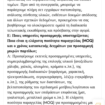
τομέων. Πριν από τη συνεργασία, μπορούμε να
παράσχουμε πλήρη σετ εγγράφων πιστοποίησης,
ανάλυσης σύνθεσης υλικών, εκθέσεων δοκιμών απόδοσης
και άλλων σχετικών δεδομένων, προκειμένου να σας
βοηθήσουμε να ολοκληρώσετε ομαλά τη διαδικασία
τελωνειακής εκκαθάρισης και πρόσβασης στην αγορά.
Ε: Ποιες υπηρεσίες προσαρμογής υποστηρίζονται;
Ποια είναι η ελάχιστη ποσότητα παραγγελίας (MOQ)
και ο χρόνος κατασκευής δειγμάτων για προσαρμογή
μικρών παρτίδων;
Α: Προσφέρουμε εκτενείς προσαρμοσμένες υπηρεσίες,
συμπεριλαμβανομένης της επιλογής υλικού (ανοξείδωτο
χάλυβα, χαλκός, αλουμίνιο, κράματα κ.λπ.), της
προσαρμογής διαδικασιών (σφράγισμα, χαρακτική,
ηλεκτροπλάκωση, σεριγκογράφηση, λέιζερ ενγκράβινγκ
κ.λπ.), της ρύθμισης των διαστάσεων, της
βελτιστοποίησης του σχεδιασμού μοτίβου/λογότυπου και
της προσαρμογής των επιδράσεων επιφάνειας (ματ,
γυαλιστερό, μεταλλικό χρώμα κ.λπ.). Η ελάχιστη
ποσότητα παραγγελίας (MOQ) για προσαρμοσμένες μικρές