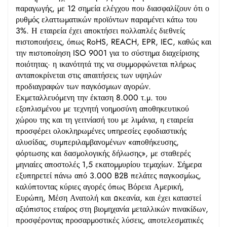
παραγωγής, με 12 σημεία ελέγχου που διασφαλίζουν ότι ο
ρυθμός ελαττωματικών προϊόντων παραμένει κάτω του
3%. Η εταιρεία έχει αποκτήσει πολλαπλές διεθνείς
πιστοποιήσεις, όπως RoHS, REACH, EPR, IEC, καθώς και
την πιστοποίηση ISO 9001 για το σύστημα διαχείρισης
ποιότητας· η ικανότητά της να συμμορφώνεται πλήρως
ανταποκρίνεται στις απαιτήσεις των υψηλών
προδιαγραφών των παγκόσμιων αγορών.
Εκμεταλλευόμενη την έκταση 8.000 τ.μ. του
εξοπλισμένου με τεχνητή νοημοσύνη αποθηκευτικού
χώρου της και τη γειτνίασή του με λιμάνια, η εταιρεία
προσφέρει ολοκληρωμένες υπηρεσίες εφοδιαστικής
αλυσίδας, συμπεριλαμβανομένων «αποθήκευσης,
φόρτωσης και δασμολογικής δήλωσης», με σταθερές
μηνιαίες αποστολές 1,5 εκατομμυρίου τεμαχίων. Σήμερα
εξυπηρετεί πάνω από 3.000 B2B πελάτες παγκοσμίως,
καλύπτοντας κύριες αγορές όπως Βόρεια Αμερική,
Ευρώπη, Μέση Ανατολή και Ωκεανία, και έχει καταστεί
αξιόπιστος εταίρος στη βιομηχανία μεταλλικών πινακίδων,
προσφέροντας προσαρμοστικές λύσεις, αποτελεσματικές