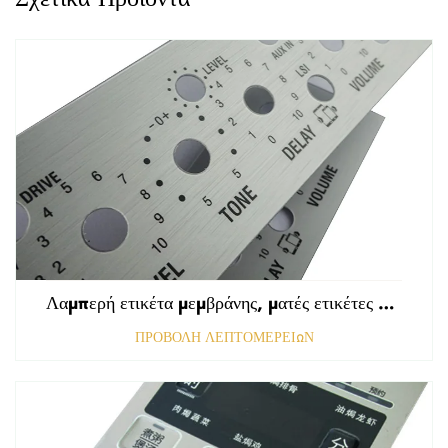
Λαμπερή ετικέτα μεμβράνης, ματές ετικέτες εμπρόσθιου πίνακα ελέγχου, ανάγλυφη γραφική επικάλυψη πολυκαρβονικού
ΠΡΟΒΟΛΗ ΛΕΠΤΟΜΕΡΕΙΩΝ