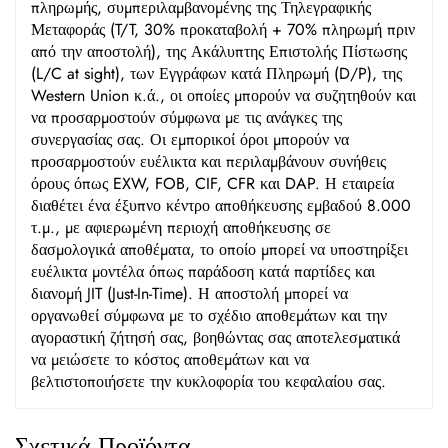
πληρωμής, συμπεριλαμβανομένης της Τηλεγραφικής
Μεταφοράς (T/T, 30% προκαταβολή + 70% πληρωμή πριν
από την αποστολή), της Ακάλυπτης Επιστολής Πίστωσης
(L/C at sight), των Εγγράφων κατά Πληρωμή (D/P), της
Western Union κ.ά., οι οποίες μπορούν να συζητηθούν και
να προσαρμοστούν σύμφωνα με τις ανάγκες της
συνεργασίας σας. Οι εμπορικοί όροι μπορούν να
προσαρμοστούν ευέλικτα και περιλαμβάνουν συνήθεις
όρους όπως EXW, FOB, CIF, CFR και DAP. Η εταιρεία
διαθέτει ένα έξυπνο κέντρο αποθήκευσης εμβαδού 8.000
τ.μ., με αφιερωμένη περιοχή αποθήκευσης σε
δασμολογικά αποθέματα, το οποίο μπορεί να υποστηρίξει
ευέλικτα μοντέλα όπως παράδοση κατά παρτίδες και
διανομή JIT (Just-In-Time). Η αποστολή μπορεί να
οργανωθεί σύμφωνα με το σχέδιο αποθεμάτων και την
αγοραστική ζήτησή σας, βοηθώντας σας αποτελεσματικά
να μειώσετε το κόστος αποθεμάτων και να
βελτιστοποιήσετε την κυκλοφορία του κεφαλαίου σας.
Σχετικά Προϊόντα