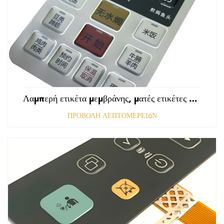
Λαμπερή ετικέτα μεμβράνης, ματές ετικέτες εμπρόσθιου πίνακα ελέγχου, ανάγλυφες ετικέτες πολυκαρβονικού, γραφικές επικαλύψεις
ΠΡΟΒΟΛΗ ΛΕΠΤΟΜΕΡΕΙΩΝ