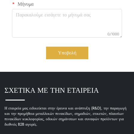
Μήνυμα
0/1000
Υποβολή
ΣΧΕΤΙΚΑ ΜΕ ΤΗΝ ΕΤΑΙΡΕΙΑ
Η εταιρεία μας ειδικεύεται στην έρευνα και ανάπτυξη (R&D), την παραγωγή
και την προμήθεια μεταλλικών πινακίδων, σημαδιών, ετικετών, πλαισίων
πινακίδων κυκλοφορίας, οδικών σημάνσεων και συναφών προϊόντων για
διεθνείς B2B αγορές.