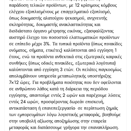
παράδοση τελικών προϊόντων, με 12 κρίσιμους κόμβους
ελέγχου εξοπλισμένους με επαγγελματικό εξοπλισμό,
όπως δοκιμαστής αλατούχου ψεκασμού, ανιχνευτής
σκληρότητας, δοκιμαστής ανακλαστικότητας και
δισδιάστατο όργανο μέτρησης εικόνας, εξασφαλίζοντας
αυστηρό έλεγχο του ποσοστού ελαττωματικών προϊόντων
σε επίπεδο μέχρι 3%. Τα τυπικά προϊόντα (όπως πινακίδες
ονόματος, σήματα, ετικέτες) καλύπτονται από εγγύηση 1
έτους, ενώ τα προϊόντα ανθεκτικά στις εξωτερικές καιρικές
συνθήκες (όπως οδικές πινακίδες, εξωτερικά λογότυπα)
καλύπτονται από εγγύηση 3 ετών. Οι πελάτες παγκοσμίως
απολαμβάνουν υπηρεσία μεταπωλητικής υποστήριξης
7×12 ώρες. Για προβλήματα ποιότητας που δεν οφείλονται
σε ανθρώπινο λάθος κατά τη διάρκεια της περιόδου
εγγύησης, απαντούμε εντός 2 ωρών και παρέχουμε λύσεις
εντός 24 ωρών, προσφέροντας δωρεάν επισκευή,
αντικατάσταση ή επανεπεξεργασία· σε περίπτωση ζημιάς
των εμπορευμάτων λόγω λογιστικής μεταφοράς, βοηθούμε
στην υποβολή αξίωσης αποζημίωσης στην εταιρεία
μεταφοράς και διατάσσουμε γρήγορα την επαναπλήρωση.