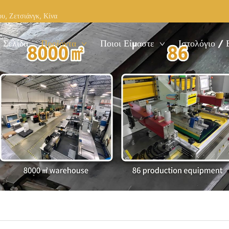
υ, Ζετσιάνγκ, Κίνα
 Σελίδα
Προϊόντα
Ποιοι Είμαστε
Ιστολόγιο / 