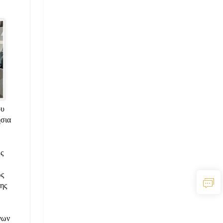
ου
ήσια
ς
ως
ης
νων