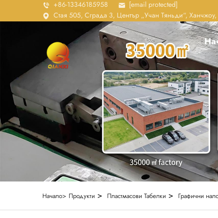
+86-13346185958
[email protected]
Стая 505, Сграда 3, Център „Учан Тяньди“, Ханчжоу
На
>
>
Начало>
Продукти
Пластмасови Табелки
Графични нал