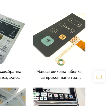
 мембранна
Матова етикетна табелка
елка, матова
за преден панел за
абелка за
управление с
панел за
перфорация и матова
е, релефно
повърхност, дебелина
 графични
0,25 мм, етикети от