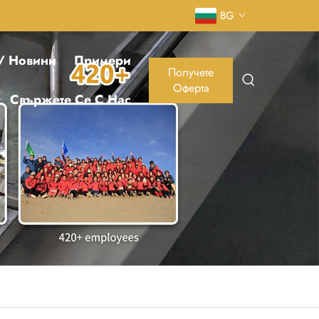
BG
 / Новини
Примери
Получете
Оферта
Свържете Се С Нас