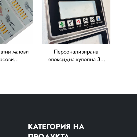
тия от
поликарбонат и ПВЦ
рбонат
атни матови
Персонализирана
масови
епоксидна куполна 3D
 се етикети
етикетка –
 панел за
водонепроницаемо
, графични
покритие за панел за
 мембранни
управление на
поликарбонат
промишлено
оборудване
КАТЕГОРИЯ НА
ПРОДУКТА