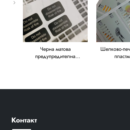
покрития от
покри
поликарбонат
полика
Черна матова
Шелково-печ
предупредителна
пласт
етикетна табелка за
самоклеещи
панел, шелково-печатна
за преден
етикетка от
управление
поликарбонат,
покрития,
водонепроницаема и
етикети от 
влагозащитна
Контакт