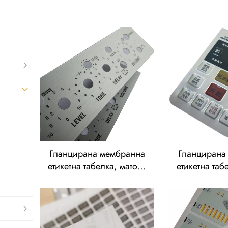
Гланцирана мембранна
Гланцирана
етикетна табелка, матова
етикетна таб
етикетна табелка за
етикетна т
преден панел за
преден 
управление, релефно
управлени
изпъкнали графични
изпъкнали