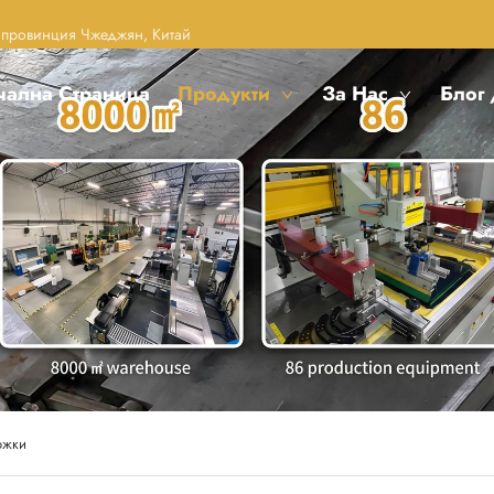
, провинция Чжеджян, Китай
чална Страница
Продукти
За Нас
Блог
ожки