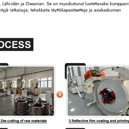
 Lähi-idän ja Oseanian. Se on muodostunut luotettavaksi kumppani
öityjä ratkaisuja, tehokkaita täyttökapasiteetteja ja asiakaskunnan