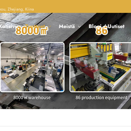
u, Zhejiang, Kiina
Kotisivu
Tuotteet
Meistä
Blogi / Uutiset