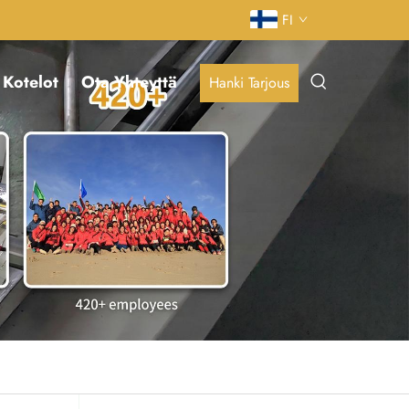
FI
Kotelot
Ota Yhteyttä
Hanki Tarjous