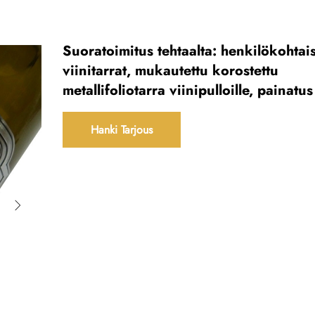
Suoratoimitus tehtaalta: henkilökohtai
viinitarrat, mukautettu korostettu
metallifoliotarra viinipulloille, painatus
Hanki Tarjous