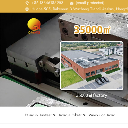
+86-13346185958
[email protected]
Huone 505, Rakennus 3 Wuchang Tiandi -keskus, Hangzho
>
>
Etusivu>
Tuotteet
Tarrat ja Etiketit
Viinipullon Tarrat