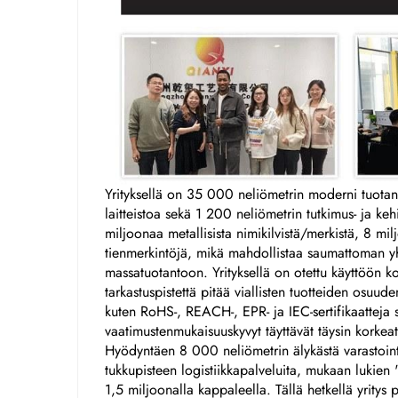
Yrityksellä on 35 000 neliömetrin moderni tuotant
laitteistoa sekä 1 200 neliömetrin tutkimus- ja ke
miljoonaa metallisista nimikilvistä/merkistä, 8 m
tienmerkintöjä, mikä mahdollistaa saumattoman yht
massatuotantoon. Yrityksellä on otettu käyttöön k
tarkastuspistettä pitää viallisten tuotteiden osuuden
kuten RoHS-, REACH-, EPR- ja IEC-sertifikaatteja s
vaatimustenmukaisuuskyvyt täyttävät täysin korke
Hyödyntäen 8 000 neliömetrin älykästä varastointi
tukkupisteen logistiikkapalveluita, mukaan lukien "va
1,5 miljoonalla kappaleella. Tällä hetkellä yritys