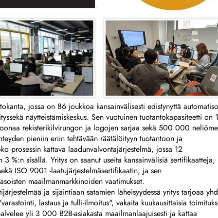
okanta, jossa on 86 joukkoa kansainvälisesti edistynyttä automatiso
hityssekä näytteistämiskeskus. Sen vuotuinen tuotantokapasiteetti on 
iljoonaa rekisterikilvirungon ja logojen sarjaa sekä 500 000 neliöme
eyden pieniin eriin tehtävään räätälöityyn tuotantoon ja
oko prosessin kattava laadunvalvontajärjestelmä, jossa 12
 3 %:n sisällä. Yritys on saanut useita kansainvälisiä sertifikaatteja,
ekä ISO 9001 -laatujärjestelmäsertifikaatin, ja sen
atasoisten maailmanmarkkinoiden vaatimukset.
järjestelmää ja sijaintiaan satamien läheisyydessä yritys tarjoaa yh
rastointi, lastaus ja tulli-ilmoitus", vakaita kuukausittaisia toimituks
 palvelee yli 3 000 B2B-asiakasta maailmanlaajuisesti ja kattaa