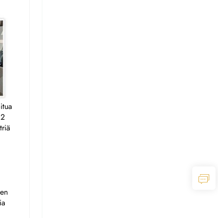
itua
12
triä
den
ia