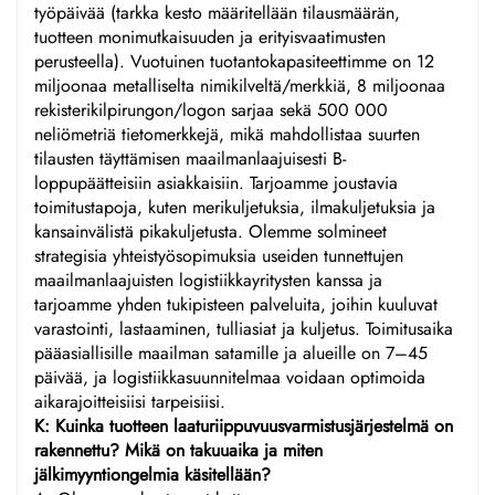
työpäivää (tarkka kesto määritellään tilausmäärän,
tuotteen monimutkaisuuden ja erityisvaatimusten
perusteella). Vuotuinen tuotantokapasiteettimme on 12
miljoonaa metalliselta nimikilveltä/merkkiä, 8 miljoonaa
rekisterikilpirungon/logon sarjaa sekä 500 000
neliömetriä tietomerkkejä, mikä mahdollistaa suurten
tilausten täyttämisen maailmanlaajuisesti B-
loppupäätteisiin asiakkaisiin. Tarjoamme joustavia
toimitustapoja, kuten merikuljetuksia, ilmakuljetuksia ja
kansainvälistä pikakuljetusta. Olemme solmineet
strategisia yhteistyösopimuksia useiden tunnettujen
maailmanlaajuisten logistiikkayritysten kanssa ja
tarjoamme yhden tukipisteen palveluita, joihin kuuluvat
varastointi, lastaaminen, tulliasiat ja kuljetus. Toimitusaika
pääasiallisille maailman satamille ja alueille on 7–45
päivää, ja logistiikkasuunnitelmaa voidaan optimoida
aikarajoitteisiisi tarpeisiisi.
K: Kuinka tuotteen laaturiippuvuusvarmistusjärjestelmä on
rakennettu? Mikä on takuuaika ja miten
jälkimyyntiongelmia käsitellään?