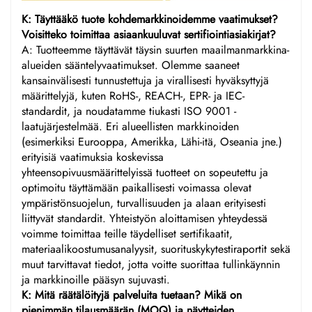
K: Täyttääkö tuote kohdemarkkinoidemme vaatimukset?
Voisitteko toimittaa asiaankuuluvat sertifiointiasiakirjat?
A: Tuotteemme täyttävät täysin suurten maailmanmarkkina-
alueiden sääntelyvaatimukset. Olemme saaneet
kansainvälisesti tunnustettuja ja virallisesti hyväksyttyjä
määrittelyjä, kuten RoHS-, REACH-, EPR- ja IEC-
standardit, ja noudatamme tiukasti ISO 9001 -
laatujärjestelmää. Eri alueellisten markkinoiden
(esimerkiksi Eurooppa, Amerikka, Lähi-itä, Oseania jne.)
erityisiä vaatimuksia koskevissa
yhteensopivuusmäärittelyissä tuotteet on sopeutettu ja
optimoitu täyttämään paikallisesti voimassa olevat
ympäristönsuojelun, turvallisuuden ja alaan erityisesti
liittyvät standardit. Yhteistyön aloittamisen yhteydessä
voimme toimittaa teille täydelliset sertifikaatit,
materiaalikoostumusanalyysit, suorituskykytestiraportit sekä
muut tarvittavat tiedot, jotta voitte suorittaa tullinkäynnin
ja markkinoille pääsyn sujuvasti.
K: Mitä räätälöityjä palveluita tuetaan? Mikä on
pienimmän tilausmäärän (MOQ) ja näytteiden