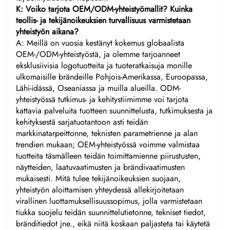
K: Voiko tarjota OEM/ODM-yhteistyömallit? Kuinka
teollis- ja tekijänoikeuksien turvallisuus varmistetaan
yhteistyön aikana?
A: Meillä on vuosia kestänyt kokemus globaalista
OEM-/ODM-yhteistyöstä, ja olemme tarjoanneet
eksklusiivisia logotuotteita ja tuoteratkaisuja monille
ulkomaisille brändeille Pohjois-Amerikassa, Euroopassa,
Lähi-idässä, Oseaniassa ja muilla alueilla. ODM-
yhteistyössä tutkimus- ja kehitystiimimme voi tarjota
kattavia palveluita tuotteen suunnittelusta, tutkimuksesta ja
kehityksestä sarjatuotantoon asti teidän
markkinatarpeittonne, teknisten parametrienne ja alan
trendien mukaan; OEM-yhteistyössä voimme valmistaa
tuotteita täsmälleen teidän toimittamienne piirustusten,
näytteiden, laatuvaatimusten ja brändivaatimusten
mukaisesti. Mitä tulee tekijänoikeuksien suojaan,
yhteistyön aloittamisen yhteydessä allekirjoitetaan
virallinen luottamuksellisuussopimus, jolla varmistetaan
tiukka suojelu teidän suunnittelutietonne, tekniset tiedot,
bränditiedot jne., eikä niitä koskaan paljasteta tai käytetä