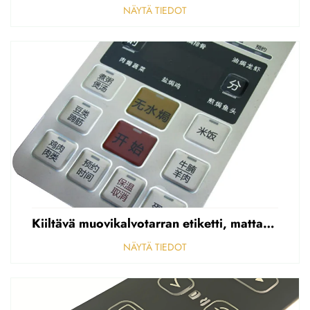
NÄYTÄ TIEDOT
Kiiltävä muovikalvotarran etiketti, mattapintainen etupaneelin tarran etiketti, korostettu polycarbonaattipäällys
NÄYTÄ TIEDOT