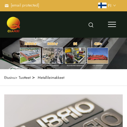
[email protected]
FI
>
Etusivu>
Tuotteet
Metallileimakkeet