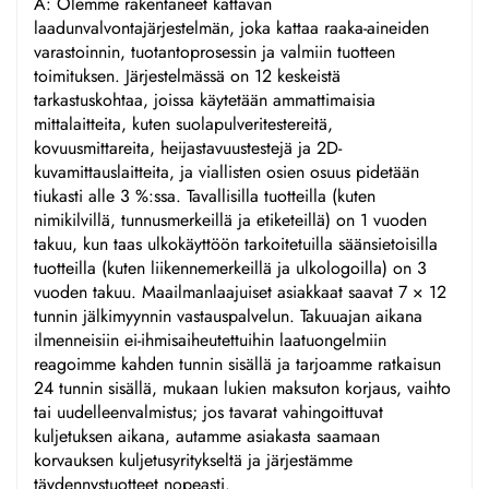
A: Olemme rakentaneet kattavan
laadunvalvontajärjestelmän, joka kattaa raaka-aineiden
varastoinnin, tuotantoprosessin ja valmiin tuotteen
toimituksen. Järjestelmässä on 12 keskeistä
tarkastuskohtaa, joissa käytetään ammattimaisia
mittalaitteita, kuten suolapulveritestereitä,
kovuusmittareita, heijastavuustestejä ja 2D-
kuvamittauslaitteita, ja viallisten osien osuus pidetään
tiukasti alle 3 %:ssa. Tavallisilla tuotteilla (kuten
nimikilvillä, tunnusmerkeillä ja etiketeillä) on 1 vuoden
takuu, kun taas ulkokäyttöön tarkoitetuilla säänsietoisilla
tuotteilla (kuten liikennemerkeillä ja ulkologoilla) on 3
vuoden takuu. Maailmanlaajuiset asiakkaat saavat 7 × 12
tunnin jälkimyynnin vastauspalvelun. Takuuajan aikana
ilmenneisiin ei-ihmisaiheutettuihin laatuongelmiin
reagoimme kahden tunnin sisällä ja tarjoamme ratkaisun
24 tunnin sisällä, mukaan lukien maksuton korjaus, vaihto
tai uudelleenvalmistus; jos tavarat vahingoittuvat
kuljetuksen aikana, autamme asiakasta saamaan
korvauksen kuljetusyritykseltä ja järjestämme
täydennystuotteet nopeasti.