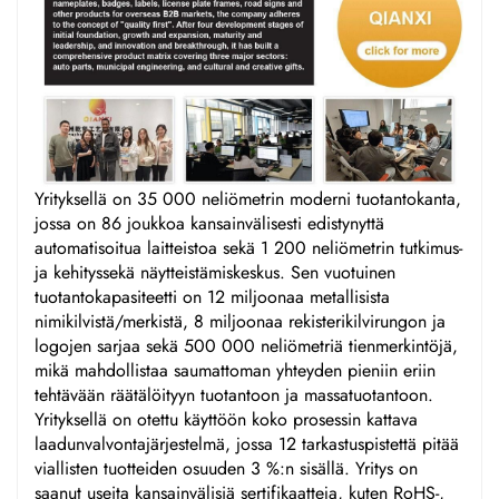
Yrityksellä on 35 000 neliömetrin moderni tuotantokanta,
jossa on 86 joukkoa kansainvälisesti edistynyttä
automatisoitua laitteistoa sekä 1 200 neliömetrin tutkimus-
ja kehityssekä näytteistämiskeskus. Sen vuotuinen
tuotantokapasiteetti on 12 miljoonaa metallisista
nimikilvistä/merkistä, 8 miljoonaa rekisterikilvirungon ja
logojen sarjaa sekä 500 000 neliömetriä tienmerkintöjä,
mikä mahdollistaa saumattoman yhteyden pieniin eriin
tehtävään räätälöityyn tuotantoon ja massatuotantoon.
Yrityksellä on otettu käyttöön koko prosessin kattava
laadunvalvontajärjestelmä, jossa 12 tarkastuspistettä pitää
viallisten tuotteiden osuuden 3 %:n sisällä. Yritys on
saanut useita kansainvälisiä sertifikaatteja, kuten RoHS-,