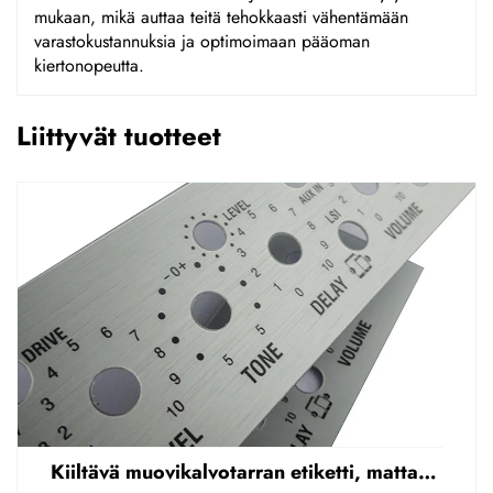
mukaan, mikä auttaa teitä tehokkaasti vähentämään
varastokustannuksia ja optimoimaan pääoman
kiertonopeutta.
Liittyvät tuotteet
Kiiltävä muovikalvotarran etiketti, mattapintainen etupaneelin tarran etiketti, korostettu polycarbonaattipäällys