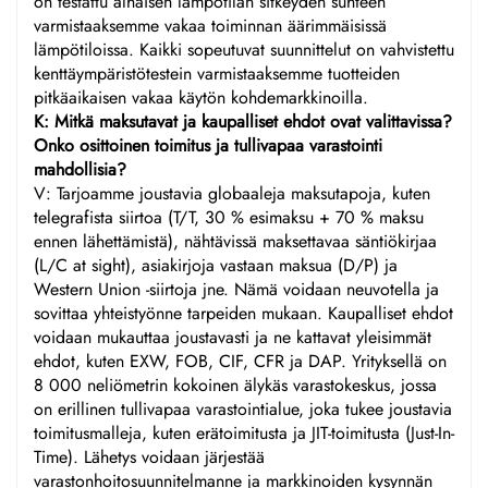
on testattu alhaisen lämpötilan sitkeyden suhteen
varmistaaksemme vakaa toiminnan äärimmäisissä
lämpötiloissa. Kaikki sopeutuvat suunnittelut on vahvistettu
kenttäympäristötestein varmistaaksemme tuotteiden
pitkäaikaisen vakaa käytön kohdemarkkinoilla.
K: Mitkä maksutavat ja kaupalliset ehdot ovat valittavissa?
Onko osittoinen toimitus ja tullivapaa varastointi
mahdollisia?
V: Tarjoamme joustavia globaaleja maksutapoja, kuten
telegrafista siirtoa (T/T, 30 % esimaksu + 70 % maksu
ennen lähettämistä), nähtävissä maksettavaa säntiökirjaa
(L/C at sight), asiakirjoja vastaan maksua (D/P) ja
Western Union -siirtoja jne. Nämä voidaan neuvotella ja
sovittaa yhteistyönne tarpeiden mukaan. Kaupalliset ehdot
voidaan mukauttaa joustavasti ja ne kattavat yleisimmät
ehdot, kuten EXW, FOB, CIF, CFR ja DAP. Yrityksellä on
8 000 neliömetrin kokoinen älykäs varastokeskus, jossa
on erillinen tullivapaa varastointialue, joka tukee joustavia
toimitusmalleja, kuten erätoimitusta ja JIT-toimitusta (Just-In-
Time). Lähetys voidaan järjestää
varastonhoitosuunnitelmanne ja markkinoiden kysynnän