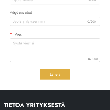
0/100
Yrityksen nimi
0/200
Viesti
0/1000
Lähetä
TIETOA YRITYKSESTÄ