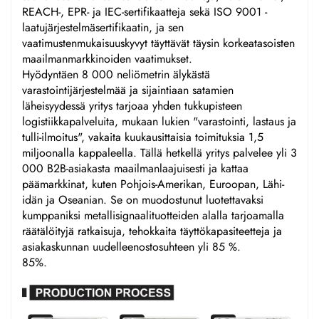
REACH-, EPR- ja IEC-sertifikaatteja sekä ISO 9001 -
laatujärjestelmäsertifikaatin, ja sen
vaatimustenmukaisuuskyvyt täyttävät täysin korkeatasoisten
maailmanmarkkinoiden vaatimukset.
Hyödyntäen 8 000 neliömetrin älykästä
varastointijärjestelmää ja sijaintiaan satamien
läheisyydessä yritys tarjoaa yhden tukkupisteen
logistiikkapalveluita, mukaan lukien "varastointi, lastaus ja
tulli-ilmoitus", vakaita kuukausittaisia toimituksia 1,5
miljoonalla kappaleella. Tällä hetkellä yritys palvelee yli 3
000 B2B-asiakasta maailmanlaajuisesti ja kattaa
päämarkkinat, kuten Pohjois-Amerikan, Euroopan, Lähi-
idän ja Oseanian. Se on muodostunut luotettavaksi
kumppaniksi metallisignaalituotteiden alalla tarjoamalla
räätälöityjä ratkaisuja, tehokkaita täyttökapasiteetteja ja
asiakaskunnan uudelleenostosuhteen yli 85 %.
85%.