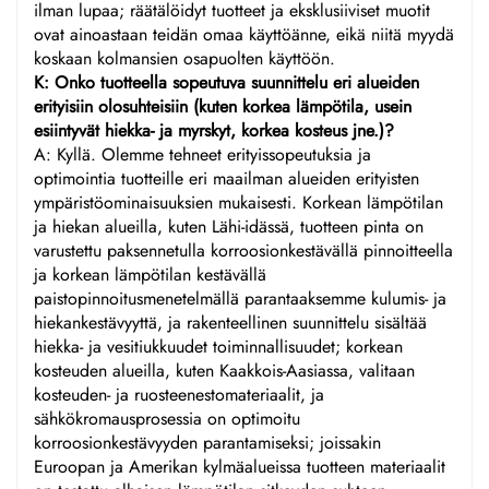
ilman lupaa; räätälöidyt tuotteet ja eksklusiiviset muotit
ovat ainoastaan teidän omaa käyttöänne, eikä niitä myydä
koskaan kolmansien osapuolten käyttöön.
K: Onko tuotteella sopeutuva suunnittelu eri alueiden
erityisiin olosuhteisiin (kuten korkea lämpötila, usein
esiintyvät hiekka- ja myrskyt, korkea kosteus jne.)?
A: Kyllä. Olemme tehneet erityissopeutuksia ja
optimointia tuotteille eri maailman alueiden erityisten
ympäristöominaisuuksien mukaisesti. Korkean lämpötilan
ja hiekan alueilla, kuten Lähi-idässä, tuotteen pinta on
varustettu paksennetulla korroosionkestävällä pinnoitteella
ja korkean lämpötilan kestävällä
paistopinnoitusmenetelmällä parantaaksemme kulumis- ja
hiekankestävyyttä, ja rakenteellinen suunnittelu sisältää
hiekka- ja vesitiukkuudet toiminnallisuudet; korkean
kosteuden alueilla, kuten Kaakkois-Aasiassa, valitaan
kosteuden- ja ruosteenestomateriaalit, ja
sähkökromausprosessia on optimoitu
korroosionkestävyyden parantamiseksi; joissakin
Euroopan ja Amerikan kylmäalueissa tuotteen materiaalit