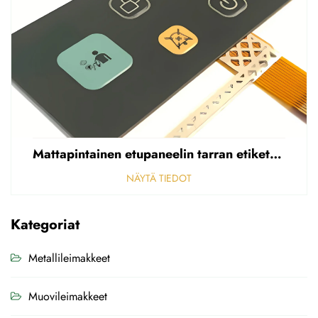
Mattapintainen etupaneelin tarran etiketti, reikäinen sumea, 0,25 mm paksuinen polycarbonaatti-/PVC-tarran etiketti
NÄYTÄ TIEDOT
Kategoriat
Metallileimakkeet
Muovileimakkeet