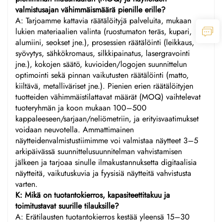
valmistusajan vähimmäismäärä pienille erille?
A: Tarjoamme kattavia räätälöityjä palveluita, mukaan
lukien materiaalien valinta (ruostumaton teräs, kupari,
alumiini, seokset jne.), prosessien räätälöinti (leikkaus,
syövytys, sähkökromaus, silkkipainatus, lasergravointi
jne.), kokojen säätö, kuvioiden/logojen suunnittelun
optimointi sekä pinnan vaikutusten räätälöinti (matto,
kiiltävä, metalliväriset jne.). Pienien erien räätälöityjen
tuotteiden vähimmäistilattavat määrät (MOQ) vaihtelevat
tuoteryhmän ja koon mukaan 100–500
kappaleeseen/sarjaan/neliömetriin, ja erityisvaatimukset
voidaan neuvotella. Ammattimainen
näytteidenvalmistustiimimme voi valmistaa näytteet 3–5
arkipäivässä suunnittelusuunnitelman vahvistamisen
jälkeen ja tarjoaa sinulle ilmakustannuksetta digitaalisia
näytteitä, vaikutuskuvia ja fyysisiä näytteitä vahvistusta
varten.
K: Mikä on tuotantokierros, kapasiteettitakuu ja
toimitustavat suurille tilauksille?
A: Erätilausten tuotantokierros kestää yleensä 15–30