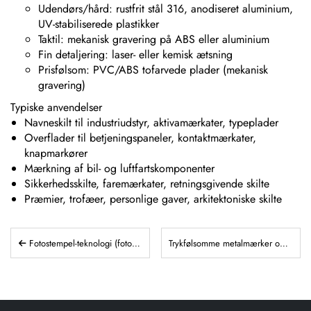
Udendørs/hård: rustfrit stål 316, anodiseret aluminium,
UV-stabiliserede plastikker
Taktil: mekanisk gravering på ABS eller aluminium
Fin detaljering: laser- eller kemisk ætsning
Prisfølsom: PVC/ABS tofarvede plader (mekanisk
gravering)
Typiske anvendelser
Navneskilt til industriudstyr, aktivamærkater, typeplader
Overflader til betjeningspaneler, kontaktmærkater,
knapmarkører
Mærkning af bil- og luftfartskomponenter
Sikkerhedsskilte, faremærkater, retningsgivende skilte
Præmier, trofæer, personlige gaver, arkitektoniske skilte
Fotostempel-teknologi (fotopolymertestempel) og anvendelser
Trykfølsomme metalmærker og -etiketter samt graverede tofarvede plader