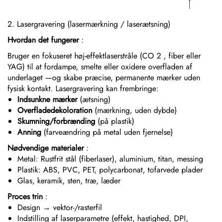
2. Lasergravering (lasermærkning / laserætsning)
Hvordan det fungerer
:
Bruger en fokuseret høj-effektlaserstråle (CO
2
, fiber eller
YAG) til at fordampe, smelte eller oxidere overfladen af
underlaget
—
og skabe præcise, permanente mærker uden
fysisk kontakt. Lasergravering kan frembringe:
Indsunkne mærker
(ætsning)
Overfladedekoloration
(mærkning, uden dybde)
Skumning/forbrænding
(på plastik)
Anning
(farveændring på metal uden fjernelse)
Nødvendige materialer
:
Metal: Rustfrit stål (fiberlaser), aluminium, titan, messing
Plastik: ABS, PVC, PET, polycarbonat, tofarvede plader
Glas, keramik, sten, træ, læder
Proces trin
:
Design → vektor-/rasterfil
Indstilling af laserparametre (effekt, hastighed, DPI,