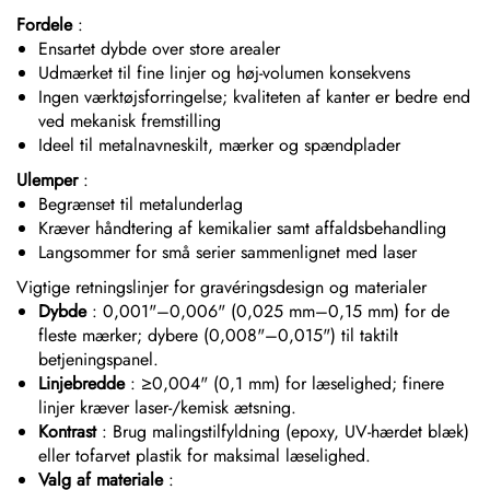
Fordele
:
Ensartet dybde over store arealer
Udmærket til fine linjer og høj-volumen konsekvens
Ingen værktøjsforringelse; kvaliteten af kanter er bedre end
ved mekanisk fremstilling
Ideel til metalnavneskilt, mærker og spændplader
Ulemper
:
Begrænset til metalunderlag
Kræver håndtering af kemikalier samt affaldsbehandling
Langsommer for små serier sammenlignet med laser
Vigtige retningslinjer for gravéringsdesign og materialer
Dybde
: 0,001"–0,006" (0,025 mm–0,15 mm) for de
fleste mærker; dybere (0,008"–0,015") til taktilt
betjeningspanel.
Linjebredde
: ≥0,004" (0,1 mm) for læselighed; finere
linjer kræver laser-/kemisk ætsning.
Kontrast
: Brug malingstilfyldning (epoxy, UV-hærdet blæk)
eller tofarvet plastik for maksimal læselighed.
Valg af materiale
: