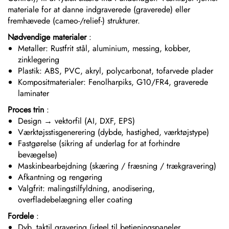
materiale for at danne indgraverede (graverede) eller
fremhævede (cameo-/relief-) strukturer.
Nødvendige materialer
:
Metaller: Rustfrit stål, aluminium, messing, kobber,
zinklegering
Plastik: ABS, PVC, akryl, polycarbonat, tofarvede plader
Kompositmaterialer: Fenolharpiks, G10/FR4, graverede
laminater
Proces trin
:
Design → vektorfil (AI, DXF, EPS)
Værktøjsstisgenerering (dybde, hastighed, værktøjstype)
Fastgørelse (sikring af underlag for at forhindre
bevægelse)
Maskinbearbejdning (skæring / fræsning / trækgravering)
Afkantning og rengøring
Valgfrit: malingstilfyldning, anodisering,
overfladebelægning eller coating
Fordele
:
Dyb, taktil gravering (ideel til betjeningspaneler,