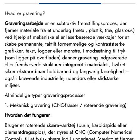
Hvad er gravering?
Graveringsarbejde
er en subtraktiv fremstillingsproces, der
fjerner materiale fra et underlag (metal, plastik, træ, glas osv.)
ved hjælp af mekaniske eller laserbaserede værktøjer for at
skabe permanente, taktilt fornemmelige og kontraststærke
grafikker, tekst, logoer eller mønstre. I modsætning til tryk
(som ligger på overfladen) danner gravering indgraverede
eller fremhævede strukturer
integreret i materialet
, hvilket
sikrer ekstraordinær holdbarhed og langvarig læselighed –
også i krævende industrielle, udendørs eller slidstærke
miljøer.
Almindelige typer graveringsprocesser
1. Mekanisk gravering (CNC-fræser / roterende gravering)
Hvordan det fungerer
:
Bruger et roterende skære-værktøj (burin, karbidspids eller
diamantdragsspids), der styres af CNC (Computer Numerical
Control), til at fysisk skære ind i underlaget. Værktøjet fjerner