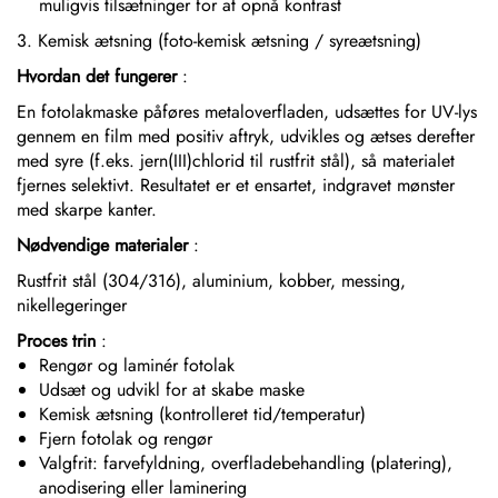
muligvis tilsætninger for at opnå kontrast
3. Kemisk ætsning (foto-kemisk ætsning / syreætsning)
Hvordan det fungerer
:
En fotolakmaske påføres metaloverfladen, udsættes for UV-lys
gennem en film med positiv aftryk, udvikles og ætses derefter
med syre (f.eks. jern(III)chlorid til rustfrit stål), så materialet
fjernes selektivt. Resultatet er et ensartet, indgravet mønster
med skarpe kanter.
Nødvendige materialer
:
Rustfrit stål (304/316), aluminium, kobber, messing,
nikellegeringer
Proces trin
:
Rengør og laminér fotolak
Udsæt og udvikl for at skabe maske
Kemisk ætsning (kontrolleret tid/temperatur)
Fjern fotolak og rengør
Valgfrit: farvefyldning, overfladebehandling (platering),
anodisering eller laminering