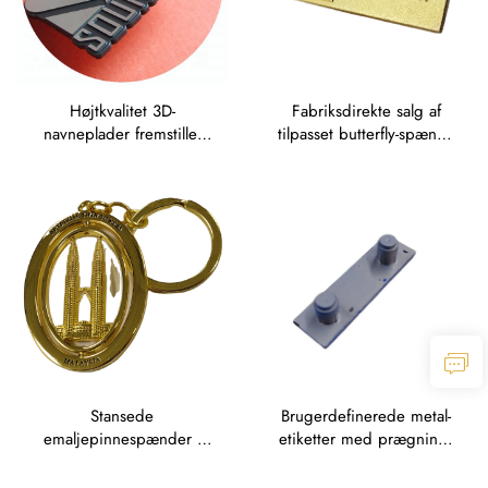
Højtkvalitet 3D-
Fabriksdirekte salg af
navneplader fremstillet
tilpasset butterfly-spænde
ved sprøjtning, mærker
med gravering, skiltplade
fremstillet ved
med graverede navne,
stempelprægning,
graverede Traffolyte-
emblemer fremstillet ved
mærker i zink-legering
stempelprægning,
med dråbeplastik
navneplader med
diamantudskæring
Stansede
Brugerdefinerede metal-
emaljepinnespænder i
etiketter med prægning,
bronze, nøglehænge i
pinben-badge,
graverede zinklegeringer,
messingplade, anodiseret