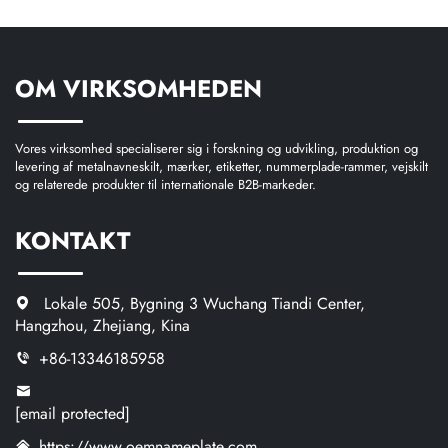
navneskilte i metal,
aluminium-logo-navneskilt,
metalbadge
mærke på zinklegering
eller rustfrit stål
OM VIRKSOMHEDEN
Vores virksomhed specialiserer sig i forskning og udvikling, produktion og
levering af metalnavneskilt, mærker, etiketter, nummerplade-rammer, vejskilt
og relaterede produkter til internationale B2B-markeder.
KONTAKT
Lokale 505, Bygning 3 Wuchang Tiandi Center,
Hangzhou, Zhejiang, Kina
+86-13346185958
[email protected]
https://www.oemnameplate.com