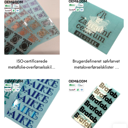
elektroformede delte
klæbeforhold til logoer
skrifttyper
ISO-certificerede
Brugerdefineret sølvfarvet
metalfolie-overførselsskilte,
metaloverførselsklister –
mikroklister med høj
spejlfærdig nikkellogo-
præcision i rosegyld, sølv
decal til
og sort
mærkevaremultisproglig
etikettering