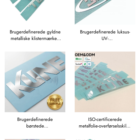
Brugerdefinerede gyldne
Brugerdefinerede luksus-
metalliske klistermærker,
UV-
elektroformede 3D-
overførselsklistermærker i
etiketter, krom-sølv
guld, 3D-metallogo,
elektroformning,
elektroformeret etiket,
metaloverførselslogo,
tynd
elektroformerede
nikkelmetaloverførselsklisterm
nikkelklistermærker
til kopper
Brugerdefinerede
ISO-certificerede
børstede
metalfolie-overførselsskilte,
nikkelmetalbogstavklistermærker
holdbare sølvfarvede
| selvklistrende
bogstavklister med høj