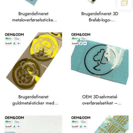
Brugerdefineret
Brugerdefineret 3D
metaloverførselssticker
Brafab-logo-
med glinsende sølvfolie-
overførselssticker i
logoetiket til mærkning af
elektroformeret metal til
køkkenapparater
mærkning af møbler og
husholdningsapparater
Brugerdefineret
OEM 3D-sølvmetal-
guldmetal-sticker med
overførselsetiket –
glinsende folie-bjørnelogo
brugerdefineret
monogram-etiket til tøj og
gaveæsker