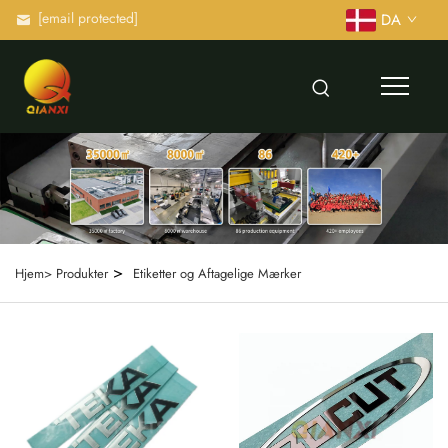
[email protected]
DA
>
Hjem>
Produkter
Etiketter og Aftagelige Mærker