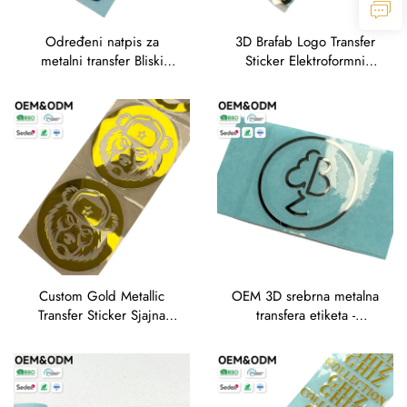
Određeni natpis za
3D Brafab Logo Transfer
metalni transfer Bliski
Sticker Elektroformni
logotipi od srebrne folije
metalni dekal za nameštaj
Dekal za brendiranje
kuhinjskih aparata
Custom Gold Metallic
OEM 3D srebrna metalna
Transfer Sticker Sjajna
transfera etiketa -
folija Medvjed Logo Dekal
prilagođeni monogramni
dekal za odijelo i
poklonne kutije