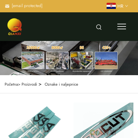
[email protected]
HR
>
Početna>
Proizvodi
Oznake i naljepnice