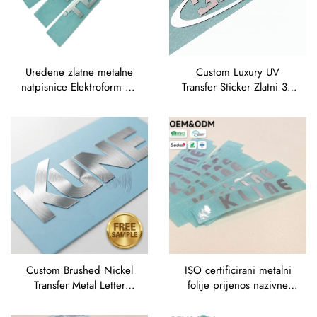
Uređene zlatne metalne
Custom Luxury UV
natpisnice Elektroform 3d
Transfer Sticker Zlatni 3D
etikete Kromovo Srebro
Metal Logo
Elektroformiranje Logotip
Elektroformirani Etiket
metalnog transfera
Tanak Nikl Metal Transfer
Elektroformirani niklni
Sticker za čaše
naljepnici
Custom Brushed Nickel
ISO certificirani metalni
Transfer Metal Letter
folije prijenos nazivne
Stickers | Self Adhesive
ploče Trajni srebrni pisma
Electroform Split Font
nalepnice s visokom