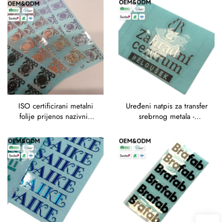
lepljivost za logotipove
ISO certificirani metalni
Uređeni natpis za transfer
folije prijenos nazivnih
srebrnog metala -
ploča Visoka preciznost
ogledalno završeno nikl
Mikro naljepnice u
logo za višejezično
ružičasto zlato, srebro i
označavanje brenda
crno