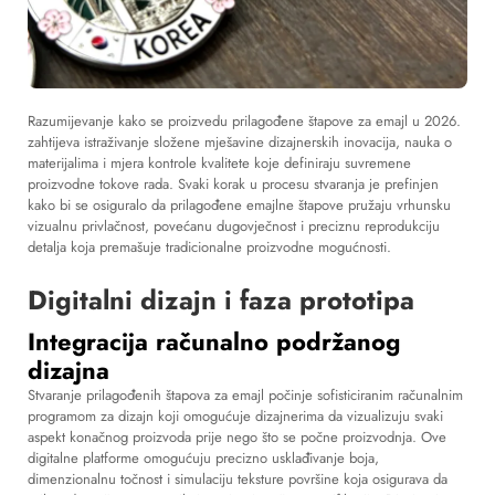
Razumijevanje kako se proizvedu prilagođene štapove za emajl u 2026.
zahtijeva istraživanje složene mješavine dizajnerskih inovacija, nauka o
materijalima i mjera kontrole kvalitete koje definiraju suvremene
proizvodne tokove rada. Svaki korak u procesu stvaranja je prefinjen
kako bi se osiguralo da prilagođene emajlne štapove pružaju vrhunsku
vizualnu privlačnost, povećanu dugovječnost i preciznu reprodukciju
detalja koja premašuje tradicionalne proizvodne mogućnosti.
Digitalni dizajn i faza prototipa
Integracija računalno podržanog
dizajna
Stvaranje prilagođenih štapova za emajl počinje sofisticiranim računalnim
programom za dizajn koji omogućuje dizajnerima da vizualizuju svaki
aspekt konačnog proizvoda prije nego što se počne proizvodnja. Ove
digitalne platforme omogućuju precizno usklađivanje boja,
dimenzionalnu točnost i simulaciju teksture površine koja osigurava da