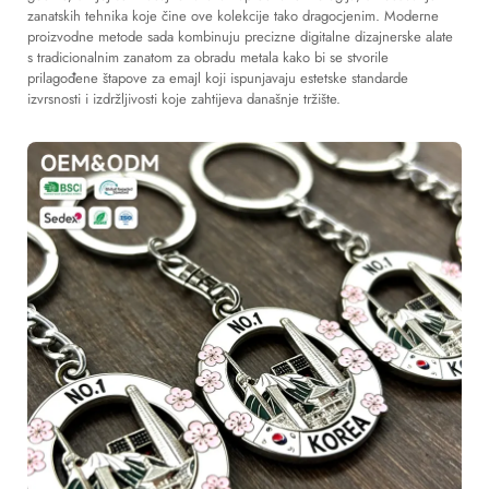
zanatskih tehnika koje čine ove kolekcije tako dragocjenim. Moderne
proizvodne metode sada kombinuju precizne digitalne dizajnerske alate
s tradicionalnim zanatom za obradu metala kako bi se stvorile
prilagođene štapove za emajl koji ispunjavaju estetske standarde
izvrsnosti i izdržljivosti koje zahtijeva današnje tržište.