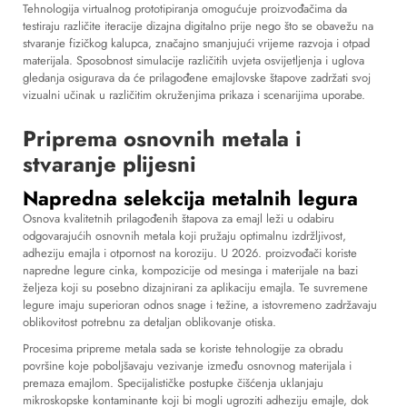
Tehnologija virtualnog prototipiranja omogućuje proizvođačima da
testiraju različite iteracije dizajna digitalno prije nego što se obavežu na
stvaranje fizičkog kalupca, značajno smanjujući vrijeme razvoja i otpad
materijala. Sposobnost simulacije različitih uvjeta osvijetljenja i uglova
gledanja osigurava da će prilagođene emajlovske štapove zadržati svoj
vizualni učinak u različitim okruženjima prikaza i scenarijima uporabe.
Priprema osnovnih metala i
stvaranje plijesni
Napredna selekcija metalnih legura
Osnova kvalitetnih prilagođenih štapova za emajl leži u odabiru
odgovarajućih osnovnih metala koji pružaju optimalnu izdržljivost,
adheziju emajla i otpornost na koroziju. U 2026. proizvođači koriste
napredne legure cinka, kompozicije od mesinga i materijale na bazi
željeza koji su posebno dizajnirani za aplikaciju emajla. Te suvremene
legure imaju superioran odnos snage i težine, a istovremeno zadržavaju
oblikovitost potrebnu za detaljan oblikovanje otiska.
Procesima pripreme metala sada se koriste tehnologije za obradu
površine koje poboljšavaju vezivanje između osnovnog materijala i
premaza emajlom. Specijalističke postupke čišćenja uklanjaju
mikroskopske kontaminante koji bi mogli ugroziti adheziju emajle, dok