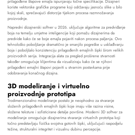
prilagođene štapove emajla ispunjavaju točne specifikacije. Dizajneri
koriste vektorske grafičke programe koji održavaju jasnoću slike u bilo
kojoj skali, sprečavajući distorzije tijekom procesa razmnožavanja
proizvodnje.
Napredni dizajnerski softver u 2026. uključuje algoritme za predviđanje
boja na temelju umjetne inteligencije koji pomažu dizajnerima da
predvide kako će se boje emajla pojaviti nakon procesa paljenja. Ovo
tehnološko poboljšanje dramatično je smanjilo pogreške u usklađivanju
boja i poboljšalo konzistenciju prilagođenih emajlnih šipki širom velikih
proizvodnih serija. Integracija alata za pregled proširene stvarnosti
također omogućuje klijentima da vizualiziraju kako će se njihovi
prilagođeni emajlni štapovi pojaviti u stvarnim postavkama prije
odobravanja konačnog dizajna.
3D modeliranje i virtuelno
proizvodnje prototipa
Trodimenzionalno modeliranje postalo je neophodno za stvaranje
složenih prilagođenih emajlnih šipki koje imaju više razina visine,
složene teksture i sofisticirane detalje površine. Moderni 3D softver za
modeliranje omogućuje dizajnerima stvaranje virtuelnih prototipa koji
točno predstavljaju fizička svojstva gotovih šipki, uključujući raspodjelu
težine, strukturalni integritet i vizualnu dubinu percepcije.