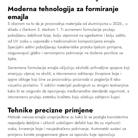
Moderna tehnologija za formiranje
emajla
S obzirom na to da je proizvodnja materijala od aluminijuma u 2026., u
skladu s člankom 3. stavkom 1. Ti suvremeni formulacije pružaju
poboljšanu stabilnost boje, bolju otpornost na ogrebotine i bolju zaštitu
od UV zraka u usporedbi s tradicionalnim kompozicijama emajla.
Specijalni aditivi poboljšavaju karakteristike protoka tijekom primjene,
osiguravajući glatko i ravnomjerno pokrivanje na složene površine za
šipke.
Savremene formulacije emajla uključuju ekološki prihvatljive spojeve koji
smanjuju utjecaj na okoliš, a istovremeno održavaju živopisne boje i
sjajne obloge koji čine
za proizvodnju proizvoda iz poglavlja 8
tako
vizuelno privlačno. Ti održivi materijali podvrgnuti su strogim testiranjima
kako bi se osiguralo da ispunjavaju međunarodne standarde sigurnosti, a
istovremeno pružaju estetsku kvalitetu koju očekuju zahtjevni kupci.
Tehnike precizne primjene
Metode nanosa emajla unaprijeđene su kako bi se postigla konzistentna
raspodjela debljine i uklonili uobičajeni defekti kao što su mjehurići
zraka, krvarenje boje i neujednačeno pokrivanje. Automatski sustavi za
primjenu koriste programirane glave za isporuku koje isporučuju