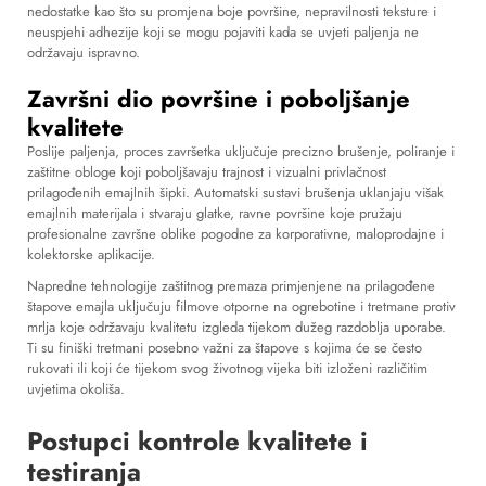
nedostatke kao što su promjena boje površine, nepravilnosti teksture i
neuspjehi adhezije koji se mogu pojaviti kada se uvjeti paljenja ne
održavaju ispravno.
Završni dio površine i poboljšanje
kvalitete
Poslije paljenja, proces završetka uključuje precizno brušenje, poliranje i
zaštitne obloge koji poboljšavaju trajnost i vizualni privlačnost
prilagođenih emajlnih šipki. Automatski sustavi brušenja uklanjaju višak
emajlnih materijala i stvaraju glatke, ravne površine koje pružaju
profesionalne završne oblike pogodne za korporativne, maloprodajne i
kolektorske aplikacije.
Napredne tehnologije zaštitnog premaza primjenjene na prilagođene
štapove emajla uključuju filmove otporne na ogrebotine i tretmane protiv
mrlja koje održavaju kvalitetu izgleda tijekom dužeg razdoblja uporabe.
Ti su finiški tretmani posebno važni za štapove s kojima će se često
rukovati ili koji će tijekom svog životnog vijeka biti izloženi različitim
uvjetima okoliša.
Postupci kontrole kvalitete i
testiranja