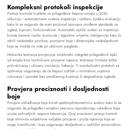
Kompleksni protokoli inspekcije
Postupi kontrole kvalitete za prilagođene štapove emajla u 2026.
uključuju i automatizirane sustave inspekcije i vještanu ljudsku evaluaciju
kako bi se osiguralo da svaki proizvod ispunjava utvrđene standarde za
izgled, trajnost i funkcionalnost. Automatski optički sustavi za inspekciju
koriste kamere visoke rezolucije i algoritme umjetne inteligencije kako bi
otkrili nedostatke površine, promjene boje i dimenzijske nedosljednosti
koje se možda ne vide pri običnom pregledu.
Mekanika testiranja procjenjuje strukturalni integritet prilagođenih šipki
od emajla kroz kontrolirane primjene napona, testiranje čvrstoće točke
pričvršćivanja i ubrzanu simulaciju habanja. Ti sveobuhvatni protokoli za
ispitivanje osiguravaju da će štapovi izdržati u normalnim uvjetima
rukovanja i uporabe bez predčasnog kvarenja ili degradiranja izgleda.
Provjera preciznosti i dosljednosti
boje
Provjera usklađivanja boja koristi spektrophotometricnu analizu kako bi se
osiguralo da prilagođeni emajlovi precizno reproduciraju određene boje
unutar prihvatljivih raspona tolerancije. Ovaj znanstveni pristup kontroli
boje eliminira subjektivne varijable procjene i pruža mjerenja koja se
mogu kvantificirati i koja osiguravaju dosljednost u različitim proizvodnim