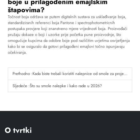
boje u prilagođenim emajlskim
štapovima?
Točnost boja održava se putem digitalnih sustava za usklađivanje boja,
standardiziranih referenci boja Pantone i spectrophotometricnih
postupaka provjere koji znanstveno mjere vrijednosti boja. Proizvođači
pružaju dokaze o boji i uzorke prije početka pune proizvodnje, što
omogućuje kupcima da odobre boje pod različitim uvjetima osvijetljenja
kako bi se osiguralo da gotovi prilagođeni emajlovi točno ispunjavaju
očekivanja.
Prethodno :
Kada biste trebali koristiti nalepnice od smole za projekte na otvorenom?
Sljedeće :
Što su smole nalepke i kako rade u 2026?
O tvrtki