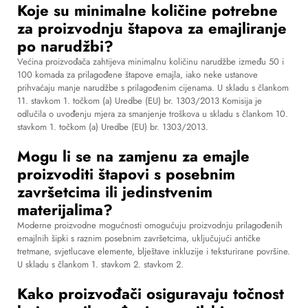
Koje su minimalne količine potrebne
za proizvodnju štapova za emajliranje
po narudžbi?
Većina proizvođača zahtijeva minimalnu količinu narudžbe između 50 i
100 komada za prilagođene štapove emajla, iako neke ustanove
prihvaćaju manje narudžbe s prilagođenim cijenama. U skladu s člankom
11. stavkom 1. točkom (a) Uredbe (EU) br. 1303/2013 Komisija je
odlučila o uvođenju mjera za smanjenje troškova u skladu s člankom 10.
stavkom 1. točkom (a) Uredbe (EU) br. 1303/2013.
Mogu li se na zamjenu za emajle
proizvoditi štapovi s posebnim
završetcima ili jedinstvenim
materijalima?
Moderne proizvodne mogućnosti omogućuju proizvodnju prilagođenih
emajlnih šipki s raznim posebnim završetcima, uključujući antičke
tretmane, svjetlucave elemente, blještave inkluzije i teksturirane površine.
U skladu s člankom 1. stavkom 2. stavkom 2.
Kako proizvođači osiguravaju točnost