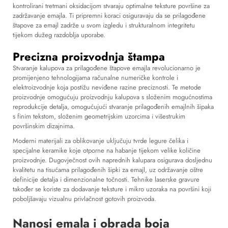
kontrolirani tretmani oksidacijom stvaraju optimalne teksture površine za
zadržavanje emajla. Ti pripremni koraci osiguravaju da se prilagođene
štapove za emajl zadrže u svom izgledu i strukturalnom integritetu
tijekom dužeg razdoblja uporabe.
Precizna proizvodnja štampa
Stvaranje kalupova za prilagođene štapove emajla revolucionarno je
promijenjeno tehnologijama računalne numeričke kontrole i
elektroizvodnje koja postižu neviđene razine preciznosti. Te metode
proizvodnje omogućuju proizvodnju kalupova s složenim mogućnostima
reprodukcije detalja, omogućujući stvaranje prilagođenih emajlnih šipaka
s finim tekstom, složenim geometrijskim uzorcima i višestrukim
površinskim dizajnima.
Moderni materijali za oblikovanje uključuju tvrde legure čelika i
specijalne keramike koje otporne na habanje tijekom velike količine
proizvodnje. Dugovječnost ovih naprednih kalupara osigurava dosljednu
kvalitetu na tisućama prilagođenih šipki za emajl, uz održavanje oštre
definicije detalja i dimenzionalne točnosti. Tehnike laserske gravure
također se koriste za dodavanje teksture i mikro uzoraka na površini koji
poboljšavaju vizualnu privlačnost gotovih proizvoda.
Nanosi emala i obrada boja