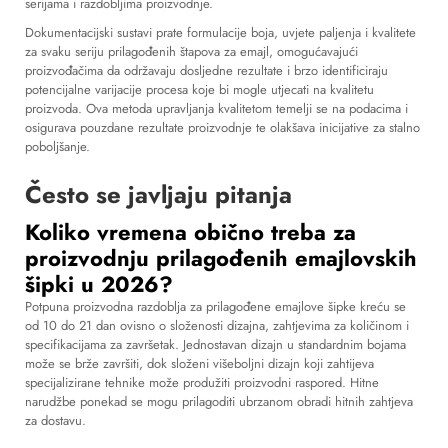
serijama i razdobljima proizvodnje.
Dokumentacijski sustavi prate formulacije boja, uvjete paljenja i kvalitete
za svaku seriju prilagođenih štapova za emajl, omogućavajući
proizvođačima da održavaju dosljedne rezultate i brzo identificiraju
potencijalne varijacije procesa koje bi mogle utjecati na kvalitetu
proizvoda. Ova metoda upravljanja kvalitetom temelji se na podacima i
osigurava pouzdane rezultate proizvodnje te olakšava inicijative za stalno
poboljšanje.
Često se javljaju pitanja
Koliko vremena obično treba za
proizvodnju prilagođenih emajlovskih
šipki u 2026?
Potpuna proizvodna razdoblja za prilagođene emajlove šipke kreću se
od 10 do 21 dan ovisno o složenosti dizajna, zahtjevima za količinom i
specifikacijama za završetak. Jednostavan dizajn u standardnim bojama
može se brže završiti, dok složeni višeboljni dizajn koji zahtijeva
specijalizirane tehnike može produžiti proizvodni raspored. Hitne
narudžbe ponekad se mogu prilagoditi ubrzanom obradi hitnih zahtjeva
za dostavu.