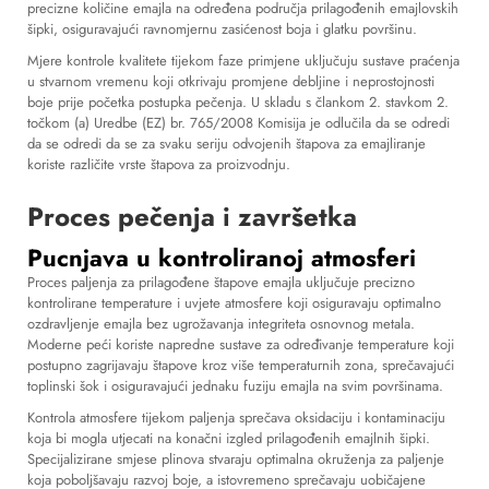
precizne količine emajla na određena područja prilagođenih emajlovskih
šipki, osiguravajući ravnomjernu zasićenost boja i glatku površinu.
Mjere kontrole kvalitete tijekom faze primjene uključuju sustave praćenja
u stvarnom vremenu koji otkrivaju promjene debljine i neprostojnosti
boje prije početka postupka pečenja. U skladu s člankom 2. stavkom 2.
točkom (a) Uredbe (EZ) br. 765/2008 Komisija je odlučila da se odredi
da se odredi da se za svaku seriju odvojenih štapova za emajliranje
koriste različite vrste štapova za proizvodnju.
Proces pečenja i završetka
Pucnjava u kontroliranoj atmosferi
Proces paljenja za prilagođene štapove emajla uključuje precizno
kontrolirane temperature i uvjete atmosfere koji osiguravaju optimalno
ozdravljenje emajla bez ugrožavanja integriteta osnovnog metala.
Moderne peći koriste napredne sustave za određivanje temperature koji
postupno zagrijavaju štapove kroz više temperaturnih zona, sprečavajući
toplinski šok i osiguravajući jednaku fuziju emajla na svim površinama.
Kontrola atmosfere tijekom paljenja sprečava oksidaciju i kontaminaciju
koja bi mogla utjecati na konačni izgled prilagođenih emajlnih šipki.
Specijalizirane smjese plinova stvaraju optimalna okruženja za paljenje
koja poboljšavaju razvoj boje, a istovremeno sprečavaju uobičajene