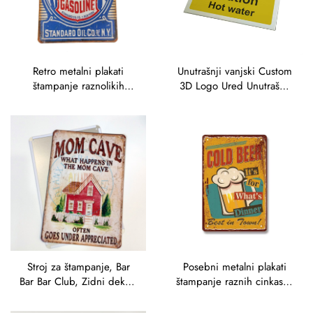
Retro metalni plakati
Unutrašnji vanjski Custom
štampanje raznolikih
3D Logo Ured Unutrašnji
cinkastih znakova
poslovni Zidni znakovi
veleprodaja za bar garaž
Tabela Unutrašnji ured
dekoriranje zidova
Unutarni znak Opomenu
smiješni metalni znakovi
Vintage cinkasti znak
Stroj za štampanje, Bar
Posebni metalni plakati
Bar Bar Club, Zidni dekor,
štampanje raznih cinkastih
Plakati
znakova veleprodaja za
bar garaž dekoriranje