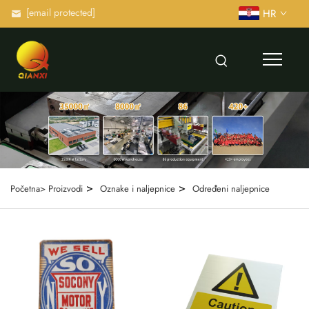
[email protected]
HR
>
>
Početna>
Proizvodi
Oznake i naljepnice
Određeni naljepnice