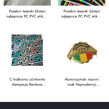
Posebni laserski blistavi
Posebni laserski blistavi
naljepnice PC PVC etikete
naljepnice PC PVC etikete
s debljim leđima vinil
s debljim leđima vinil
Holografski naljepnica
Holografski naljepnica
C troškovno učinkovito
Aluminijumski nazivni
štampanje Rainbow
znak Najmoderniji
Custom 3D Hologram
izdržljivi metalni zanat
Sticker 3D Holographic
Štakometni štampanje
Security Label Sticker
Stalni lepilni aluminijumski
nazivni znak