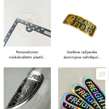
zidova smiješni metalni
znakovi retro vintage
cinkasti znak
Personalizirani
Uređene radijanske
visokokvalitetni plastični
aluminijeve nehrđajuće
okviri za ploče automobila
čelika nagrađene oznake
veličine SAD Srebrni
metalnog brenda
uklesani metalni okvir za
ploče