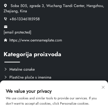
Soba 505, zgrada 3, Wuchang Tiandi Center, Hangzhou,
Zhejiang, Kina
+86-13346185958
[email protected]
https://www.oemnameplate.com
Kategorija proizvoda
Metalne oznake
Plastične ploče s imenima
Oznake i naljepnice
We value your privacy
Stvari za obuku
We use cookies and similar tools to provide our services. If you
don't want to accept all cookies, click Personalize cookies.