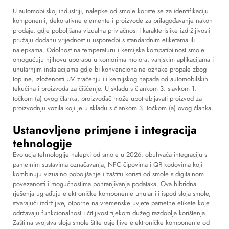
U automobilskoj industriji, nalepke od smole koriste se za identifikaciju
komponenti, dekorativne elemente i proizvode za prilagođavanje nakon
prodaje, gdje poboljšana vizualna privlačnost i karakteristike izdržljivosti
pružaju dodanu vrijednost u usporedbi s standardnim etiketama ili
nalepkama. Odolnost na temperaturu i kemijska kompatibilnost smole
omogućuju njihovu uporabu u komorima motora, vanjskim aplikacijama i
unutarnjim instalacijama gdje bi konvencionalne oznake propale zbog
topline, izloženosti UV zračenju ili kemijskog napada od automobilskih
tekućina i proizvoda za čišćenje. U skladu s člankom 3. stavkom 1.
točkom (a) ovog članka, proizvođač može upotrebljavati proizvod za
proizvodnju vozila koji je u skladu s člankom 3. točkom (a) ovog članka.
Ustanovljene primjene i integracija
tehnologije
Evolucja tehnologije nalepki od smole u 2026. obuhvaća integraciju s
pametnim sustavima označavanja, NFC čipovima i QR kodovima koji
kombinuju vizualno poboljšanje i zaštitu koristi od smole s digitalnom
povezanosti i mogućnostima pohranjivanja podataka. Ova hibridna
rješenja ugrađuju elektroničke komponente unutar ili ispod sloja smole,
stvarajući izdržljive, otporne na vremenske uvjete pametne etikete koje
održavaju funkcionalnost i čitljivost tijekom dužeg razdoblja korištenja.
Zaštitna svojstva sloja smole štite osjetljive elektroničke komponente od