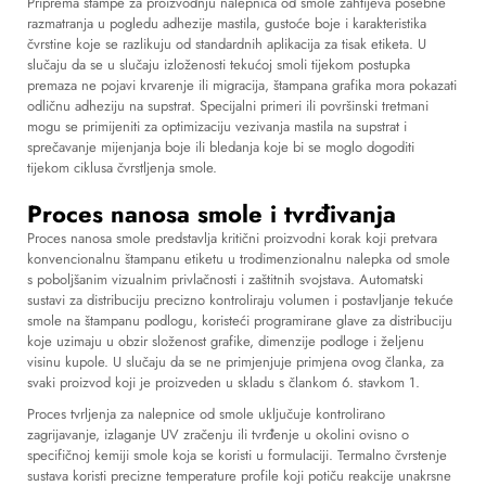
Priprema štampe za proizvodnju nalepnica od smole zahtijeva posebne
razmatranja u pogledu adhezije mastila, gustoće boje i karakteristika
čvrstine koje se razlikuju od standardnih aplikacija za tisak etiketa. U
slučaju da se u slučaju izloženosti tekućoj smoli tijekom postupka
premaza ne pojavi krvarenje ili migracija, štampana grafika mora pokazati
odličnu adheziju na supstrat. Specijalni primeri ili površinski tretmani
mogu se primijeniti za optimizaciju vezivanja mastila na supstrat i
sprečavanje mijenjanja boje ili bledanja koje bi se moglo dogoditi
tijekom ciklusa čvrstljenja smole.
Proces nanosa smole i tvrđivanja
Proces nanosa smole predstavlja kritični proizvodni korak koji pretvara
konvencionalnu štampanu etiketu u trodimenzionalnu
nalepka od smole
s poboljšanim vizualnim privlačnosti i zaštitnih svojstava. Automatski
sustavi za distribuciju precizno kontroliraju volumen i postavljanje tekuće
smole na štampanu podlogu, koristeći programirane glave za distribuciju
koje uzimaju u obzir složenost grafike, dimenzije podloge i željenu
visinu kupole. U slučaju da se ne primjenjuje primjena ovog članka, za
svaki proizvod koji je proizveden u skladu s člankom 6. stavkom 1.
Proces tvrljenja za nalepnice od smole uključuje kontrolirano
zagrijavanje, izlaganje UV zračenju ili tvrđenje u okolini ovisno o
specifičnoj kemiji smole koja se koristi u formulaciji. Termalno čvrstenje
sustava koristi precizne temperature profile koji potiču reakcije unakrsne