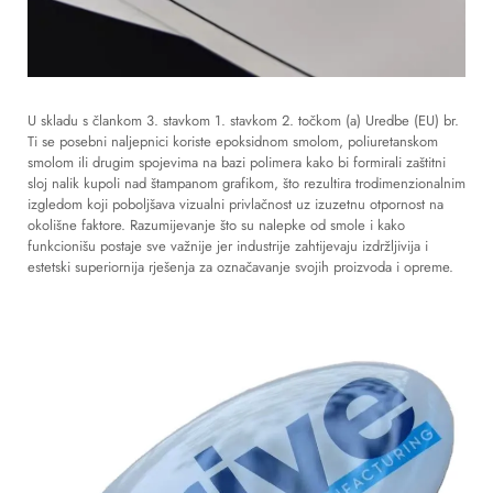
U skladu s člankom 3. stavkom 1. stavkom 2. točkom (a) Uredbe (EU) br.
Ti se posebni naljepnici koriste epoksidnom smolom, poliuretanskom
smolom ili drugim spojevima na bazi polimera kako bi formirali zaštitni
sloj nalik kupoli nad štampanom grafikom, što rezultira trodimenzionalnim
izgledom koji poboljšava vizualni privlačnost uz izuzetnu otpornost na
okolišne faktore. Razumijevanje što su nalepke od smole i kako
funkcionišu postaje sve važnije jer industrije zahtijevaju izdržljivija i
estetski superiornija rješenja za označavanje svojih proizvoda i opreme.