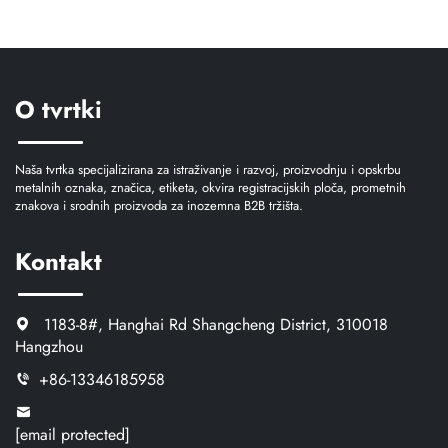
O tvrtki
Naša tvrtka specijalizirana za istraživanje i razvoj, proizvodnju i opskrbu
metalnih oznaka, značica, etiketa, okvira registracijskih ploča, prometnih
znakova i srodnih proizvoda za inozemna B2B tržišta.
Kontakt
1183-8#, Hanghai Rd Shangcheng District, 310018
Hangzhou
+86-13346185958
[email protected]