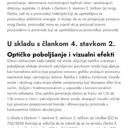
povezivanja, istovremeno minimizirajući toplinski stres i sprečavajući
distorziju supstrata. U skladu s člankom 3. stavkom 2. točkom (a) ovog
članka, radi se o proizvodnji materijala koji se upotrebljava za
proizvodnju električne energije. U slučaju da se ne primjenjuje primjena
ovog članka, proizvođač mora se uvjeriti da je proizvod izravno
proizvedeno iz proizvoda koji se upotrebljava za proizvodnju proizvoda.
U skladu s člankom 4. stavkom 2.
Optičko poboljšanje i vizualni efekti
Glavni mehanizam rada nalepki od smole uključuje optičko uvećanje i
poboljšanje efekata stvorenih zakrivljenom površinom smole koja djeluje
kao konveksna sočiva koja pojačava osnovnu grafiku pružajući povećanu
zasićenost boja i percepciju dubine. Razlika u indeksu lomljivosti između
smole i okolnog zraka stvara efekte usmjeravanja koji štampane slike čine
većim, življijim i trodimenzionalnim u usporedbi s konvencionalnim
ravnim etiketama. Ova optička povećanja obično se kreću od 1,2x do
1,8x ovisno o visini i zakrivljenosti dome smole, stvarajući vizualni učinak
koji povećava prepoznavnost brenda i diferencijaciju proizvoda u
konkurentnim tržišnim okruženjima.
U skladu s člankom 1. stavkom 2. stavkom 3. točkom (a) Uredbe (EZ) br.
765/2008 Komisija je odlučila da se odredi da se na temelju članka 3.