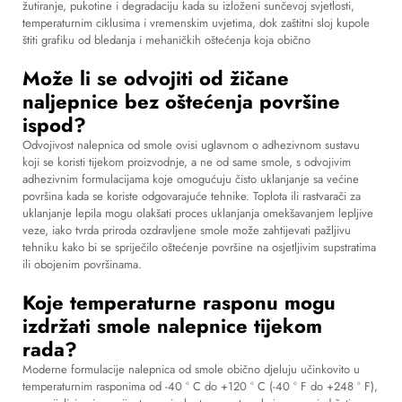
žutiranje, pukotine i degradaciju kada su izloženi sunčevoj svjetlosti,
temperaturnim ciklusima i vremenskim uvjetima, dok zaštitni sloj kupole
štiti grafiku od bledanja i mehaničkih oštećenja koja obično
Može li se odvojiti od žičane
naljepnice bez oštećenja površine
ispod?
Odvojivost nalepnica od smole ovisi uglavnom o adhezivnom sustavu
koji se koristi tijekom proizvodnje, a ne od same smole, s odvojivim
adhezivnim formulacijama koje omogućuju čisto uklanjanje sa većine
površina kada se koriste odgovarajuće tehnike. Toplota ili rastvarači za
uklanjanje lepila mogu olakšati proces uklanjanja omekšavanjem lepljive
veze, iako tvrda priroda ozdravljene smole može zahtijevati pažljivu
tehniku kako bi se spriječilo oštećenje površine na osjetljivim supstratima
ili obojenim površinama.
Koje temperaturne rasponu mogu
izdržati smole nalepnice tijekom
rada?
Moderne formulacije nalepnica od smole obično djeluju učinkovito u
temperaturnim rasponima od -40 ° C do +120 ° C (-40 ° F do +248 ° F),