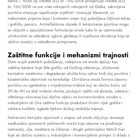
stavka 1. točke (a) Uredbe (EZ) br. 765/2008 primjenjuje Uredba (EZ)
br. 765/2008 na sve vrste odvojenih odvojenih od Glatka, zakrivljena
površina smanjuje raspršivanje svjetlosti i smanjuje blesavost, uz
maksimalan prijenos boja i kontrastni omjer koji poboljšava čitljivost teksta
i grafičku jasnoću. Antireflektorne obrade ili teksturiranje površine mogu
se uključiti u specijalizirane formulacije smole kako bi se optimizirala
učinkovitost za određene uglove gledanja ili svjetlosna okruženja koja se
obično susreću u određenim primjenama.
Zaštitne funkcije i mehanizmi trajnosti
Osim svojih estetskih poboljšanja, nalepnice od smole djeluju kao
zaštitne barijere koje štite grafiku od fizičkog oštećenja, izloženosti
kemijskim sredstvima i degradacije okoliša kroz njihov tvrdi sloj površine i
karakteristike otpornosti na kemikalije. Očvršćena smola formira otpornu
površinu na ogrebotine s vrijednosima tvrdoće koji se obično kreću od
2H do 4H na skali tvrdoće olovke, pružajući zaštitu od abrazije, udaraca i
oštećenja rukovanja koji obično utječu na konvencionalne oznake u
industrijskim ok Ova zaštitna funkcija produžava životni vijek grafike i
održava kvalitetu izgleda tijekom dužeg razdoblja trajanja.
Mehanizmi kemijske otpornosti u smjesu od smole uključuju stvaranje
međusobno povezanih polimernih mreža koje otporne na prodiranje
rastvarača, ulja, sredstava za čišćenje i drugih potencijalno štetnih tvari
koje se obično susreću u industrijskim i komercijalnim primjen U skladu s