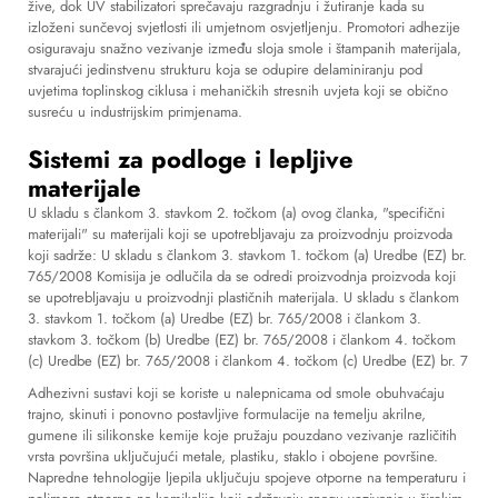
žive, dok UV stabilizatori sprečavaju razgradnju i žutiranje kada su
izloženi sunčevoj svjetlosti ili umjetnom osvjetljenju. Promotori adhezije
osiguravaju snažno vezivanje između sloja smole i štampanih materijala,
stvarajući jedinstvenu strukturu koja se odupire delaminiranju pod
uvjetima toplinskog ciklusa i mehaničkih stresnih uvjeta koji se obično
susreću u industrijskim primjenama.
Sistemi za podloge i lepljive
materijale
U skladu s člankom 3. stavkom 2. točkom (a) ovog članka, "specifični
materijali" su materijali koji se upotrebljavaju za proizvodnju proizvoda
koji sadrže: U skladu s člankom 3. stavkom 1. točkom (a) Uredbe (EZ) br.
765/2008 Komisija je odlučila da se odredi proizvodnja proizvoda koji
se upotrebljavaju u proizvodnji plastičnih materijala. U skladu s člankom
3. stavkom 1. točkom (a) Uredbe (EZ) br. 765/2008 i člankom 3.
stavkom 3. točkom (b) Uredbe (EZ) br. 765/2008 i člankom 4. točkom
(c) Uredbe (EZ) br. 765/2008 i člankom 4. točkom (c) Uredbe (EZ) br. 7
Adhezivni sustavi koji se koriste u nalepnicama od smole obuhvaćaju
trajno, skinuti i ponovno postavljive formulacije na temelju akrilne,
gumene ili silikonske kemije koje pružaju pouzdano vezivanje različitih
vrsta površina uključujući metale, plastiku, staklo i obojene površine.
Napredne tehnologije ljepila uključuju spojeve otporne na temperaturu i