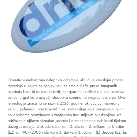
Operativni mehanizam nalepnica od smole uključuje višeslojni proces
izgradnje u kojem se spojevi tekuće smole liječe preko štampanih
supstrata kako bi se stvorio tvrdi, transparentni zaštitni sloj koji uvećava
osnovnu grafiku pružajući istodobno superiorna svojstva lepljenja. Ova
tehnologija značajno se razvila 2026. godine, uključujući naprednu
kemiju polimera i precizne tehnike proizvodnje koje omogućuju ovim
naljepnicama pouzdanost u zahtjevnim industrijskim okruženjima, uz
održavanje njihove vizualne jasnoće i dimenzionalne stabilnosti tijekom
dužeg razdoblja. U skladu s člankom 3. stavkom 2. točkom (a) Uredbe
(EZ) br. 1907/2006 i člankom 3. stavkom 3. točkom (b) Uredbe (EZ) br.