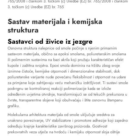
765/2008 i člankom 3. točkom (c) Uredbe (EZ) br. 765/2008 i člankom
3. točkom (c) Uredbe (EZ) br. 765
Sastav materijala i kemijska
struktura
Sastavci od živice iz jezgre
Osnovna struktura nalepnice od smole počinje s njenim primarnim
sastavom materijala, obično sa epoksi smolama, poliuretanskim smolama
ili polimernim sustavima na bazi akrila koji pružaju karakterističan efekt
kupole i zaštitna svojstva. Epoxi smola dominira na tržištu zbog svoje
iznimne čistoće, kemijske otpornosti i dimenzionalne stabilnosti, dok
poliuretanske varijante nude povećanu fleksibilnost i otpornost na udare
za primjene koje zahtijevaju veću mehaničku izdržljivost. Ti sustavi smole
podvrgnu se kontroliranoj reakciji polimerizacije kada se izlože
određenim uvjetima otvrdnje, transformirajući se od tekućih prekursora u
čvrste, transparentne slojeve koji obuhvaćaju i štite osnovnu štampanu
grafiku.
Molekularna arhitektura materijala od smole uključuje sredstva za
unakrsno povezivanje, UV stabilizatore i promotore adhezije koji zajedno
određuju krajnje karakteristike završnog proizvoda. Gostivost
prekovratnih veza utječe na tvrdoću i kemijsku otpornost sloja oštrije