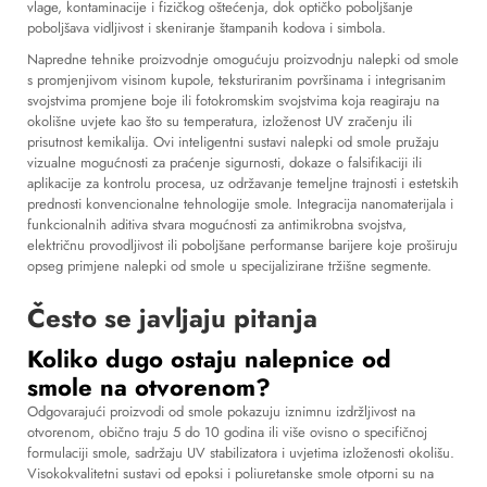
vlage, kontaminacije i fizičkog oštećenja, dok optičko poboljšanje
poboljšava vidljivost i skeniranje štampanih kodova i simbola.
Napredne tehnike proizvodnje omogućuju proizvodnju nalepki od smole
s promjenjivom visinom kupole, teksturiranim površinama i integrisanim
svojstvima promjene boje ili fotokromskim svojstvima koja reagiraju na
okolišne uvjete kao što su temperatura, izloženost UV zračenju ili
prisutnost kemikalija. Ovi inteligentni sustavi nalepki od smole pružaju
vizualne mogućnosti za praćenje sigurnosti, dokaze o falsifikaciji ili
aplikacije za kontrolu procesa, uz održavanje temeljne trajnosti i estetskih
prednosti konvencionalne tehnologije smole. Integracija nanomaterijala i
funkcionalnih aditiva stvara mogućnosti za antimikrobna svojstva,
električnu provodljivost ili poboljšane performanse barijere koje proširuju
opseg primjene nalepki od smole u specijalizirane tržišne segmente.
Često se javljaju pitanja
Koliko dugo ostaju nalepnice od
smole na otvorenom?
Odgovarajući proizvodi od smole pokazuju iznimnu izdržljivost na
otvorenom, obično traju 5 do 10 godina ili više ovisno o specifičnoj
formulaciji smole, sadržaju UV stabilizatora i uvjetima izloženosti okolišu.
Visokokvalitetni sustavi od epoksi i poliuretanske smole otporni su na