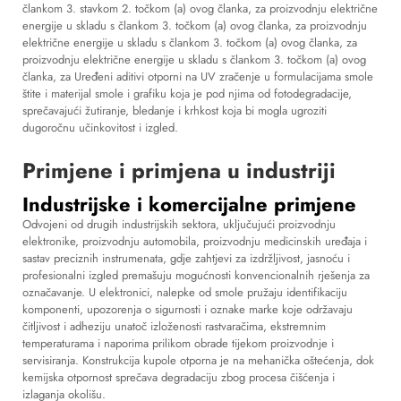
člankom 3. stavkom 2. točkom (a) ovog članka, za proizvodnju električne
energije u skladu s člankom 3. točkom (a) ovog članka, za proizvodnju
električne energije u skladu s člankom 3. točkom (a) ovog članka, za
proizvodnju električne energije u skladu s člankom 3. točkom (a) ovog
članka, za Uređeni aditivi otporni na UV zračenje u formulacijama smole
štite i materijal smole i grafiku koja je pod njima od fotodegradacije,
sprečavajući žutiranje, bledanje i krhkost koja bi mogla ugroziti
dugoročnu učinkovitost i izgled.
Primjene i primjena u industriji
Industrijske i komercijalne primjene
Odvojeni od drugih industrijskih sektora, uključujući proizvodnju
elektronike, proizvodnju automobila, proizvodnju medicinskih uređaja i
sastav preciznih instrumenata, gdje zahtjevi za izdržljivost, jasnoću i
profesionalni izgled premašuju mogućnosti konvencionalnih rješenja za
označavanje. U elektronici, nalepke od smole pružaju identifikaciju
komponenti, upozorenja o sigurnosti i oznake marke koje održavaju
čitljivost i adheziju unatoč izloženosti rastvaračima, ekstremnim
temperaturama i naporima prilikom obrade tijekom proizvodnje i
servisiranja. Konstrukcija kupole otporna je na mehanička oštećenja, dok
kemijska otpornost sprečava degradaciju zbog procesa čišćenja i
izlaganja okolišu.