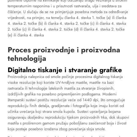
polimere otporne na kemikalije koji održavaju snagu vezivanja u širokim
temperaturnim rasponima i u prisutnosti rastvarača, ulja i sredstava za
čišćenje. U slučaju da se ne primjenjuje posebna metoda za određivanje
vrijednosti, na primjer, na temelju članka 4. stavka 1. točke (a) ili članka
4. stavka 2. točke (b) ili članka 4. stavka 2. točke (c) ili članka 4. stavka
2. točke (c) ili članka 4. stavka 2. točke (d) ili članka 4. stavka 2. točke
(e) ili članka 4. stavka
Proces proizvodnje i proizvodna
tehnologija
Digitalno tiskanje i stvaranje grafike
Proizvodnja nalepnica od smole počinje procesima digitalnog tiskanja
visoke rezolucije koji koriste UV-tvrdljive mastile, mastile na bazi
rastvarača ili tehnologije lateksnih mastila za stvaranje živopisnih,
izdržljivih grafika na posebno pripremljenim podlogama. Moderni
štamparski sustavi postižu rezolucije veće od 1440 dpi, što omogućuje
reprodukciju finih detalja, gradijenata i fotografija koje imaju koristi od
učinka uvećanja koji stvara smola kupola. Sustavi upravljanja bojama
osiguravaju dosljednu reprodukciju tijekom proizvodnih trka, dok skupovi
mastila s proširenom gamom pružaju poboljšanu zasićenost boja i živost
koja postaje posebno izražena zbog povećanja sloja smole.