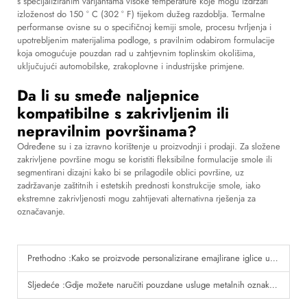
s specijaliziranim varijantama visoke temperature koje mogu izdržati
izloženost do 150 ° C (302 ° F) tijekom dužeg razdoblja. Termalne
performanse ovisne su o specifičnoj kemiji smole, procesu tvrljenja i
upotrebljenim materijalima podloge, s pravilnim odabirom formulacije
koja omogućuje pouzdan rad u zahtjevnim toplinskim okolišima,
uključujući automobilske, zrakoplovne i industrijske primjene.
Da li su smeđe naljepnice
kompatibilne s zakrivljenim ili
nepravilnim površinama?
Određene su i za izravno korištenje u proizvodnji i prodaji. Za složene
zakrivljene površine mogu se koristiti fleksibilne formulacije smole ili
segmentirani dizajni kako bi se prilagodile oblici površine, uz
zadržavanje zaštitnih i estetskih prednosti konstrukcije smole, iako
ekstremne zakrivljenosti mogu zahtijevati alternativna rješenja za
označavanje.
Prethodno :
Kako se proizvode personalizirane emajlirane iglice u 2026?
Sljedeće :
Gdje možete naručiti pouzdane usluge metalnih oznaka danas?