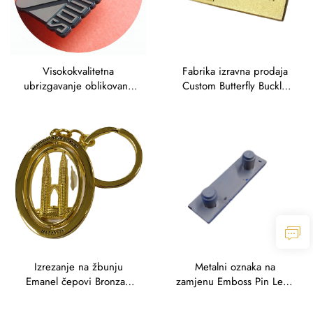
Visokokvalitetna
Fabrika izravna prodaja
ubrizgavanje oblikovana
Custom Butterfly Buckle
3D oznake ime ploča
Engraving Signame Plate
Umaknuti udarac
Engraved Traffolyte Zinc
Embleme Dijamantni rez
Alloy Tag Etike s
ploče
kapljicom plastike
Izrezanje na žbunju
Metalni oznaka na
Emanel čepovi Bronzan
zamjenu Emboss Pin Legs
ključni lančić Engravirani
Badge Brass Plaque
cink legura Naziv oznake
Anodizirani aluminijumski