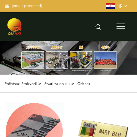
[email protected]
HR
>
>
Početna>
Proizvodi
Stvari za obuku
Odznak