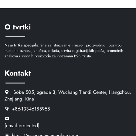
Metal značke
logotip Nazivna ploča Tag
Cink legura nehrđajući
čelik Nazivna ploča
O tvrtki
Naša tvrtka specijalizirana za istraživanje i razvoj, proizvodnju i opskrbu
metalnih oznaka, značica, etiketa, okvira registracijskih ploča, prometnih
znakova i srodnih proizvoda za inozemna B2B tržišta.
Kontakt
Soba 505, zgrada 3, Wuchang Tiandi Center, Hangzhou,
Zhejiang, Kina
+86-13346185958
[email protected]
https://www.oemnameplate.com