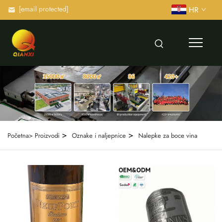
[email protected]
HR
>
>
Početna>
Proizvodi
Oznake i naljepnice
Nalepke za boce vina