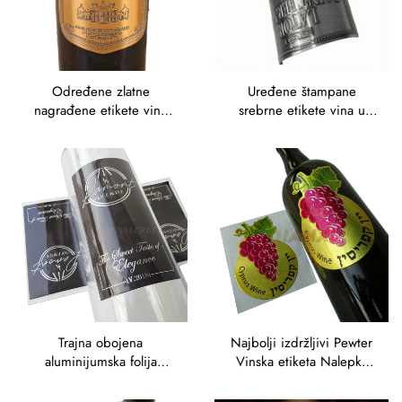
Određene zlatne
Uređene štampane
nagrađene etikete vina
srebrne etikete vina u
Bordeaux Chateau
vinskom stilu
dizajnerski naljepnice
Trajna obojena
Najbolji izdržljivi Pewter
aluminijumska folija
Vinska etiketa Nalepka
vodootporna lepilna
Vodootporna lepilina
osobna zlatna oznaka
Privatna zlatna etiketa