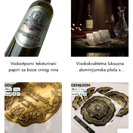
parfem teksturirani papir
Parfem teksturirana
natpisna oznaka vina
papirna etiketa Nalepka
Vodootporni teksturirani
Visokokvalitetna luksuzna
papiri za boce crnog vina
aluminijumska ploča s
tehnikom lijanja
vodootporna natpisnica za
boce premium crveno
vino