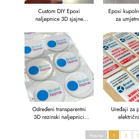
Custom DIY Epoxi
Epoxi kupoln
naljepnice 3D sjajne
za umjetn
dekale za smole
umjetničke obrte
Određeni transparentni
Uređaji za 
3D rezinski naljepnici
električn
Epoxi logo naljepnice
Previše
1
2