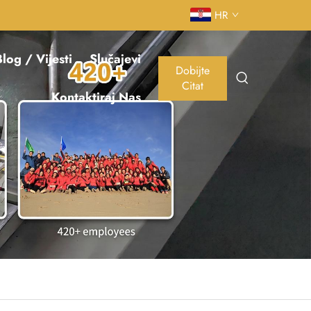
HR
log / Vijesti
Slučajevi
Dobijte
Citat
Kontaktiraj Nas