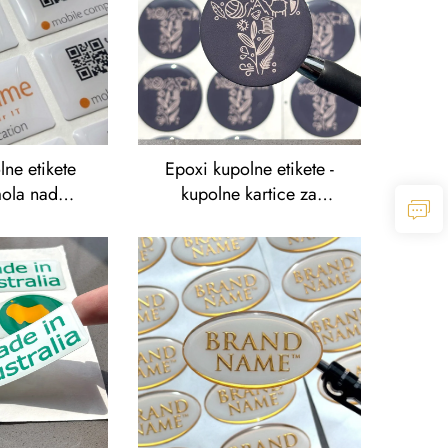
ne etikete
Epoxi kupolne etikete -
mola nad
kupolne kartice za
s QR kodom
automobile
i IT brend