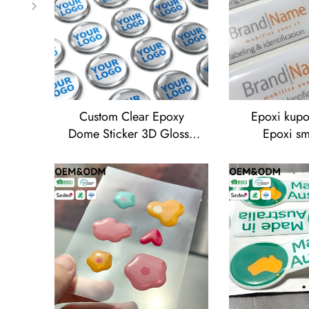
Custom Clear Epoxy
Epoxi kupol
Dome Sticker 3D Glossy
Epoxi s
Dome Resin Round Logo
nalepkama 
Label besplatan uzorak
za poslovn
OEM