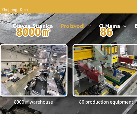
 Zhejiang, Kina
Glavna Stranica
Proizvodi
O Nama
B