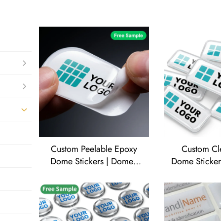
Custom Peelable Epoxy
Custom Cl
Dome Stickers | Domed
Dome Sticker
Resin Rounded Rectangle
Domed Resi
Decals with White Base
Logo Label 
for Branding
O