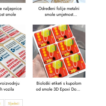
e naljepnice
Određeni folije metalni
ost smole
smole umjetnost
naljepnice Epoxi smole za
doming gel domed dekale
proizvodnju
Biološki etiketi s kupolom
ih vozila
od smole 3D Epoxi Dome
nalepke za IP brendiranje
3
Sljedeći