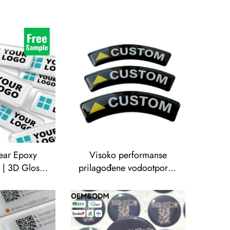
ear Epoxy
Visoko performanse
 | 3D Glossy
prilagođene vodootporne
n Rectangle
urehtane epoxi dekalne
Free Sample
poliuretane smole kupulje
EM
Auto logo sticker