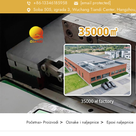
+86-13346185958
[email protected]
Soba 505, zgrada 3, Wuchang Tiandi Center, Hangzhou,
>
>
Početna>
Proizvodi
Oznake i naljepnice
Epoxi naljepnice