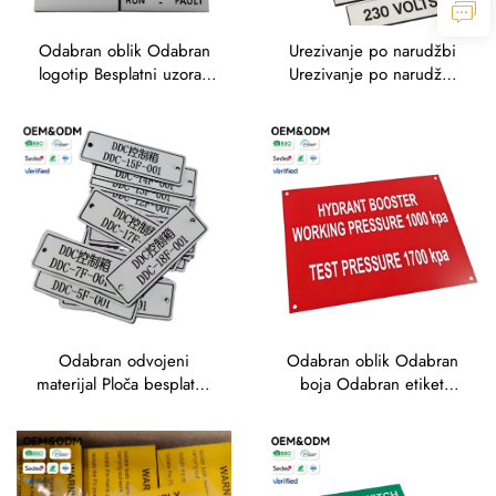
Odabran oblik Odabran
Urezivanje po narudžbi
logotip Besplatni uzorak
Urezivanje po narudžbi
Brz brod za etikete
Tekst ploča Besplatno
Oznaka materijal Trafolit
umjetničko djelo Veliki
Tag ploča
popust za oznake Oznake
Oznake Trafolitna gravura
Odabran odvojeni
Odabran oblik Odabran
materijal Ploča besplatna
boja Odabran etiket
isporuka OEM prihvaćena
besplatan uzorak Brz brod
za oznake graviranje znak
za materijal Ime ploča
Trafolit materijal
Označavanje Odabran
Trafolit etikete