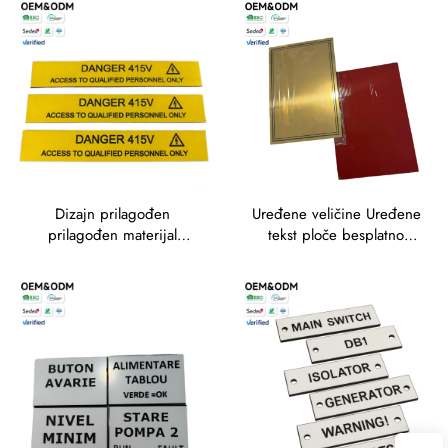
Urezivanje po narudžbi
oznake
Urezivanje po narudžbi
Urezivanje po narudžbi
Urezivanje po narudžbi
Urezivanje po narudžbi
Urezivanje po nar
Dizajn prilagođen
Uređene veličine Uređene
prilagođen materijal
tekst ploče besplatno
Oznaka besplatan uzorak
Makup Veliki narudžbeni
Hitna narudžba za ventil
broj za oznake Materijal
Oznake Boje Ime Ploča
graviranje Trafolit Nazivna
Trafolitna oznaka Tvrtka
ploča