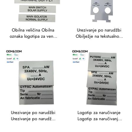
Obilna veličina Obilna
Urezivanje po narudžbi
oznaka logotipa za ventil
Obilježje na tekstualnom
besplatno umjetničko
jeziku besplatno Makup
djelo Veliki popust za
Niska količina MOQ-a za
gravirane etikete Boje
oznake ventila Boje Naziv
Trafolitni etiketi za ventil
ploče Gravirane trafolitne
oznake
Urezivanje po narudžbi
Logotip za naručivanje
Urezivanje po narudžbi
Logotip za naručivanje
Urezivanje po narudžbi
Električna oznaka za
Urezivanje po narudžbi
naručivanje električne