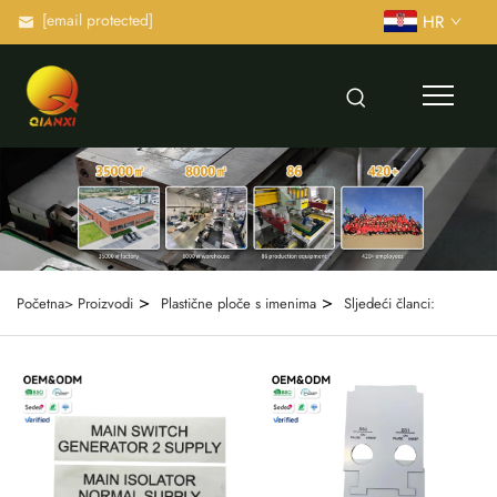
[email protected]
HR
>
>
Početna>
Proizvodi
Plastične ploče s imenima
Sljedeći članci: