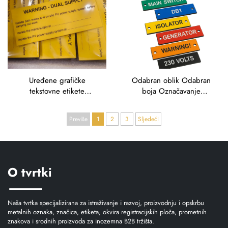
Uređene grafičke
Odabran oblik Odabran
tekstovne etikete
boja Označavanje
besplatno izrade Mockup
besplatni uzorak Veliki
Hitno naručivanje za
popust za Traffolyte
Previše
1
2
3
Sljedeći
trafolit
Online korištenje
Traffolyte etikete
O tvrtki
Naša tvrtka specijalizirana za istraživanje i razvoj, proizvodnju i opskrbu
metalnih oznaka, značica, etiketa, okvira registracijskih ploča, prometnih
znakova i srodnih proizvoda za inozemna B2B tržišta.