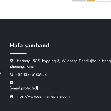
sérsniðin Traffolyte merki
prentun og 
merki á
Hafa samband
Herbergi 505, bygging 3, Wuchang Tiandi-sjöður, Hang
Zhejiang, Kína
g
+86-13346185958
[email protected]
https://www.oemnameplate.com