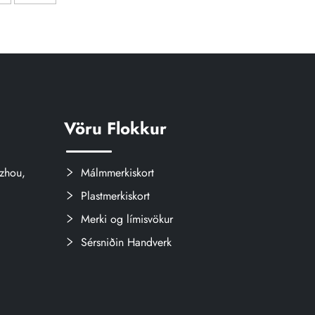
Traffolyte
netinu
 netinu
Vöru Flokkur
zhou,
Málmmerkiskort
Plastmerkiskort
Merki og límisvökur
Sérsniðin Handverk