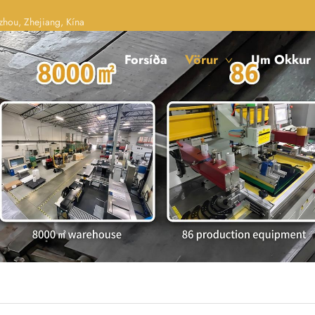
hou, Zhejiang, Kína
Forsíða
Vörur
Um Okkur