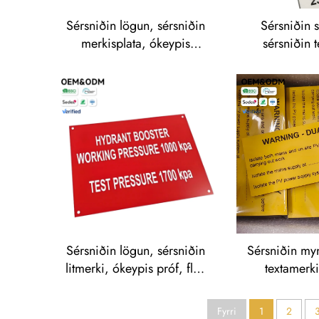
Sérsniðin lögun, sérsniðin
Sérsniðin s
merkisplata, ókeypis
sérsniðin t
prófa, hröð sending fyrir
ókeypis m
merkisplötur, skyltarefni,
afsláttur fyrir
traffolyte-merkisplata
á merkjum
skyltum og s
Traff
Sérsniðin lögun, sérsniðin
Sérsniðin myn
litmerki, ókeypis próf, fljót
textamerki
sending fyrir efni
framsetni
nafnplötu, merki og
framkvæmd fyr
Fyrri
1
2