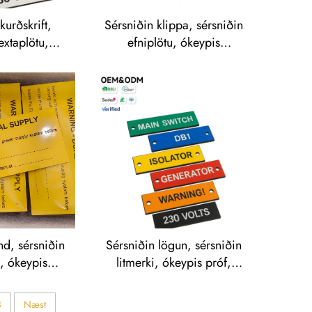
kurðskrift,
Sérsniðin klippa, sérsniðin
extaplötu,
efniplötu, ókeypis
yndhönnun,
sending, OEM samþykkt
 stórra pöntun
fyrir merki, skurðskrift og
, merkjum,
skyltur á Traffolyte efni
kurðskrift á
olyte
d, sérsniðin
Sérsniðin lögun, sérsniðin
, ókeypis
litmerki, ókeypis próf,
ng, hratt
afsláttur fyrir stórra pöntun
ir Traffolyte
á Traffolyte merkjum á
3
Næst