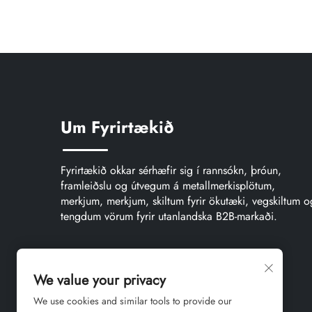
Um Fyrirtækið
Fyrirtækið okkar sérhæfir sig í rannsókn, þróun,
framleiðslu og útvegum á metallmerkisplötum,
merkjum, merkjum, skiltum fyrir ökutæki, vegskiltum o
tengdum vörum fyrir utanlandska B2B-markaði.
We value your privacy
We use cookies and similar tools to provide our