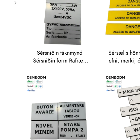
me
Sérsniðin táknmynd
Sérsælis hönn
Sérsniðin form Rafræn
efni, merki, 
merki Frí prufudæmi
hröð bestel
Hraðbestelling fyrir
vélstýringarm
ríðuvél Verðmerki
nafnplötu, tra
Sjálflímandi rafræn
fyrir
Traffolyte-merki