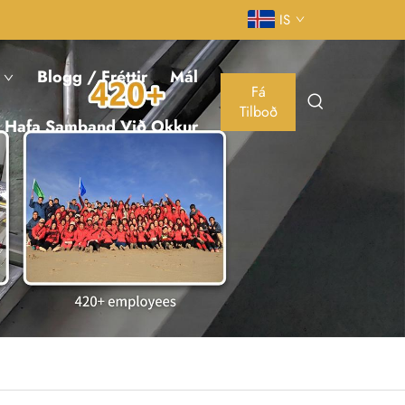
IS
Blogg / Fréttir
Mál
Fá
Tilboð
Hafa Samband Við Okkur