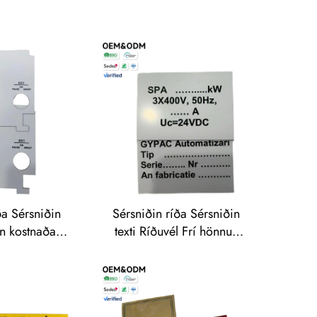
ða Sérsniðin
Sérsniðin ríða Sérsniðin
án kostnaðar
texti Ríðuvél Frí hönnun
rmynd
Magnaskammtur fyrir
mtur fyrir
rafræn verðmerki
rki Litir
Traffolyte-merki Ríðuvél
a Traffolyte-