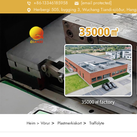
+86-13346185958
[email protected]
Herbergi 505, bygging 3, Wuchang Tiandi-sjöður, Hangz
>
>
Heim >
Vörur
Plastmerkiskort
Traffolyte