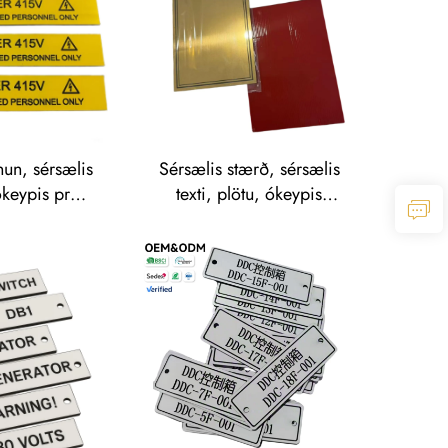
rki
un, sérsælis
Sérsælis stærð, sérsælis
ókeypis próf,
texti, plötu, ókeypis
ling fyrir
forsmáður, mikil bestelling
erki, litir,
fyrir merki, efni, ríða,
ffolyte-merki,
traffolyte-nafnplötu
tæki