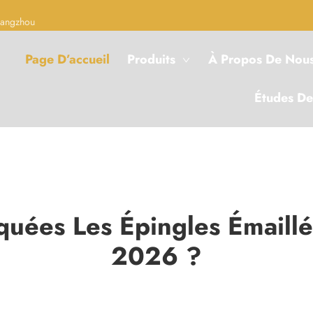
Hangzhou
Page D’accueil
Produits
À Propos De Nou
Études De
uées Les Épingles Émaillé
2026 ?