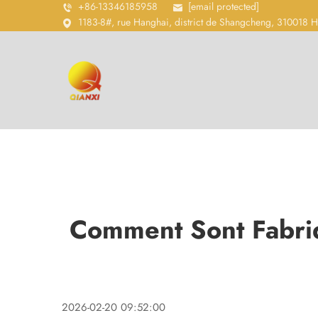
+86-13346185958
[email protected]
1183-8#, rue Hanghai, district de Shangcheng, 310018 
Comment Sont Fabriq
2026-02-20 09:52:00