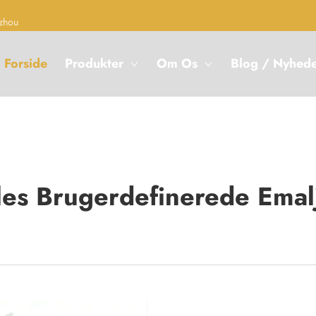
zhou
Forside
Produkter
Om Os
Blog / Nyhed
les Brugerdefinerede Ema