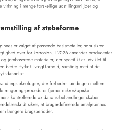
 virkning i mange forskellige udstillingsmiljøer og
remstilling af støbeforme
pinnes er valget af passende basismetaller, som sikrer
gtighed over for korrosion. I 2026 anvender producenter
 jernbaserede materialer, der specifikt er udviklet til
en bedre styrke-til-vægt-forhold, samtidig med at de
ryksdannelse.
handlingsteknologier, der forbedrer bindingen mellem
e rengøringsprocedurer fjerner mikroskopiske
 mens kontrollerede oxidationssbehandlinger skaber
eredelsesskridt sikrer, at brugerdefinerede emaljepinnes
nnem længere brugsperioder.