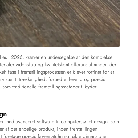
illes i 2026, kræver en undersøgelse af den komplekse
erialer videnskab og kvalitetskontrolforanstaltninger, der
 fase i fremstillingsprocessen er blevet forfinet for at
 visuel tiltrækkelighed, forbedret levetid og præcis
 som traditionelle fremstillingsmetoder tilbyder.
ign
r med avanceret software til computerstøttet design, som
ter af det endelige produkt, inden fremstillingen
at foretage præcis farvematchning, sikre dimensionel