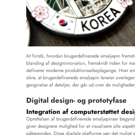
At forstå, hvordan brugerdefinerede emaljepin fremst
blanding af designinnovation, fremskridt inden for mat
definerer moderne produktionsarbejdsgange. Hver enkelt
sikre, at brugerdefinerede emaljepin leverer overlegen
gengivelse af detaljer, der går ud over de muligheder,
Digital design- og prototyfase
Integration af computerstøttet des
Oprettelsen af brugerdefinerede emaljepinser begynde
giver designere mulighed for at visualisere alle aspek
påbegyndes. Disse digitale platforme gør det muligt 