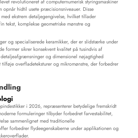
evet revolutioneret af computernumerisk styringsmaskiner
opnår hidtil usete præcisionsniveauer. Disse
 med ekstrem detaljegengivelse, hvilket tillader
in tekst, komplekse geometriske mønstre og
er og specialiserede keramikker, der er slidstærke under
de former sikrer konsekvent kvalitet på tusindvis af
e detaljeafgrænsninger og dimensionel nøjagtighed
 tilføje overfladeteksturer og mikromønstre, der forbedrer
ndling
logi
epindestikker i 2026, repræsenterer betydelige fremskridt
derne formuleringer tilbyder forbedret farvestabilitet,
else sammenlignet med traditionelle
offer forbedrer flydeegenskaberne under applikationen og
keroverflader.