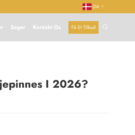
DA
er
Sager
Kontakt Os
Få Et Tilbud
ljepinnes I 2026?