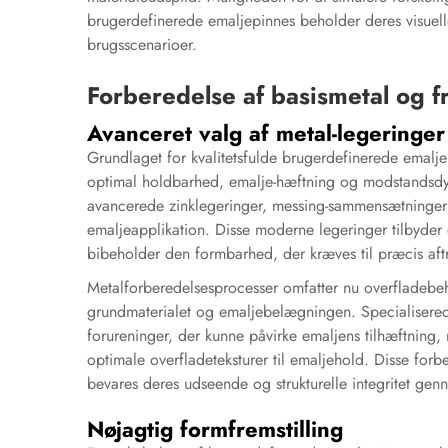
brugerdefinerede emaljepinnes beholder deres visuelle
brugsscenarioer.
Forberedelse af basismetal og f
Avanceret valg af metal-legeringer
Grundlaget for kvalitetsfulde brugerdefinerede emalje
optimal holdbarhed, emalje-hæftning og modstandsdy
avancerede zinklegeringer, messing-sammensætninger og
emaljeapplikation. Disse moderne legeringer tilbyder 
bibeholder den formbarhed, der kræves til præcis aft
Metalforberedelsesprocesser omfatter nu overfladebe
grundmaterialet og emaljebelægningen. Specialisered
forureninger, der kunne påvirke emaljens tilhæftning,
optimale overfladeteksturer til emaljehold. Disse forb
bevares deres udseende og strukturelle integritet ge
Nøjagtig formfremstilling