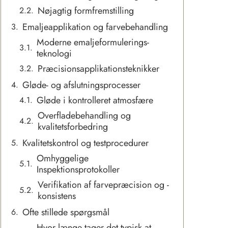
Nøjagtig formfremstilling
Emaljeapplikation og farvebehandling
Moderne emaljeformulerings-
teknologi
Præcisionsapplikationsteknikker
Gløde- og afslutningsprocesser
Gløde i kontrolleret atmosfære
Overfladebehandling og
kvalitetsforbedring
Kvalitetskontrol og testprocedurer
Omhyggelige
Inspektionsprotokoller
Verifikation af farvepræcision og -
konsistens
Ofte stillede spørgsmål
Hvor længe tager det typisk at