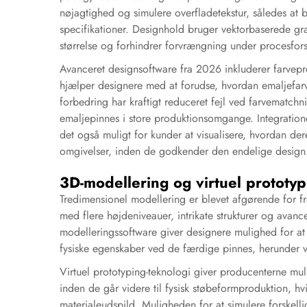
nøjagtighed og simulere overfladetekstur, således at
specifikationer. Designhold bruger vektorbaserede gra
størrelse og forhindrer forvrængning under procesfors
Avanceret designsoftware fra 2026 inkluderer farvepre
hjælper designere med at forudse, hvordan emaljefarv
forbedring har kraftigt reduceret fejl ved farvematch
emaljepinnes i store produktionsomgange. Integration
det også muligt for kunder at visualisere, hvordan der
omgivelser, inden de godkender den endelige design
3D-modellering og virtuel prototyp
Tredimensionel modellering er blevet afgørende for f
med flere højdeniveauer, intrikate strukturer og avan
modelleringssoftware giver designere mulighed for at 
fysiske egenskaber ved de færdige pinnes, herunder væ
Virtuel prototyping-teknologi giver producenterne mulig
inden de går videre til fysisk støbeformproduktion, hv
materialeudspild. Muligheden for at simulere forskelli