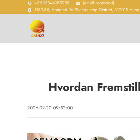
+86-13346185958
[email protected]
1183-8#, Hanghai Rd Shangcheng District, 310018 Hang
Hvordan Fremstil
2026-02-20 09:52:00