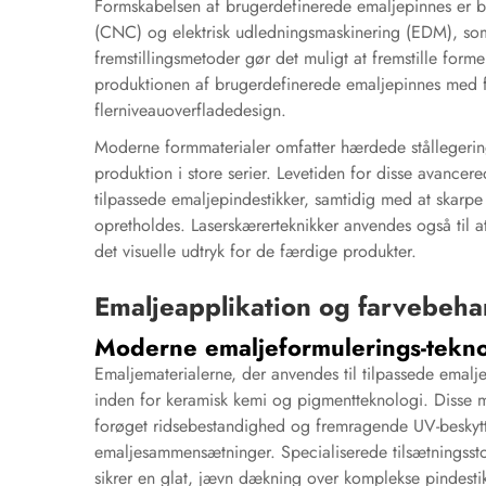
Formskabelsen af brugerdefinerede emaljepinnes er bl
(CNC) og elektrisk udledningsmaskinering (EDM), som 
fremstillingsmetoder gør det muligt at fremstille forme
produktionen af brugerdefinerede emaljepinnes med f
flerniveauoverfladedesign.
Moderne formmaterialer omfatter hærdede stållegering
produktion i store serier. Levetiden for disse avancere
tilpassede emaljepindestikker, samtidig med at skarp
opretholdes. Laserskærerteknikker anvendes også til at
det visuelle udtryk for de færdige produkter.
Emaljeapplikation og farvebeha
Moderne emaljeformulerings-tekno
Emaljematerialerne, der anvendes til tilpassede emalj
inden for keramisk kemi og pigmentteknologi. Disse mo
forøget ridsebestandighed og fremragende UV-beskytt
emaljesammensætninger. Specialiserede tilsætningsst
sikrer en glat, jævn dækning over komplekse pindestik