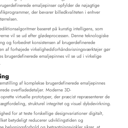
 brugerdefinerede emaljepinser opfylder de nøjagtige
fikprogrammer, der bevarer billedkvaliteten i enhver
tørrelsen.
diktionsalgoritmer baseret på kunstig intelligens, som
erne vil se ud efter glødeprocessen. Denne teknologiske
ning og forbedret konsistensen af brugerdefinerede
en af forhøjede virkelighedsforhåndsvisningsværktøjer gør
es brugerdefinerede emaljepinnes vil se ud i virkelige
.
ing
remstilling af komplekse brugerdefinerede emaljepinnes
cerede overfladedetaljer. Moderne 3D-
oprette virtuelle prototyper, der præcist repræsenterer de
gtfordeling, strukturel integritet og visuel dybdevirkning.
hed for at teste forskellige designvariationer digitalt,
ilket betydeligt reducerer udviklingstiden og
ge belysningsforhold og betragtningsvinkler sikrer, at