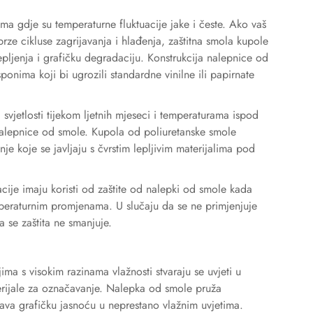
tima gdje su temperaturne fluktuacije jake i česte. Ako vaš
brze cikluse zagrijavanja i hlađenja, zaštitna smola kupole
epljenja i grafičku degradaciju. Konstrukcija nalepnice od
ponima koji bi ugrozili standardne vinilne ili papirnate
 svjetlosti tijekom ljetnih mjeseci i temperaturama ispod
 nalepnice od smole. Kupola od poliuretanske smole
enje koje se javljaju s čvrstim lepljivim materijalima pod
acije imaju koristi od zaštite od nalepki od smole kada
mperaturnim promjenama. U slučaju da se ne primjenjuje
 se zaštita ne smanjuje.
ma s visokim razinama vlažnosti stvaraju se uvjeti u
erijale za označavanje. Nalepka od smole pruža
žava grafičku jasnoću u neprestano vlažnim uvjetima.