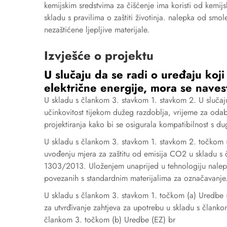
kemijskim sredstvima za čišćenje ima koristi od kemijs
skladu s pravilima o zaštiti životinja.
nalepka od smo
nezaštićene ljepljive materijale.
Izvješće o projektu
U slučaju da se radi o uređaju koji
električne energije, mora se navest
U skladu s člankom 3. stavkom 1. stavkom 2. U slučaj
učinkovitost tijekom dužeg razdoblja, vrijeme za oda
projektiranja kako bi se osigurala kompatibilnost s du
U skladu s člankom 3. stavkom 1. stavkom 2. točkom 
uvođenju mjera za zaštitu od emisija CO2 u skladu s
1303/2013. Uloženjem unaprijed u tehnologiju nalepk
povezanih s standardnim materijalima za označavanje
U skladu s člankom 3. stavkom 1. točkom (a) Uredbe 
za utvrđivanje zahtjeva za upotrebu u skladu s člank
člankom 3. točkom (b) Uredbe (EZ) br