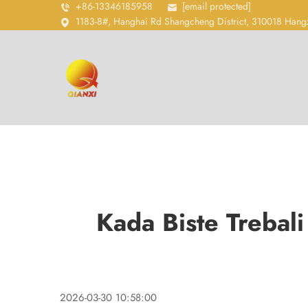
+86-13346185958
[email protected]
1183-8#, Hanghai Rd Shangcheng District, 310018 Hang
Kada Biste Trebal
2026-03-30 10:58:00