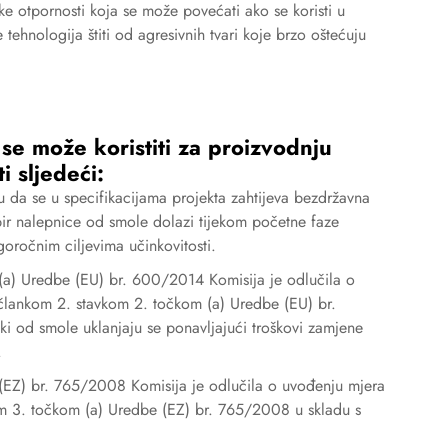
ke otpornosti koja se može povećati ako se koristi u
le
tehnologija štiti od agresivnih tvari koje brzo oštećuju
 se može koristiti za proizvodnju
i sljedeći:
u da se u specifikacijama projekta zahtijeva bezdržavna
bir nalepnice od smole dolazi tijekom početne faze
goročnim ciljevima učinkovitosti.
(a) Uredbe (EU) br. 600/2014 Komisija je odlučila o
 člankom 2. stavkom 2. točkom (a) Uredbe (EU) br.
i od smole uklanjaju se ponavljajući troškovi zamjene
.
(EZ) br. 765/2008 Komisija je odlučila o uvođenju mjera
om 3. točkom (a) Uredbe (EZ) br. 765/2008 u skladu s