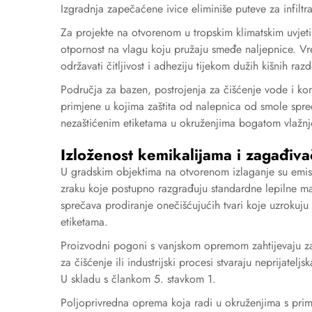
Izgradnja zapečaćene ivice eliminiše puteve za infiltr
Za projekte na otvorenom u tropskim klimatskim uvjet
otpornost na vlagu koju pružaju smeđe naljepnice. Vr
održavati čitljivost i adheziju tijekom dužih kišnih raz
Područja za bazen, postrojenja za čišćenje vode i k
primjene u kojima zaštita od nalepnica od smole spreč
nezaštićenim etiketama u okruženjima bogatom vlažn
Izloženost kemikalijama i zagađiv
U gradskim objektima na otvorenom izlaganje su emisije
zraku koje postupno razgrađuju standardne lepilne mat
sprečava prodiranje onečišćujućih tvari koje uzrokuju
etiketama.
Proizvodni pogoni s vanjskom opremom zahtijevaju zaš
za čišćenje ili industrijski procesi stvaraju neprijate
U skladu s člankom 5. stavkom 1.
Poljoprivredna oprema koja radi u okruženjima s primj