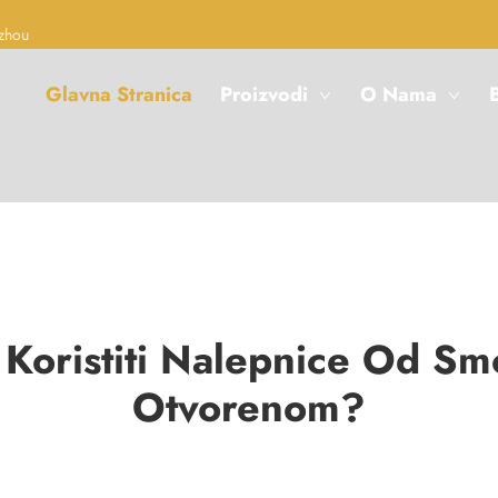
zhou
Glavna Stranica
Proizvodi
O Nama
B
i Koristiti Nalepnice Od Sm
Otvorenom?