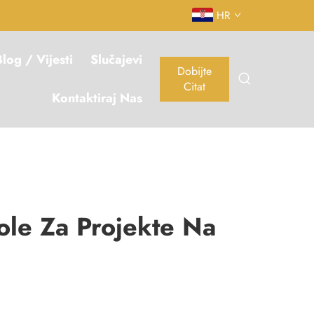
HR
log / Vijesti
Slučajevi
Dobijte
Citat
Kontaktiraj Nas
ole Za Projekte Na