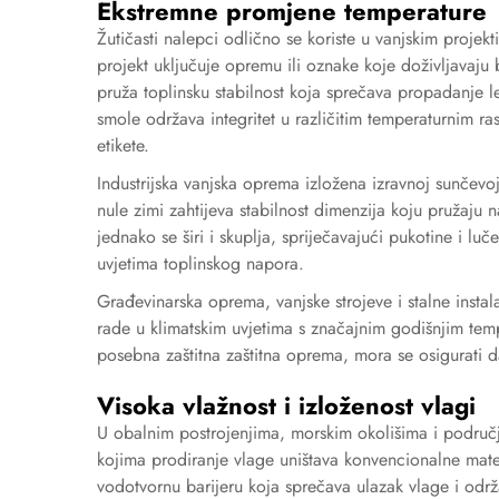
Ekstremne promjene temperature
Žutičasti nalepci odlično se koriste u vanjskim projek
projekt uključuje opremu ili oznake koje doživljavaju 
pruža toplinsku stabilnost koja sprečava propadanje l
smole održava integritet u različitim temperaturnim ras
etikete.
Industrijska vanjska oprema izložena izravnoj sunčevoj
nule zimi zahtijeva stabilnost dimenzija koju pružaju
jednako se širi i skuplja, spriječavajući pukotine i luč
uvjetima toplinskog napora.
Građevinarska oprema, vanjske strojeve i stalne instal
rade u klimatskim uvjetima s značajnim godišnjim te
posebna zaštitna zaštitna oprema, mora se osigurati da
Visoka vlažnost i izloženost vlagi
U obalnim postrojenjima, morskim okolišima i područji
kojima prodiranje vlage uništava konvencionalne mat
vodotvornu barijeru koja sprečava ulazak vlage i odr