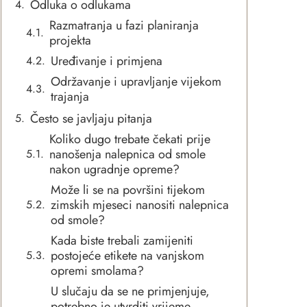
Odluka o odlukama
Razmatranja u fazi planiranja
projekta
Uređivanje i primjena
Održavanje i upravljanje vijekom
trajanja
Često se javljaju pitanja
Koliko dugo trebate čekati prije
nanošenja nalepnica od smole
nakon ugradnje opreme?
Može li se na površini tijekom
zimskih mjeseci nanositi nalepnica
od smole?
Kada biste trebali zamijeniti
postojeće etikete na vanjskom
opremi smolama?
U slučaju da se ne primjenjuje,
potrebno je utvrditi vrijeme