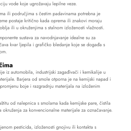
aciju vode koje ugrožavaju lepilne veze.
ima ili područjima s čestim padavinama potrebna je
eme postaje kritično kada oprema ili znakovi moraju
doblja ili u okruženjima s stalnom izloženosti vlažnosti.
omponente sustava za navodnjavanje idealne su za
ava kvar ljepila i grafičko bledanje koje se događa s
jom.
ačima
 iz automobila, industrijski zagađivači i kemikalije u
erijale. Barjera od smole otporna je na kemijski napad i
 promjenu boje i razgradnju materijala na izloženim
titu od nalepnica s smolama kada kemijske pare, čistila
ljska okruženja za konvencionalne materijale za označavanje.
enom pesticida, izloženosti gnojivu ili kontakta s