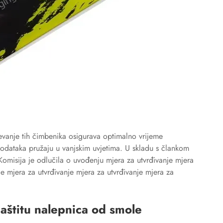
evanje tih čimbenika osigurava optimalno vrijeme
dodataka pružaju u vanjskim uvjetima. U skladu s člankom
omisija je odlučila o uvođenju mjera za utvrđivanje mjera
je mjera za utvrđivanje mjera za utvrđivanje mjera za
 zaštitu nalepnica od smole