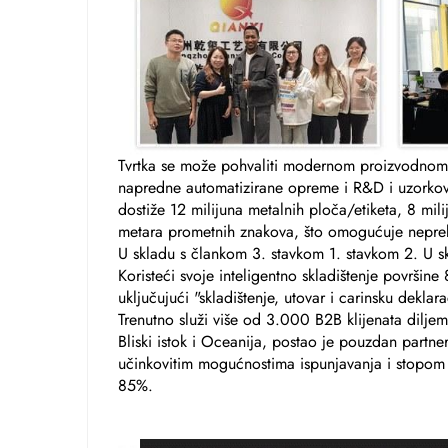
Tvrtka se može pohvaliti modernom proizvodn
napredne automatizirane opreme i R&D i uzorkov
dostiže 12 milijuna metalnih ploča/etiketa, 8 mil
metara prometnih znakova, što omogućuje neprek
U skladu s člankom 3. stavkom 1. stavkom 2. U s
Koristeći svoje inteligentno skladištenje površine
uključujući "skladištenje, utovar i carinsku dekl
Trenutno služi više od 3.000 B2B klijenata diljem
Bliski istok i Oceanija, postao je pouzdan partne
učinkovitim mogućnostima ispunjavanja i stopom
85%.