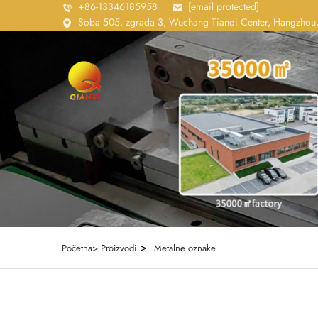
+86-13346185958
[email protected]
Soba 505, zgrada 3, Wuchang Tiandi Center, Hangzhou,
>
Početna>
Proizvodi
Metalne oznake