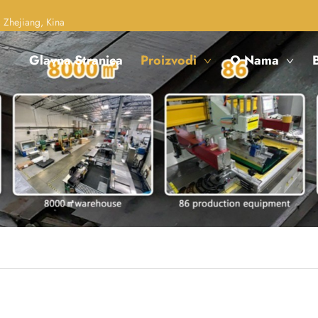
 Zhejiang, Kina
Glavna Stranica
Proizvodi
O Nama
B