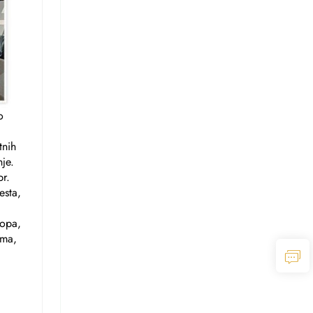
o
tnih
je.
br.
esta,
ropa,
ima,