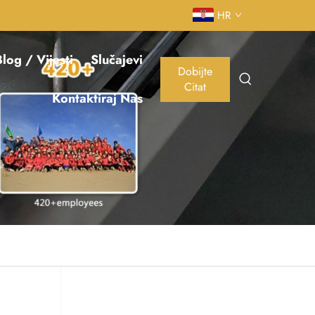
HR
log / Vijesti
Slučajevi
Dobijte
Citat
Kontaktiraj Nas