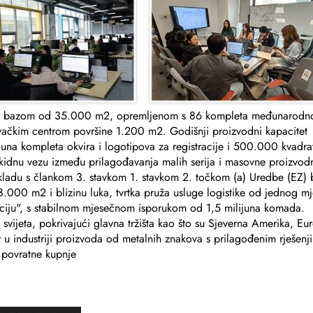
om bazom od 35.000 m2, opremljenom s 86 kompleta međunarodn
ačkim centrom površine 1.200 m2. Godišnji proizvodni kapacitet
ijuna kompleta okvira i logotipova za registracije i 500.000 kvadra
idnu vezu između prilagođavanja malih serija i masovne proizvodn
kladu s člankom 3. stavkom 1. stavkom 2. točkom (a) Uredbe (EZ) 
 8.000 m2 i blizinu luka, tvrtka pruža usluge logistike od jednog mj
araciju", s stabilnom mjesečnom isporukom od 1,5 milijuna komada.
 svijeta, pokrivajući glavna tržišta kao što su Sjeverna Amerika, Eu
r u industriji proizvoda od metalnih znakova s prilagođenim rješenj
 povratne kupnje