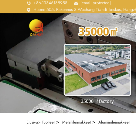
+86-13346185958
[email protected]
Huone 505, Rakennus 3 Wuchang Tiandi -keskus, Hangzho
>
>
Etusivu>
Tuotteet
Metallileimakkeet
Alumiinileimakkeet