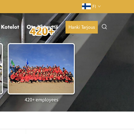
FI
Kotelot
Ota Yhteyttä
Hanki Tarjous