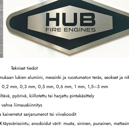
Tekniset tiedot
mukaan lukien alumiini, messinki ja ruostumaton teräs, seokset ja nik
mm, 0,2 mm, 0,3 mm, 0,5 mm, 0,6 mm, 1 mm, 1,5–3 mm
tävä, pyörivä, kiillotettu tai harjattu pintakäsittely
i vahva liimauskiinnitys
lla kaiverretut sarjanumerot tai viivakoodit
-täysvärisointu; anodoidut värit: musta, sininen, punainen, mattasi