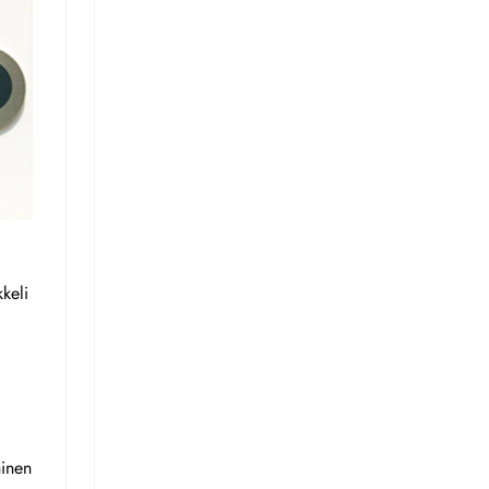
keli
ninen