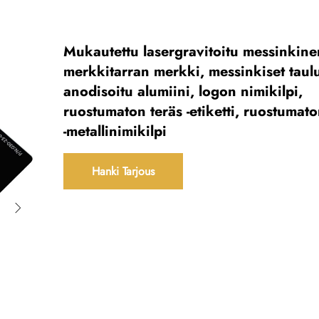
Mukautettu lasergravitoitu messinkine
merkkitarran merkki, messinkiset taulu
anodisoitu alumiini, logon nimikilpi,
ruostumaton teräs -etiketti, ruostumato
-metallinimikilpi
Hanki Tarjous