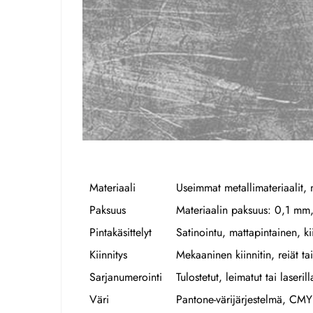
Materiaali
Useimmat metallimateriaalit, 
Paksuus
Materiaalin paksuus: 0,1 
Pintakäsittelyt
Satinointu, mattapintainen, kiil
Kiinnitys
Mekaaninen kiinnitin, reiät ta
Sarjanumerointi
Tulostetut, leimatut tai laseri
Väri
Pantone-värijärjestelmä, CMYK