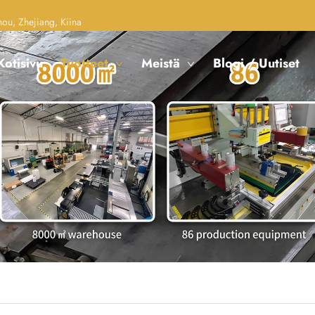
u, Zhejiang, Kiina
Kotisivu
Tuotteet
Meistä
Blogi / Uutiset