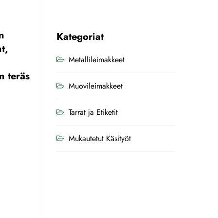
n
Kategoriat
t,
Metallileimakkeet
n teräs
Muovileimakkeet
Tarrat ja Etiketit
Mukautetut Käsityöt