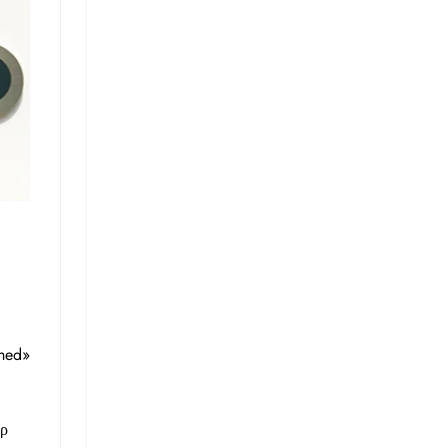
shed»
ερ