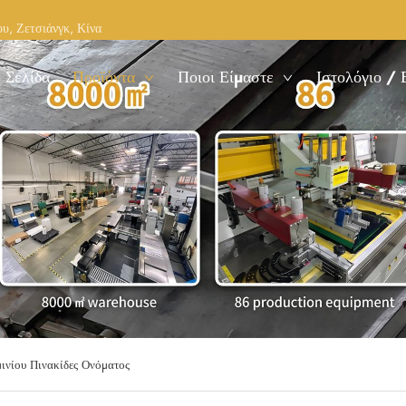
υ, Ζετσιάνγκ, Κίνα
 Σελίδα
Προϊόντα
Ποιοι Είμαστε
Ιστολόγιο / 
ινίου Πινακίδες Ονόματος