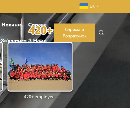
UK
/ Новини
Справи
Отримати
Розрахунок
Зв’язатися З Нами