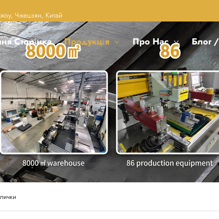
чжоу, Чжецзян, Китай
ня Сторінка
Продукція
Про Нас
Блог 
блички