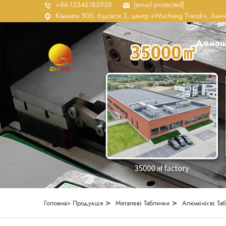
+86-13346185958
[email protected]
Кімната 505, будівля 3, центр «Wuchang Tiandi», Хан
Домаш
>
>
Головна>
Продукція
Металеві Таблички
Алюмінієві Та