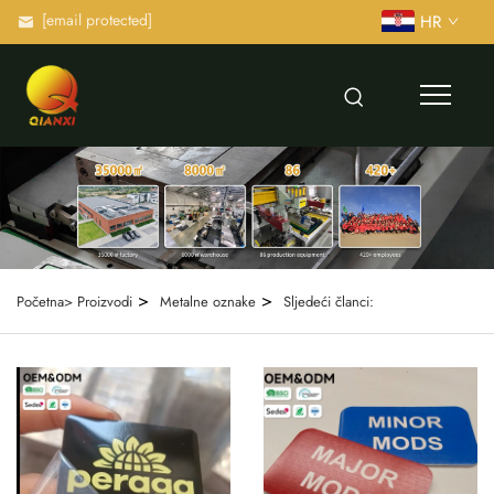
[email protected]
HR
>
>
Početna>
Proizvodi
Metalne oznake
Sljedeći članci: