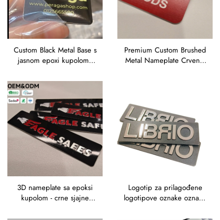
Custom Black Metal Base s
Premium Custom Brushed
jasnom epoxi kupolom -
Metal Nameplate Crveno-
OEM logotip i kontakt
plavo aluminijumski
informacije za brendiranje
znakovi s
3D nameplate sa epoksi
Logotip za prilagođene
kupolom - crne sjajne
logotipove oznake oznake
etikete s logotipom
gumbovi značke prazan
"Eagle SAFES"
cink legura čisti metalni