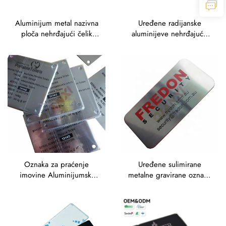
Aluminijum metal nazivna
Uređene radijanske
ploča nehrđajući čelik
aluminijeve nehrđajuće
Aluminijum gravura
čelika nagrađene oznake
nazivna ploča Metal brend
metalnog brenda
ime podignute metalne
logo ploče
Oznaka za praćenje
Uređene sulimirane
imovine Aluminijumski
metalne gravirane oznake
oznaka imena oznaka
od nehrđajućeg čelika sa
imovine oznake s
crnom bojom i četkom
različitim jedinstvenim
barkodom QR kod ID broj