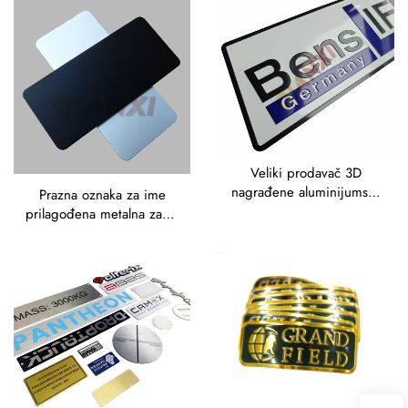
oznake
Veliki prodavač 3D
nagrađene aluminijumske
Prazna oznaka za ime
oznake znak prilagođeni
prilagođena metalna zanat
logotip ploča metal
aluminumske oznake
laserski graviranje metalni
aluminijumska odjeća Pin
nazivna ploča
Metal magnetna oznaka
gumb tag Pin značka