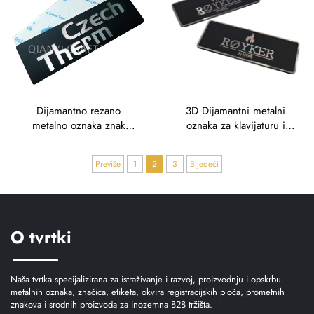
Dijamantno rezano
3D Dijamantni metalni
metalno oznaka znak
oznaka za klavijaturu i
aluminijumski značaj
audio opremu
strojni znak logotip ploča
Previše
1
2
3
Sljedeći
O tvrtki
Naša tvrtka specijalizirana za istraživanje i razvoj, proizvodnju i opskrbu
metalnih oznaka, značica, etiketa, okvira registracijskih ploča, prometnih
znakova i srodnih proizvoda za inozemna B2B tržišta.