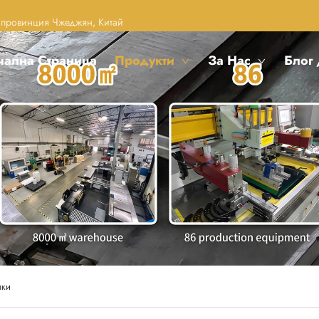
, провинция Чжеджян, Китай
чална Страница
Продукти
За Нас
Блог
лки