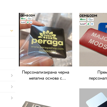
Персонализирана черна
Пре
метална основа с
персона
прозрачен епоксиден
матови мета
купол за табелка – OEM
– червен
отпечатан логотип и
алуминиев
контактна информация