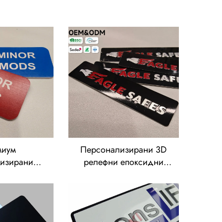
миум
Персонализирани 3D
лизирани
релефни епоксидни
лни табелки
куполни табелки –
и и сини
гладки черни етикети с
и табелки
логото „EAGLE SAFES“