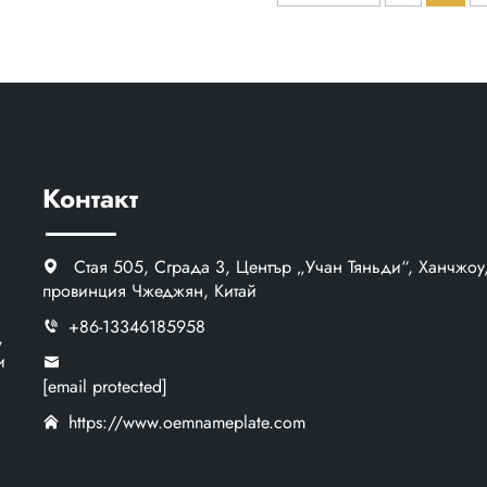
стомана с черно
емблеме
боядисано матово
логотипн
изпълнение
Контакт
Стая 505, Сграда 3, Център „Учан Тяньди“, Ханчжоу
провинция Чжеджян, Китай
+86-13346185958
,
и
[email protected]
https://www.oemnameplate.com