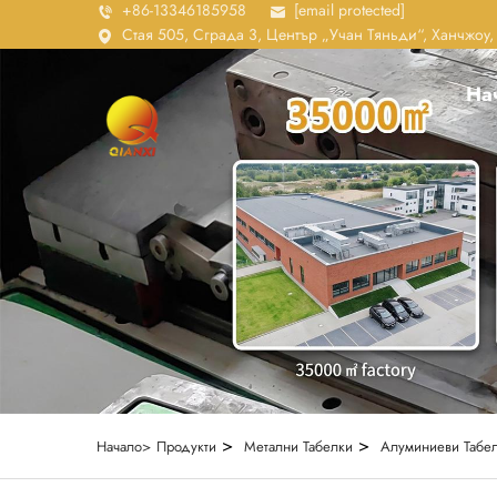
+86-13346185958
[email protected]
Стая 505, Сграда 3, Център „Учан Тяньди“, Ханчжоу
На
>
>
Начало>
Продукти
Метални Табелки
Алуминиеви Табе