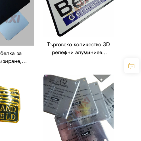
Търговско количество 3D
релефни алуминиеви
абелка за
етикети и табелки,
изиране,
персонализирани лога,
зделия от
метални табелки с
етикети от
лазерно гравиране,
баджове за
метални табелки с име
метални
белки с име,
табелки,
жове