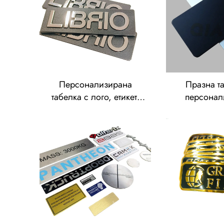
за брандиране
Персонализирана
Празна т
табелка с лого, етикет,
персонал
значка, бутон или
метални и
бланка за значка от
алуминий, 
цинков сплав с матова
алуминий, 
метална повърхност
дрехи, 
магнитни та
копчета-
бад