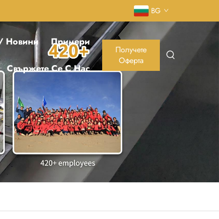
BG
 / Новини
Примери
Получете
Оферта
Свържете Се С Нас