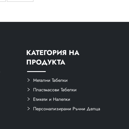
н знак,
аудиооборудване,
а плочка
табелка с 3D
диамантено фрезоване
КАТЕГОРИЯ НА
ПРОДУКТА
,
Метални Табелки
Пластмасови Табелки
Етикети и Налепки
Персонализирани Ръчни Делца