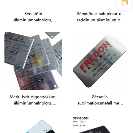
Sérsniðin
Sérsniðnar nafnplötur úr
álúmíníumnafnplötu,
raddínum álúmíníum og
nafnplötu úr rustfritt stál
rostfritt stál með dýptum
og álúmíníum, ríðaðar
mynstri, hærra upphaflega
nafnplötu,
merki úr málm
metallmerkisplötu með
heimildum merkjum,
hærra útstöndandi
metallmerkjum
Merki fyrir eignatrökkun,
Sérsælis
álúmíníumnafnplötu,
sublimationsmetall með
eignamerki með
rífun á rostfritt steinol,
mismunandi einstökum
nafnplata með svartri
strikamerkjum, QR-kóða
málingu og sléttu
og auðkennistölum
yfirborði