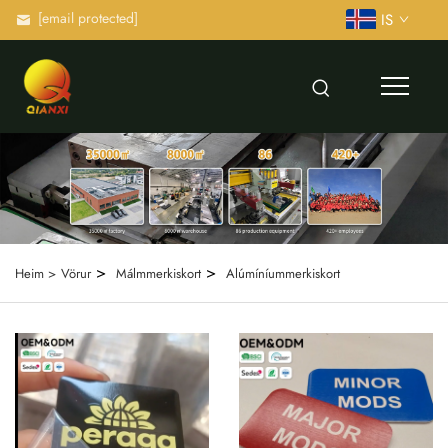
[email protected]
IS
>
>
Heim >
Vörur
Málmmerkiskort
Alúmíníummerkiskort