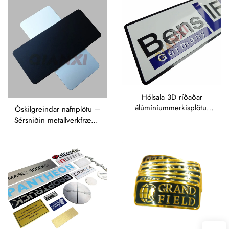
SAFES“-merki
merkimiðill fyrir
tómmerki, leger úr sink
og járni, brúsuduð
metallnafnplata
Hólsala 3D ríðaðar
álúmíníummerkisplötu,
Óskilgreindar nafnplötu –
sérsniðin merkisplötu
Sérsniðin metallverkfræði:
með skilgreindum
Álúmíníummerkisplötu,
skilmerkjum,
álúmíníumklæðamerkisnálar,
metallmerkisplötu með
metallmagnétísk
laserskriðingu,
nafnplötu,
metallnafnplötu
hnappamerkisplötu,
merkisnálar og
merkismerki