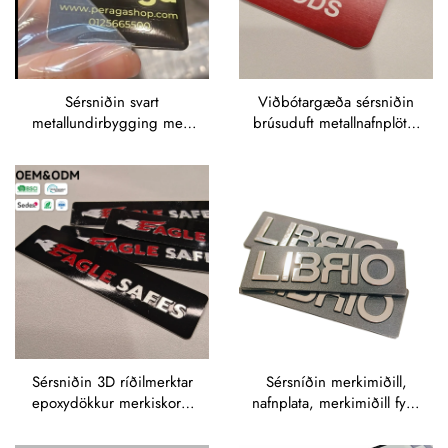
Sérsniðin svart
Viðbótargæða sérsniðin
metallundirbygging með
brúsuduft metallnafnplötur
glærunarhringlaga skjöldi
– rauðar og bláar
– OEM prentaður
álúmíníumskyltur með
merkjaskýrslu og
tengiliðar fyrir
merkjastarfsemi
Sérsniðin 3D ríðilmerktar
Sérsníðin merkimiðill,
epoxydökkur merkiskort -
nafnplata, merkimiðill fyrir
Svart glænsandi
skilt, klippimerki,
merkiskort með „EAGLE
merkimiðill fyrir hnapp,