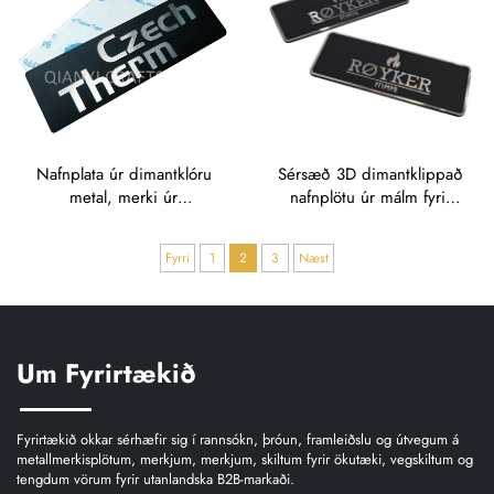
Nafnplata úr dimantklóru
Sérsæð 3D dimantklippað
metal, merki úr
nafnplötu úr málm fyrir
álúmíníum, véltákning,
leikjatölvur og hljóðtæki,
skilt með heiti eða
með 3D dimantklippun
Fyrri
1
2
3
Næst
táknmynd
með CNC
Um Fyrirtækið
Fyrirtækið okkar sérhæfir sig í rannsókn, þróun, framleiðslu og útvegum á
metallmerkisplötum, merkjum, merkjum, skiltum fyrir ökutæki, vegskiltum og
tengdum vörum fyrir utanlandska B2B-markaði.