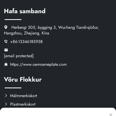
Hafa samband
Herbergi 505, bygging 3, Wuchang Tiandi-sjöður,
Hangzhou, Zhejiang, Kína
+86-13346185958
[email protected]
https://www.oemnameplate.com
Vöru Flokkur
Málmmerkiskort
Plastmerkiskort
Merki og límisvökur